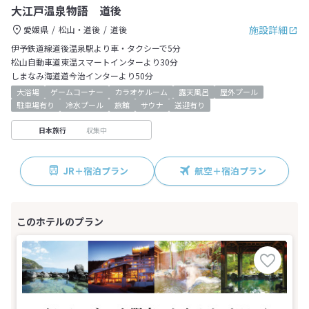
大江戸温泉物語 道後
施設詳細
愛媛県
松山・道後
道後
伊予鉄道線道後温泉駅より車・タクシーで5分
松山自動車道東温スマートインターより30分
しまなみ海道道今治インターより50分
大浴場
ゲームコーナー
カラオケルーム
露天風呂
屋外プール
駐車場有り
冷水プール
旅館
サウナ
送迎有り
収集中
日本旅行
JR＋宿泊プラン
航空＋宿泊プラン