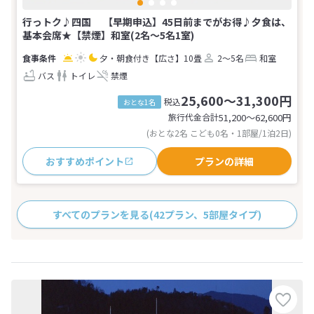
行っトク♪四国 【早期申込】45日前までがお得♪夕食は、
基本会席★【禁煙】和室(2名～5名1室)
夕・朝食付き
【広さ】10畳
2～5名
和室
バス
トイレ
禁煙
25,600～31,300円
税込
おとな1名
旅行代金合計
51,200〜62,600
円
(おとな2名 こども0名・1部屋/1泊2日)
おすすめポイント
プランの詳細
すべてのプランを見る
(42プラン、5部屋タイプ)