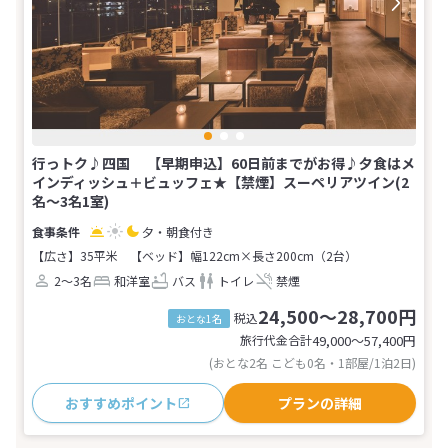
行っトク♪四国 【早期申込】60日前までがお得♪夕食はメ
インディッシュ＋ビュッフェ★【禁煙】スーペリアツイン(2
名～3名1室)
夕・朝食付き
【広さ】35平米
【ベッド】幅122cm×長さ200cm（2台）
2～3名
和洋室
バス
トイレ
禁煙
24,500～28,700円
税込
おとな1名
旅行代金合計
49,000〜57,400
円
(おとな2名 こども0名・1部屋/1泊2日)
おすすめポイント
プランの詳細