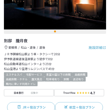
別邸 朧月夜
施設詳細
愛媛県
松山・道後
道後
ＪＲ予讃線松山駅より車・タクシーで20分
伊予鉄道線道後温泉駅より徒歩で8分
松山自動車道松山インターより25分
松山空港より空港リムジンバスで45分
エステ＆スパ
宅配サービス
客室30室以下の旅館
高級旅館
高級旅館・ホテル
露天風呂
駐車場有り
旅館
送迎有り
館内に車いす利用トイレ
4.7
収集中
日本旅行
TrustYou
JR＋宿泊プラン
航空＋宿泊プラン