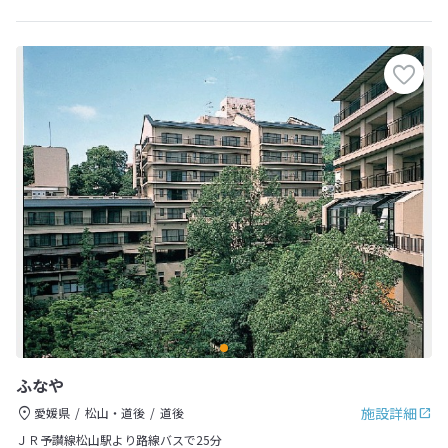
ふなや
施設詳細
愛媛県
松山・道後
道後
ＪＲ予讃線松山駅より路線バスで25分