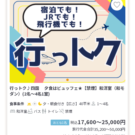
行っトク♪四国 夕食はビュッフェ★【禁煙】和洋室（和モ
ダン）(2名～4名1室)
夕・朝食付き
【広さ】40平米
1～4名
和洋室
バス
トイレ
禁煙
17,600～25,000円
税込
おとな1名
旅行代金合計
35,200〜50,000
円