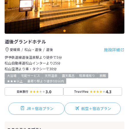
道後グランドホテル
施設詳細
愛媛県
松山・道後
道後
伊予鉄道線道後温泉駅より徒歩で5分
松山自動車道松山インターより25分
松山空港より車・タクシーで30分
大浴場
宅配サービス
天然温泉
露天風呂
駐車場有り
旅館
★★★以上
最寄り駅より徒歩5分以内
3.0
4.3
日本旅行
TrustYou
JR＋宿泊プラン
航空＋宿泊プラン