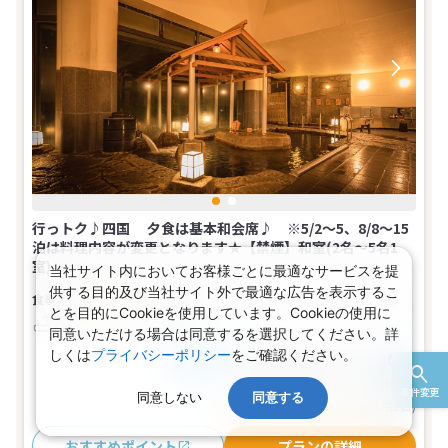
行っトク♪四国 夕食は基本和会席♪ ※5/2～5、8/8～15
泊は料理内容が変更となります★【禁煙】和室(2名～5名1
室)
当社サイト内においてお客様ごとに最適なサービスを提
供する目的及び当社サイト外で最適な広告を表示するこ
夕・朝食付き
【広さ】10畳
2～5名
和室
とを目的にCookieを使用しています。Cookieの使用に
バス
トイレ
禁煙
同意いただける場合は同意するを選択してください。詳
しくは
プライバシーポリシー
をご確認ください。
28,700～47,700円
税込
おとな1名
旅行代金合計
57,400〜95,400
円
条件変更
同意しない
同意する
(おとな2名 こども0名・1部屋/1泊2日)
おすすめポイント
プランの詳細