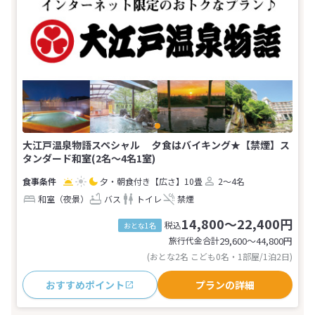
大江戸温泉物語スペシャル 夕食はバイキング★【禁煙】ス
タンダード和室(2名～4名1室)
夕・朝食付き
【広さ】10畳
2～4名
和室（夜景）
バス
トイレ
禁煙
14,800～22,400円
税込
おとな1名
旅行代金合計
29,600〜44,800
円
(おとな2名 こども0名・1部屋/1泊2日)
おすすめポイント
プランの詳細