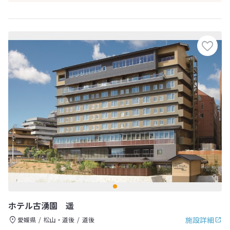
ホテル古湧園 遥
施設詳細
愛媛県
松山・道後
道後