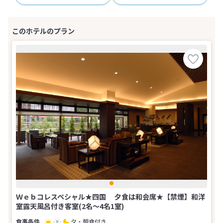
Ｗｅｂコレスペシャル★四国 夕食は和会席★【禁煙】和洋
室露天風呂付き客室(2名～4名1室)
夕・朝食付き