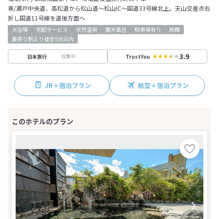
車/瀬戸中央道、高松道から松山道～松山IC～国道33号線北上。天山交差点右
折し国道11号線を道後方面へ
大浴場
宅配サービス
天然温泉
露天風呂
駐車場有り
旅館
最寄り駅より徒歩5分以内
3.9
収集中
日本旅行
TrustYou
JR＋宿泊プラン
航空＋宿泊プラン