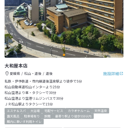
大和屋本店
施設詳細
愛媛県
松山・道後
道後
私鉄・伊予鉄道・市内線道後温泉駅より徒歩で5分
松山自動車道松山インターより25分
松山空港より車・タクシーで30分
松山空港より空港リムジンバスで30分
ＪＲ松山駅よりタクシーで15分
エステ＆スパ
大浴場
宅配サービス
カラオケルーム
天然温泉
露天風呂
駐車場有り
旅館
最寄り駅より徒歩5分以内
館内に車いす利用トイレ