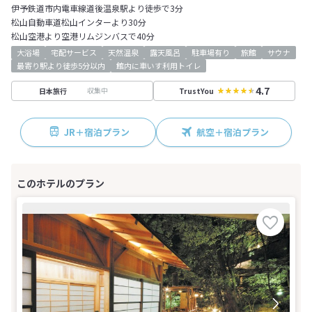
伊予鉄道市内電車線道後温泉駅より徒歩で3分
松山自動車道松山インターより30分
松山空港より空港リムジンバスで40分
大浴場
宅配サービス
天然温泉
露天風呂
駐車場有り
旅館
サウナ
最寄り駅より徒歩5分以内
館内に車いす利用トイレ
4.7
収集中
日本旅行
TrustYou
JR＋宿泊プラン
航空＋宿泊プラン