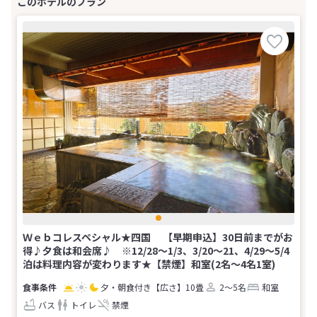
Ｗｅｂコレスペシャル★四国 【早期申込】30日前までがお
得♪夕食は和会席♪ ※12/28～1/3、3/20～21、4/29～5/4
泊は料理内容が変わります★【禁煙】和室(2名～4名1室)
夕・朝食付き
【広さ】10畳
2～5名
和室
バス
トイレ
禁煙