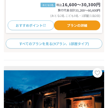
16,600～30,300円
税込
おとな1名
旅行代金合計
33,200〜60,600
円
(おとな2名 こども0名・1部屋/1泊2日)
おすすめポイント
プランの詳細
すべてのプランを見る
(9プラン、1部屋タイプ)