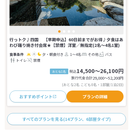
行っトク♪四国 【早期申込】60日前までがお得♪夕食はあ
わび踊り焼き付会席★【禁煙】洋室／無指定(2名～4名1室)
夕・朝食付き
1～4名
その他
バス
トイレ
禁煙
14,500～26,100円
税込
おとな1名
旅行代金合計
29,000〜52,200
円
(おとな2名 こども0名・1部屋/1泊2日)
おすすめポイント
プランの詳細
すべてのプランを見る
(14プラン、6部屋タイプ)