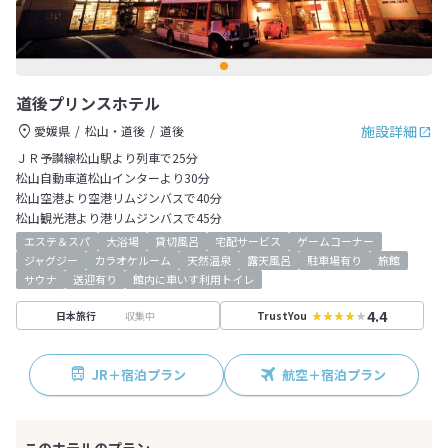
道後プリンスホテル
施設詳細
愛媛県
松山・道後
道後
ＪＲ予讃線松山駅より列車で25分
松山自動車道松山インターより30分
松山空港より空港リムジンバスで40分
松山観光港より港リムジンバスで45分
エステ＆スパ
大浴場
貸切風呂
宅配サービス
ゲームコーナー
ジャグジー
カラオケルーム
天然温泉
露天風呂
駐車場有り
旅館
サウナ
送迎有り
館内に車いす利用トイレ
4.4
収集中
日本旅行
TrustYou
JR＋宿泊プラン
航空＋宿泊プラン