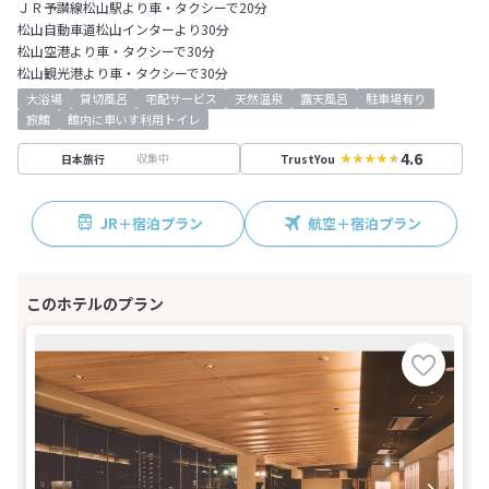
ＪＲ予讃線松山駅より車・タクシーで20分
松山自動車道松山インターより30分
松山空港より車・タクシーで30分
松山観光港より車・タクシーで30分
大浴場
貸切風呂
宅配サービス
天然温泉
露天風呂
駐車場有り
旅館
館内に車いす利用トイレ
4.6
収集中
日本旅行
TrustYou
JR＋宿泊プラン
航空＋宿泊プラン