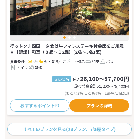
行っトク♪四国 夕食は牛フィレステーキ付会席をご用意
★【禁煙】和室（８畳～１2畳）(2名～5名1室)
夕・朝食付き
1～5名
和室
バス
トイレ
禁煙
26,100～37,700円
税込
おとな1名
旅行代金合計
52,200〜75,400
円
(おとな2名 こども0名・1部屋/1泊2日)
おすすめポイント
プランの詳細
すべてのプランを見る
(28プラン、7部屋タイプ)