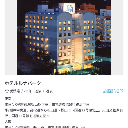
ホテルルナパーク
施設詳細
愛媛県
松山・道後
道後
東京：
電車/JR予讃線JR松山駅下車、市電道後温泉行終点下車
車/瀬戸中央道、高松道から松山道～松山IC～国道33号線北上。天山交差点右
折し国道11号線を道後方面へ
大阪：
電車/JR予讃線松山駅下車、市電道後温泉行終点下車