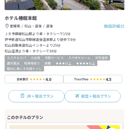
ホテル椿館本館
施設詳細
愛媛県
松山・道後
道後
ＪＲ予讃線松山駅より車・タクシーで15分
伊予鉄道松山市駅線道後温泉駅より徒歩で8分
松山自動車道松山インターより25分
松山空港より車・タクシーで30分
エステ＆スパ
大浴場
宅配サービス
カラオケルーム
天然温泉
露天風呂
駐車場有り
旅館
★★★以上
★★★★以上
館内に車いす利用トイレ
4.0
4.5
日本旅行
TrustYou
JR＋宿泊プラン
航空＋宿泊プラン