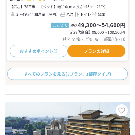
【広さ】78平米
【ベッド】幅110cm×長さ195cm（2台）
2～4名
和洋室（庭園）
バス
トイレ
禁煙
49,300～54,600円
税込
おとな1名
旅行代金合計
98,600〜109,200
円
(おとな2名 こども0名・1部屋/1泊2日)
おすすめポイント
プランの詳細
すべてのプランを見る
(3プラン、1部屋タイプ)