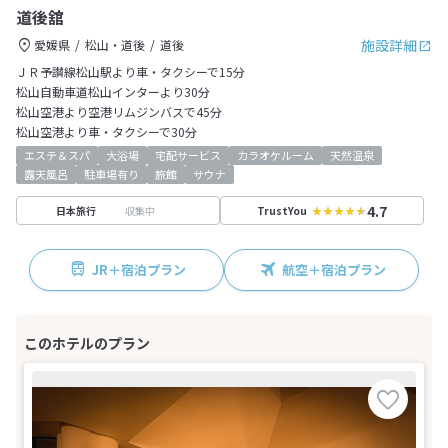
道後舘
施設詳細
愛媛県
松山・道後
道後
ＪＲ予讃線松山駅より車・タクシーで15分
松山自動車道松山インターより30分
松山空港より空港リムジンバスで45分
松山空港より車・タクシーで30分
エステ＆スパ
大浴場
宅配サービス
カラオケルーム
天然温泉
露天風呂
駐車場有り
旅館
サウナ
4.7
収集中
日本旅行
TrustYou
JR＋宿泊プラン
航空＋宿泊プラン