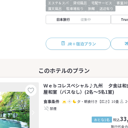
エステ＆スパ
貸切風呂
宅配サービス
客室3
露天風呂
駐車場有り
旅館
送迎有り
日本旅行
収集中
Tru
JR＋宿泊プラン
Ｗｅｂコレスペシャル♪九州 夕食は和
屋和室（バスなし）(2名～5名1室)
夕・朝食付き
【広さ】10畳
2
禁煙
33
おとな1名
税込
旅行代金合