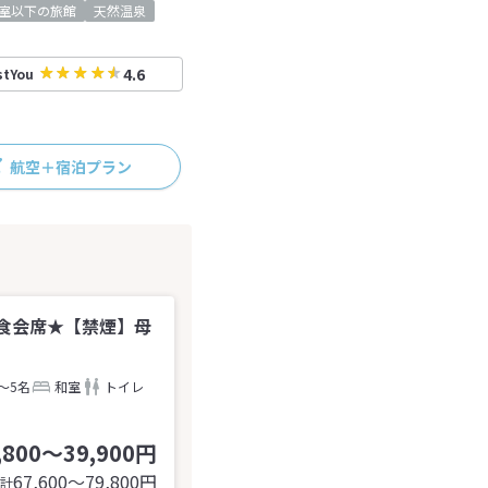
0室以下の旅館
天然温泉
4.6
stYou
航空＋宿泊プラン
食会席★【禁煙】母
～5名
和室
トイレ
,800～39,900円
67,600〜79,800
円
計