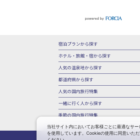
宿泊プランから探す
北海道
東北
青森県
岩手県
宮城
ホテル・旅館・宿
から探す
栃木県
群馬県
北陸
富山県
石川
北海道ホテル・旅館
青森県ホテ
人気の温泉地
から探す
三重県
近畿
滋賀県
京都府
大阪
山形県ホテル・旅館
福島県ホテル・旅
北海道
湯の川温泉(北海道)
定山渓温
都道府県から探す
岡山県
広島県
鳥取県
島根県
山
千葉県ホテル・旅館
茨城県ホテル・旅
川湯温泉(北海道)
層雲峡温泉(北海道)
北海道旅行・ツアー
東北
青
人気の国内旅行特集
石川県ホテル・旅館
福井県ホテル・旅
鳴子温泉(宮城)
秋保温泉(宮城)
飯坂
山形旅行・ツアー
福島旅行・ツアー
静岡県ホテル・旅館
岐阜県ホテル・旅
東京ディズニーリゾート®への旅
ユニ
一緒に行く人
から探す
鬼怒川温泉(栃木)
川治温泉(栃木)
湯
茨城旅行・ツアー
栃木旅行・ツアー
京都府ホテル・旅館
大阪府ホテル・旅
伊豆箱根
箱根湯本温泉(神奈川)
強羅
一人旅 国内版
家族・子連れ旅行 国内
季節の国内旅行特集
甲信越
山梨旅行・ツアー
新潟旅行・
徳島県ホテル・旅館
高知県ホテル・旅
堂ヶ島温泉(静岡)
甲信越
河口湖温泉(
愛知旅行・ツアー
三重旅行・ツアー
桜・お花見特集
ゴールデンウィーク（
当社サイト内においてお客様ごとに最適なサービ
広島県ホテル・旅館
鳥取県ホテル・旅
白骨温泉(長野)
湯田中渋温泉(長野)
を使用しています。Cookieの使用に同意い
奈良旅行・ツアー
和歌山旅行・ツアー
9月の国内旅行
10月の国内旅行
11
佐賀県ホテル・旅館
長崎県ホテル・旅
有馬温泉(兵庫)
城崎温泉(兵庫)
湯村
ください。
会社情報
プライバシーポリシー
旅行業登録