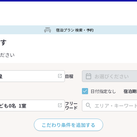
宿泊プラン 検索・予約
す
ださい
日程
日付指定なし
宿泊期
フリー
ワード
こだわり条件を追加する