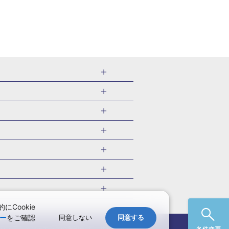
千葉県
茨城県
岐阜県
愛知県
・旅館
愛媛県
中国
ル・旅館
北海道)
鹿児島県
沖縄県
・旅館
やま温泉(山形)
ツアー
ル・旅館
福井)
関東
千葉旅行・ツアー
・旅館
四万温泉(群馬)
福井旅行・ツアー
館
熱川温泉(静岡)
 国内版
ツアー
・旅館
部温泉(山梨)
兵庫旅行・ツアー
国内旅行
Cookie
・旅館
関西
ー
をご確認
同意しない
同意する
愛媛旅行・ツアー
国内旅行
)
玉造温泉(島根)
システムメンテナンスの
お知らせ
サイトマップ
条件変更