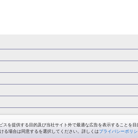
県
秋田県
山形県
福島県
関東
東京都
神奈川県
埼玉県
県
福井県
甲信越
山梨県
新潟県
長野県
東海
静岡県
ル・旅館
岩手県ホテル・旅館
宮城県ホテル・旅館
秋田県ホテル
府
兵庫県
奈良県
和歌山県
四国
徳島県
高知県
香川県
館
東京都ホテル・旅館
神奈川県ホテル・旅館
埼玉県ホテ
泉(北海道)
十勝川温泉(北海道)
阿寒湖温泉(北海道)
洞爺湖温泉(
口県
九州
福岡県
佐賀県
長崎県
熊本県
大分県
宮崎県
館
栃木県ホテル・旅館
群馬県ホテル・旅館
富山県ホテル
知床温泉(北海道)
東北
花巻温泉(岩手)
蔵王温泉(山形)
かみの
森旅行・ツアー
岩手旅行・ツアー
宮城旅行・ツアー
秋田旅行・
館
山梨県ホテル・旅館
新潟県ホテル・旅館
長野県ホテ
温泉(福島)
北陸
和倉温泉(石川)
宇奈月温泉(富山)
あわら温泉(
関東
東京旅行・ツアー
神奈川旅行・ツアー
埼玉旅行・ツアー
館
愛知県ホテル・旅館
三重県ホテル・旅館
滋賀県ホテル
バーサル・スタジオ・ジャパンへの旅
温泉旅行
日帰り旅行
西川温泉(栃木)
草津温泉(群馬)
万座温泉(群馬)
伊香保温泉(群馬)
群馬旅行・ツアー
北陸
富山旅行・ツアー
石川旅行・ツアー
館
兵庫県ホテル・旅館
奈良県ホテル・旅館
和歌山県ホテル・旅
温泉(神奈川)
湯河原温泉(神奈川)
熱海温泉(静岡)
伊東温泉(静岡)
版
カップル・夫婦旅行 国内版
女子旅 国内版
卒業旅行・学生旅行
ツアー
長野旅行・ツアー
東海
静岡旅行・ツアー
岐阜旅行・
館
香川県ホテル・旅館
愛媛県ホテル・旅館
岡山県ホテル
山梨)
富士山石和温泉(山梨)
西山温泉(山梨)
瀬波温泉(新潟)
下
関西
滋賀旅行・ツアー
京都旅行・ツアー
大阪旅行・ツアー
GW）の国内旅行
夏休み・お盆の国内旅行
7月の国内旅行
8月の
スを提供する目的及び当社サイト外で最適な広告を表示することを目的に
館
島根県ホテル・旅館
山口県ホテル・旅館
福岡県ホテル
昼神温泉(長野)
東海
浜名湖かんざんじ温泉(静岡)
下呂温泉(岐阜)
ただける場合は同意するを選択してください。詳しくは
プライバシーポリシ
四国
徳島旅行・ツアー
高知旅行・ツアー
香川旅行・ツアー
月の国内旅行
紅葉旅行
クリスマスの国内旅行
年末年始・お正月の
館
熊本県ホテル・旅館
大分県ホテル・旅館
宮崎県ホテル・旅館
温泉(兵庫)
白浜温泉(和歌山)
中国
三朝温泉(鳥取)
皆生温泉(鳥取
票・約款
規約集
旅行条件書
商標について
ニュースリリース
採用情報