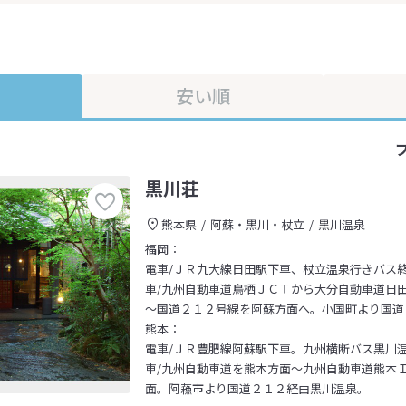
安い順
黒川荘
熊本県
阿蘇・黒川・杖立
黒川温泉
福岡：
電車/ＪＲ九大線日田駅下車、杖立温泉行きバス
車/九州自動車道鳥栖ＪＣＴから大分自動車道日
～国道２１２号線を阿蘇方面へ。小国町より国道
熊本：
電車/ＪＲ豊肥線阿蘇駅下車。九州横断バス黒川
車/九州自動車道を熊本方面～九州自動車道熊本
面。阿蘓市より国道２１２経由黒川温泉。