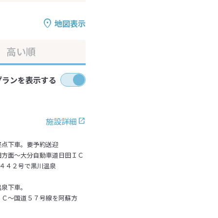
地図表示
高い順
プランを表示する
施設詳細
終点下車。要予約送迎
田方面～大分自動車道日田ＩＣ
４４２号で黒川温泉
温泉下車。
ＩＣ～国道５７号線を阿蘇方