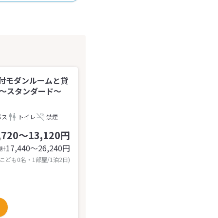
付モダンルームと貸
＊～スタンダード～
バス
トイレ
禁煙
,720～13,120円
17,440〜26,240
円
計
 こども0名・1部屋/1泊2日)