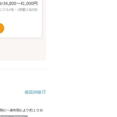
36,800〜41,000
円
計
 こども0名・1部屋/1泊2日)
施設詳細
院IC～湯布院ICより約１０分