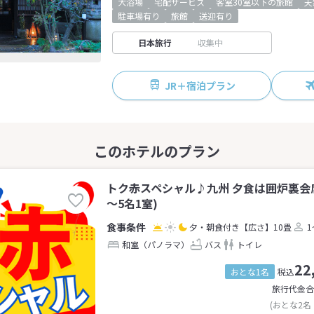
大浴場
宅配サービス
客室30室以下の旅館
天
駐車場有り
旅館
送迎有り
日本旅行
収集中
JR＋宿泊プラン
トク赤スペシャル♪九州 夕食は囲炉裏会
～5名1室)
夕・朝食付き
【広さ】10畳
1
和室（パノラマ）
バス
トイレ
22
おとな1名
税込
旅行代金合
(おとな2名