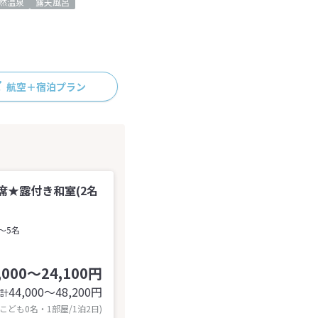
然温泉
露天風呂
航空＋宿泊プラン
席★露付き和室(2名
～5名
,000～24,100円
44,000〜48,200
円
計
 こども0名・1部屋/1泊2日)