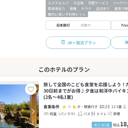
エステ＆スパ
大浴場
宅配サービス
ジャグジ
駐車場有り
旅館
サウナ
送迎有り
最寄り駅
館内に車いす利用トイレ
日本旅行
収集中
Tru
JR＋宿泊プラン
旅して全国のこども食堂を応援しよう！九
30日前までがお得♪夕食は和洋中バイキ
(2名～4名1室)
夕・朝食付き
【広さ】12.5畳
和室（パノラマ）
バス
トイレ
禁煙
18
おとな1名
税込