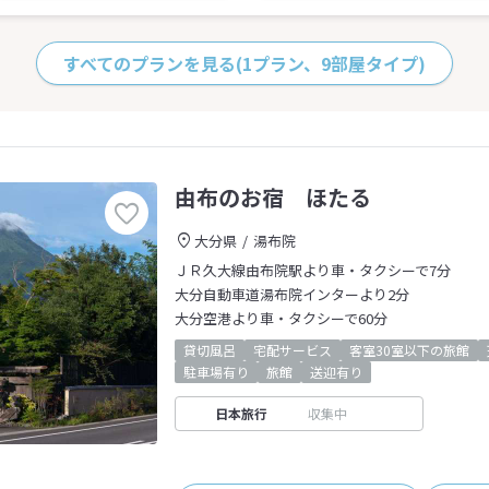
すべてのプランを見る
(1プラン、9部屋タイプ)
由布のお宿 ほたる
大分県
湯布院
ＪＲ久大線由布院駅より車・タクシーで7分
大分自動車道湯布院インターより2分
大分空港より車・タクシーで60分
貸切風呂
宅配サービス
客室30室以下の旅館
駐車場有り
旅館
送迎有り
日本旅行
収集中