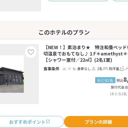
【NEW！】素泊まり★ 特注和畳ベッド
切温泉でおもてなし♪１F＊amethyst
【シャワー室付／22㎡】(2名1室)
食事なし
2名
和洋室
8
おとな1名
税込
旅行代金合
(おとな2名
おすすめポイント
プランの詳細