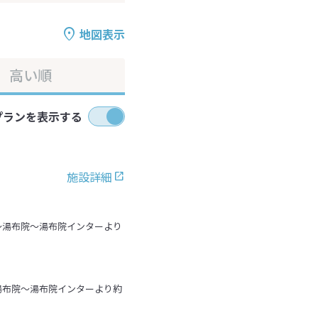
地図表示
高い順
プランを表示する
施設詳細
～湯布院～湯布院インターより
湯布院～湯布院インターより約