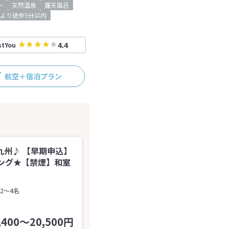
ー
天然温泉
露天風呂
より徒歩5分以内
4.4
stYou
航空＋宿泊プラン
州♪ 【早期申込】
ング★【禁煙】和室
2～4名
,400～20,500円