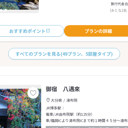
旅行代金合
(おとな2名
おすすめポイント
プランの詳細
すべてのプランを見る
(49プラン、5部屋タイプ)
御宿 八遇來
大分県
湯布院
JR博多駅：
電車/JR由布院駅（約125分）
車/福岡ICより湯布院ICまで約１時間４５分～湯布