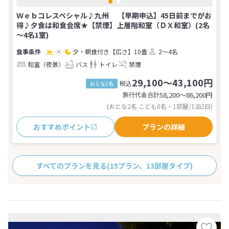
Ｗｅｂコレスペシャル♪九州 【早期申込】45日前までがお
得♪夕食は和食会席★【禁煙】上層階和室（ＤＸ和室）(2名
～4名1室)
夕・朝食付き
【広さ】10畳
2～4名
和室（夜景）
バス
トイレ
禁煙
29,100～43,100円
税込
おとな1名
旅行代金合計
58,200〜86,200
円
(おとな2名 こども0名・1部屋/1泊2日)
おすすめポイント
プランの詳細
すべてのプランを見る
(15プラン、13部屋タイプ)