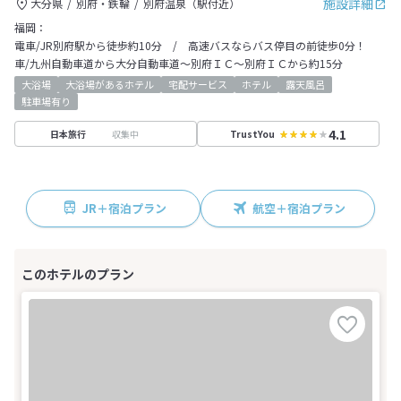
施設詳細
大分県
別府・鉄輪
別府温泉（駅付近）
福岡：
電車/JR別府駅から徒歩約10分 / 高速バスならバス停目の前徒歩0分！
車/九州自動車道から大分自動車道～別府ＩＣ～別府ＩＣから約15分
大浴場
大浴場があるホテル
宅配サービス
ホテル
露天風呂
駐車場有り
4.1
収集中
日本旅行
TrustYou
JR＋宿泊プラン
航空＋宿泊プラン