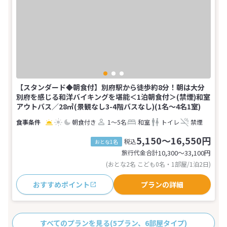
【スタンダード◆朝食付】別府駅から徒歩約8分！朝は大分
別府を感じる和洋バイキングを堪能＜1泊朝食付＞(禁煙)和室
アウトバス／28㎡(景観なし3-4階バスなし)(1名～4名1室)
朝食付き
1～5名
和室
トイレ
禁煙
5,150～16,550円
税込
おとな1名
旅行代金合計
10,300〜33,100
円
(おとな2名 こども0名・1部屋/1泊2日)
おすすめポイント
プランの詳細
すべてのプランを見る
(5プラン、6部屋タイプ)