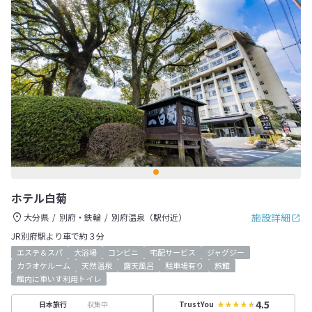
ホテル白菊
施設詳細
大分県
別府・鉄輪
別府温泉（駅付近）
JR別府駅より車で約３分
エステ＆スパ
大浴場
コンビニ
宅配サービス
ジャグジー
カラオケルーム
天然温泉
露天風呂
駐車場有り
旅館
館内に車いす利用トイレ
4.5
収集中
日本旅行
TrustYou