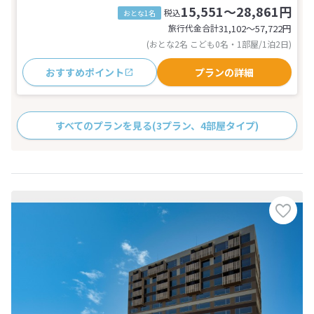
15,551～28,861円
税込
おとな1名
旅行代金合計
31,102〜57,722
円
(おとな2名 こども0名・1部屋/1泊2日)
おすすめポイント
プランの詳細
すべてのプランを見る
(3プラン、4部屋タイプ)