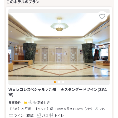
Ｗｅｂコレスペシャル♪九州 ★スタンダードツイン(2名1
室)
朝食付き
【広さ】21平米
【ベッド】幅110cm×長さ195cm（2台）
2名
ツイン（夜景）
バス
トイレ