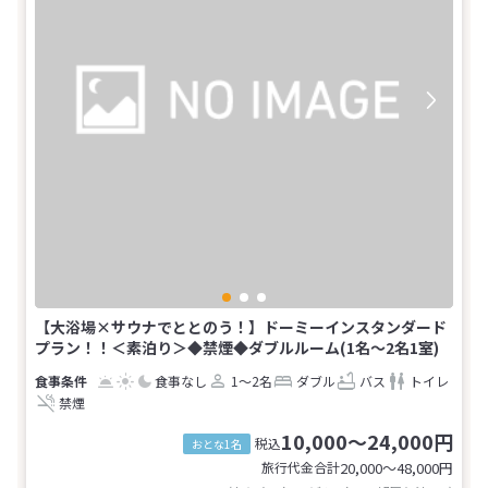
【大浴場×サウナでととのう！】ドーミーインスタンダード
プラン！！＜素泊り＞◆禁煙◆ダブルルーム(1名～2名1室)
食事なし
1～2名
ダブル
バス
トイレ
禁煙
10,000～24,000円
税込
おとな1名
旅行代金合計
20,000〜48,000
円