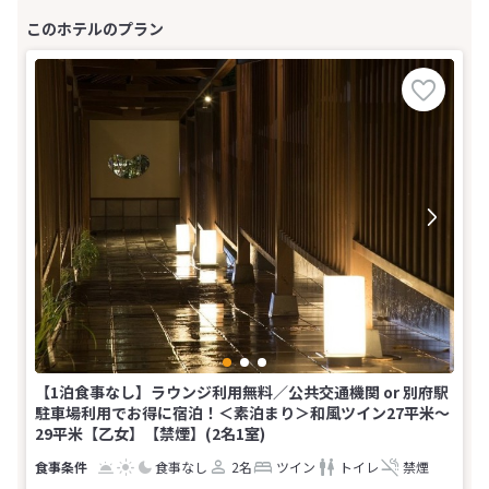
【1泊食事なし】ラウンジ利用無料／公共交通機関 or 別府駅
駐車場利用でお得に宿泊！＜素泊まり＞和風ツイン27平米～
29平米【乙女】【禁煙】(2名1室)
食事なし
2名
ツイン
トイレ
禁煙