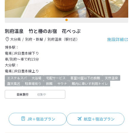
別府温泉 竹と椿のお宿 花べっぷ
施設詳細
大分県
別府・鉄輪
別府温泉（駅付近）
博多駅：
電車/JR日豊本線下り
車/別府～車で約15分
大分駅：
電車/JR日豊本線上り
エステ＆スパ
大浴場
宅配サービス
客室30室以下の旅館
天然温泉
露天風呂
駐車場有り
旅館
サウナ
館内に車いす利用トイレ
収集中
日本旅行
JR＋宿泊プラン
航空＋宿泊プラン