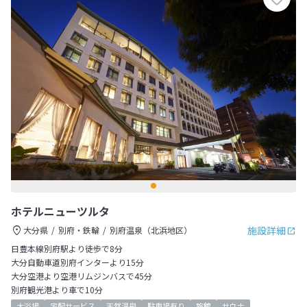
ホテルニューツルタ
施設詳細
大分県
別府・鉄輪
別府温泉（北浜地区）
日豊本線別府駅より徒歩で8分
大分自動車道別府インターより15分
大分空港より空港リムジンバスで45分
別府観光港より車で10分
大浴場
宅配サービス
天然温泉
駐車場有り
旅館
サウナ