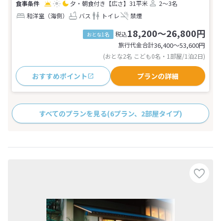
夕・朝食付き
【広さ】31平米
2～3名
和洋室（海側）
バス
トイレ
禁煙
18,200～26,800円
税込
おとな1名
旅行代金合計
36,400〜53,600
円
(おとな2名 こども0名・1部屋/1泊2日)
おすすめポイント
プランの詳細
すべてのプランを見る
(6プラン、2部屋タイプ)