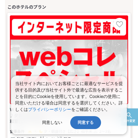
当社サイト内においてお客様ごとに最適なサービスを提
供する目的及び当社サイト外で最適な広告を表示するこ
とを目的にCookieを使用しています。Cookieの使用に
同意いただける場合は同意するを選択してください。詳
Ｗｅｂコレスペシャル♪九州 【早期申込】45日前までがお得
しくは
プライバシーポリシー
をご確認ください。
♪夕食は豊後鍋とりゅうきゅうの会席★【禁煙】柿渋の間
和室(2名～3名1室)
条件変更
同意しない
同意する
夕・朝食付き
【広さ】48平米
2～3名