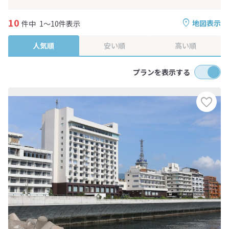
10
地図表示
件中
1～10件表示
人気順
安い順
高い順
プランを表示する