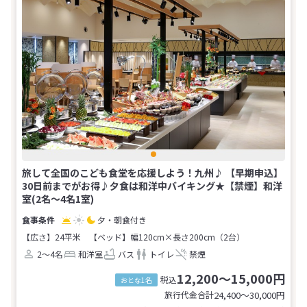
旅して全国のこども食堂を応援しよう！九州♪ 【早期申込】
30日前までがお得♪夕食は和洋中バイキング★【禁煙】和洋
室(2名～4名1室)
夕・朝食付き
【広さ】24平米
【ベッド】幅120cm×長さ200cm（2台）
2～4名
和洋室
バス
トイレ
禁煙
12,200～15,000円
税込
おとな1名
旅行代金合計
24,400〜30,000
円