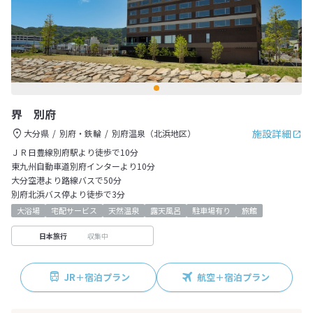
界 別府
施設詳細
大分県
別府・鉄輪
別府温泉（北浜地区）
ＪＲ日豊線別府駅より徒歩で10分
東九州自動車道別府インターより10分
大分空港より路線バスで50分
別府北浜バス停より徒歩で3分
大浴場
宅配サービス
天然温泉
露天風呂
駐車場有り
旅館
収集中
日本旅行
JR＋宿泊プラン
航空＋宿泊プラン