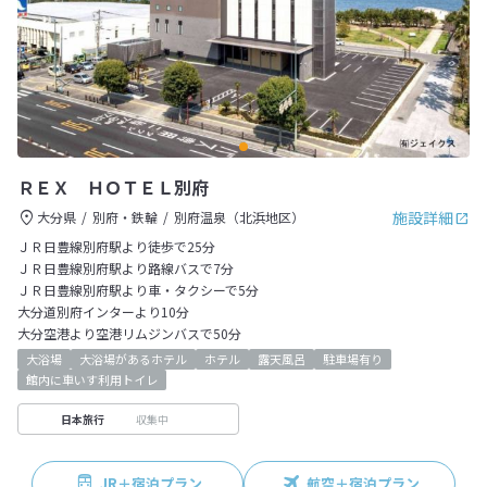
ＲＥＸ ＨＯＴＥＬ別府
施設詳細
大分県
別府・鉄輪
別府温泉（北浜地区）
ＪＲ日豊線別府駅より徒歩で25分
ＪＲ日豊線別府駅より路線バスで7分
ＪＲ日豊線別府駅より車・タクシーで5分
大分道別府インターより10分
大分空港より空港リムジンバスで50分
大浴場
大浴場があるホテル
ホテル
露天風呂
駐車場有り
館内に車いす利用トイレ
収集中
日本旅行
JR＋宿泊プラン
航空＋宿泊プラン