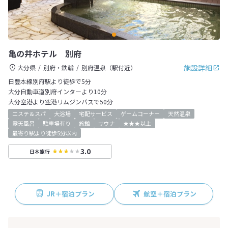
亀の井ホテル 別府
施設詳細
大分県
別府・鉄輪
別府温泉（駅付近）
日豊本線別府駅より徒歩で5分
大分自動車道別府インターより10分
大分空港より空港リムジンバスで50分
エステ＆スパ
大浴場
宅配サービス
ゲームコーナー
天然温泉
露天風呂
駐車場有り
旅館
サウナ
★★★以上
最寄り駅より徒歩5分以内
3.0
日本旅行
JR＋宿泊プラン
航空＋宿泊プラン