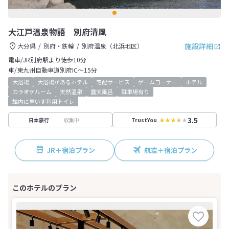
大江戸温泉物語 別府清風
施設詳細
大分県
別府・鉄輪
別府温泉（北浜地区）
電車/JR別府駅より徒歩10分
車/東九州自動車道別府IC～15分
大浴場
大浴場があるホテル
宅配サービス
ゲームコーナー
ホテル
カラオケルーム
天然温泉
露天風呂
駐車場有り
館内に車いす利用トイレ
3.5
収集中
日本旅行
TrustYou
JR＋宿泊プラン
航空＋宿泊プラン