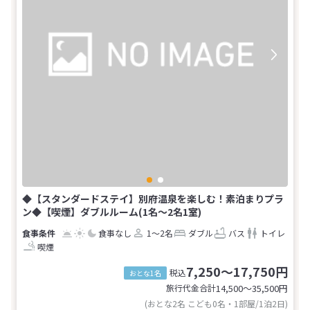
◆【スタンダードステイ】別府温泉を楽しむ！素泊まりプラ
ン◆【喫煙】ダブルルーム(1名～2名1室)
食事なし
1～2名
ダブル
バス
トイレ
喫煙
7,250～17,750円
税込
おとな1名
旅行代金合計
14,500〜35,500
円
(おとな2名 こども0名・1部屋/1泊2日)