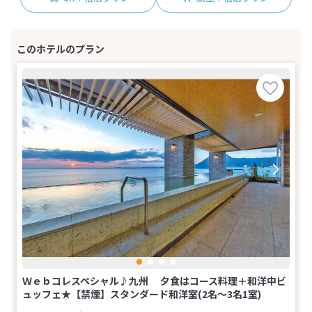
Ｗｅｂコレスペシャル♪九州 夕食はコース料理＋和洋中ビ
ュッフェ★【禁煙】スタンダード和洋室(2名～3名1室)