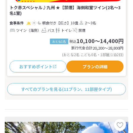
トク赤スペシャル♪九州 ★【禁煙】海側和室ツイン(2名～3
名1室)
朝食付き
【広さ】10畳
2～3名
ツイン（海側）
バス
トイレ
禁煙
10,100～14,400円
税込
おとな1名
旅行代金合計
20,200〜28,800
円
(おとな2名 こども0名・1部屋/1泊2日)
おすすめポイント
プランの詳細
すべてのプランを見る
(11プラン、11部屋タイプ)