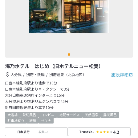
海乃ホテル はじめ（旧ホテルニュー松実）
施設詳細
大分県
別府・鉄輪
別府温泉（北浜地区）
日豊本線別府駅より徒歩で10分
日豊本線別府駅より車・タクシーで3分
大分自動車道別府インターより15分
大分空港より空港リムジンバスで45分
別府国際観光港より車で10分
大浴場
貸切風呂
コンビニ
宅配サービス
天然温泉
露天風呂
駐車場有り
旅館
サウナ
4.2
収集中
日本旅行
TrustYou