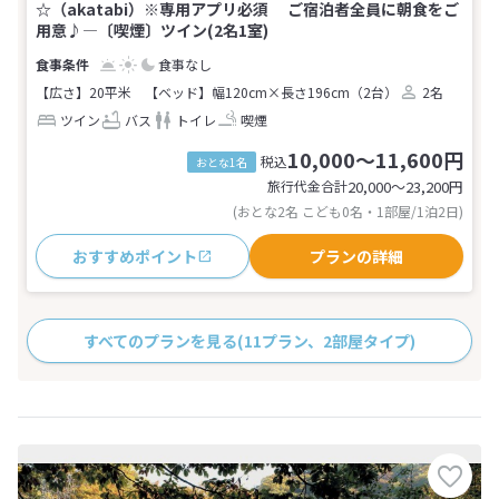
☆（akatabi）※専用アプリ必須 ご宿泊者全員に朝食をご
用意♪―〔喫煙〕ツイン(2名1室)
食事なし
【広さ】20平米
【ベッド】幅120cm×長さ196cm（2台）
2名
ツイン
バス
トイレ
喫煙
10,000～11,600円
税込
おとな1名
旅行代金合計
20,000〜23,200
円
(おとな2名 こども0名・1部屋/1泊2日)
おすすめポイント
プランの詳細
すべてのプランを見る
(11プラン、2部屋タイプ)