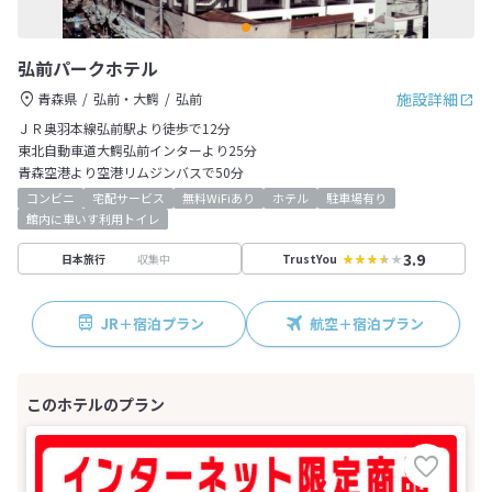
弘前パークホテル
施設詳細
青森県
弘前・大鰐
弘前
ＪＲ奥羽本線弘前駅より徒歩で12分
東北自動車道大鰐弘前インターより25分
青森空港より空港リムジンバスで50分
コンビニ
宅配サービス
無料WiFiあり
ホテル
駐車場有り
館内に車いす利用トイレ
3.9
収集中
日本旅行
TrustYou
JR＋宿泊プラン
航空＋宿泊プラン