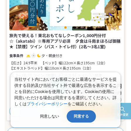
旅先で使える！東北おもてなしクーポン1,000円分付
☆（akatabi）※専用アプリ必須 夕食は斗南まほろば御膳
★【禁煙】ツイン（バス・トイレ付）(2名～3名1室)
夕・朝食付き
【広さ】24.9平米
【ベッド】幅122cm×長さ195cm（2台）
【エキストラベッド】幅110cm×長さ195cm（1台）
2～3名
ツイン（夜景）
バス
トイレ
禁煙
当社サイト内においてお客様ごとに最適なサービスを提
23,400～25,600円
供する目的及び当社サイト外で最適な広告を表示するこ
税込
おとな1名
とを目的にCookieを使用しています。Cookieの使用に
旅行代金合計
46,800〜51,200
円
同意いただける場合は同意するを選択してください。詳
(おとな2名 こども0名・1部屋/1泊2日)
しくは
プライバシーポリシー
をご確認ください。
おすすめポイント
プランの詳細
条件変更
同意しない
同意する