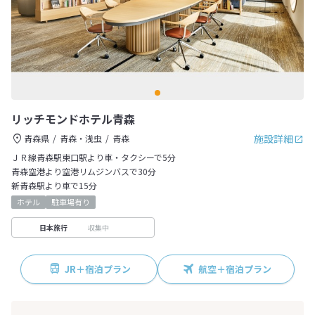
リッチモンドホテル青森
施設詳細
青森県
青森・浅虫
青森
ＪＲ線青森駅東口駅より車・タクシーで5分
青森空港より空港リムジンバスで30分
新青森駅より車で15分
ホテル
駐車場有り
収集中
日本旅行
JR＋宿泊プラン
航空＋宿泊プラン