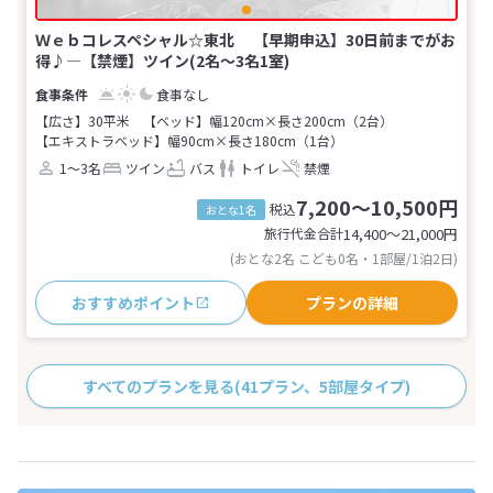
Ｗｅｂコレスペシャル☆東北 【早期申込】30日前までがお
得♪―【禁煙】ツイン(2名～3名1室)
食事なし
【広さ】30平米
【ベッド】幅120cm×長さ200cm（2台）
【エキストラベッド】幅90cm×長さ180cm（1台）
1～3名
ツイン
バス
トイレ
禁煙
7,200～10,500円
税込
おとな1名
旅行代金合計
14,400〜21,000
円
(おとな2名 こども0名・1部屋/1泊2日)
おすすめポイント
プランの詳細
すべてのプランを見る
(41プラン、5部屋タイプ)