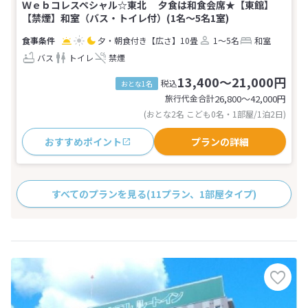
Ｗｅｂコレスペシャル☆東北 夕食は和食会席★【東館】
【禁煙】和室（バス・トイレ付）(1名～5名1室)
夕・朝食付き
【広さ】10畳
1～5名
和室
バス
トイレ
禁煙
13,400～21,000円
税込
おとな1名
旅行代金合計
26,800〜42,000
円
(おとな2名 こども0名・1部屋/1泊2日)
おすすめポイント
プランの詳細
すべてのプランを見る
(11プラン、1部屋タイプ)