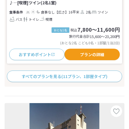
♪―[喫煙]ツイン(2名1室)
食事なし
【広さ】16平米
2名
ツイン
バス
トイレ
喫煙
7,800～11,600円
税込
おとな1名
旅行代金合計
15,600〜23,200
円
(おとな2名 こども0名・1部屋/1泊2日)
おすすめポイント
プランの詳細
すべてのプランを見る
(11プラン、1部屋タイプ)