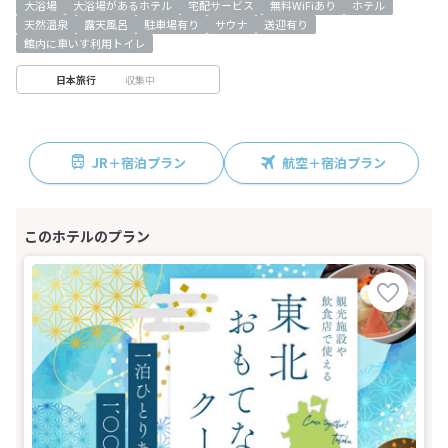
大浴場
大浴場があるホテル
宅配サービス
無料WiFiあり
ホテル
天然温泉
露天風呂
駐車場有り
サウナ
送迎有り
館内に車いす利用トイレ
収集中
日本旅行
JR＋宿泊プラン
航空＋宿泊プラン