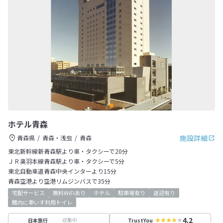
ホテル青森
施設詳細
青森県
青森・浅虫
青森
東北新幹線新青森駅より車・タクシーで20分
ＪＲ奥羽本線青森駅より車・タクシーで5分
東北自動車道青森中央インターより15分
青森空港より空港リムジンバスで35分
宅配サービス
無料WiFiあり
ホテル
駐車場有り
送迎有り
館内に車いす利用トイレ
4.2
収集中
日本旅行
TrustYou