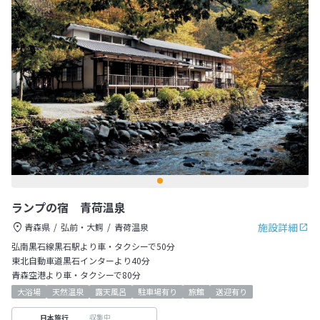
ランプの宿 青荷温泉
施設詳細
青森県
弘前・大鰐
青荷温泉
弘南黒石線黒石駅より車・タクシーで50分
東北自動車道黒石インターより40分
青森空港より車・タクシーで80分
大浴場
天然温泉
露天風呂
駐車場有り
旅館
送迎有り
収集中
日本旅行