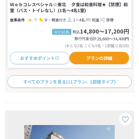
Ｗｅｂコレスペシャル☆東北 夕食は和食料理★【禁煙】和
室（バス・トイレなし）(1名～4名1室)
夕・朝食付き
1～4名
和室
禁煙
14,800～17,200円
税込
おとな1名
旅行代金合計
29,600〜34,400
円
(おとな2名 こども0名・1部屋/1泊2日)
おすすめポイント
プランの詳細
すべてのプランを見る
(11プラン、1部屋タイプ)