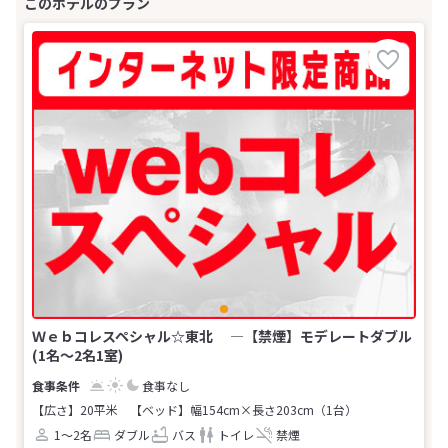
Ｗｅｂコレスペシャル☆東北 ―【禁煙】モデレートダブル
(1名～2名1室)
食事なし
【広さ】20平米
【ベッド】幅154cm×長さ203cm（1台）
1～2名
ダブル
バス
トイレ
禁煙