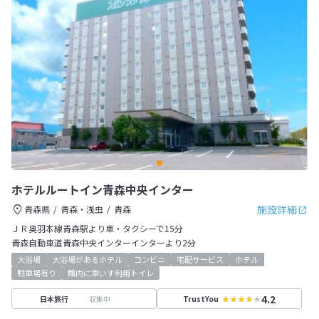
ホテルルートイン青森中央インター
施設詳細
青森県
青森・浅虫
青森
ＪＲ奥羽本線青森駅より車・タクシーで15分
青森自動車道青森中央インターインターより2分
大浴場
大浴場があるホテル
コンビニ
宅配サービス
ホテル
駐車場有り
館内に車いす利用トイレ
4.2
収集中
日本旅行
TrustYou