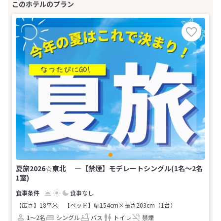
夏旅2026☆東北 ―【禁煙】モデレートシングル(1名～2名
1室)
食事なし
【広さ】18平米
【ベッド】幅154cm×長さ203cm（1台）
1～2名
シングル
バス
トイレ
禁煙