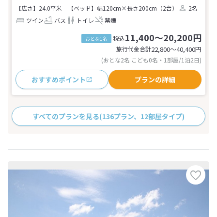
【広さ】24.0平米
【ベッド】幅120cm×長さ200cm（2台）
2名
ツイン
バス
トイレ
禁煙
11,400～20,200円
税込
おとな1名
旅行代金合計
22,800〜40,400
円
(おとな2名 こども0名・1部屋/1泊2日)
おすすめポイント
プランの詳細
すべてのプランを見る
(136プラン、12部屋タイプ)