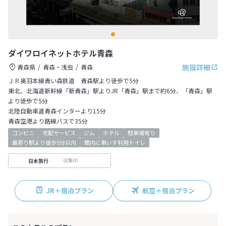
ダイワロイネットホテル青森
施設詳細
青森県
青森・浅虫
青森
ＪＲ奥羽本線青い森鉄道 青森駅より徒歩で5分
東北、北海道新幹線「新青森」駅よりJR「青森」駅まで約6分、「青森」駅
より徒歩で5分
北陸自動車道青森インターより15分
青森空港より路線バスで35分
コンビニ
宅配サービス
ジム
ホテル
駐車場有り
最寄り駅より徒歩5分以内
館内に車いす利用トイレ
収集中
日本旅行
JR＋宿泊プラン
航空＋宿泊プラン