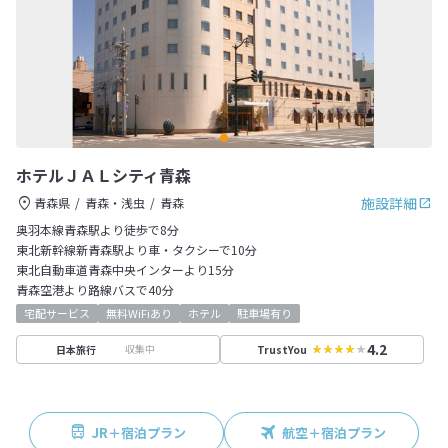
ホテルＪＡＬシティ青森
施設詳細
青森県
青森・浅虫
青森
奥羽本線青森駅より徒歩で8分
東北新幹線新青森駅より車・タクシーで10分
東北自動車道青森中央インターより15分
青森空港より路線バスで40分
宅配サービス
無料WiFiあり
ホテル
駐車場有り
4.2
収集中
日本旅行
TrustYou
JR＋宿泊プラン
航空＋宿泊プラン