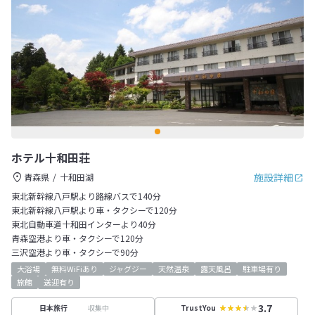
ホテル十和田荘
施設詳細
青森県
十和田湖
東北新幹線八戸駅より路線バスで140分
東北新幹線八戸駅より車・タクシーで120分
東北自動車道十和田インターより40分
青森空港より車・タクシーで120分
三沢空港より車・タクシーで90分
大浴場
無料WiFiあり
ジャグジー
天然温泉
露天風呂
駐車場有り
旅館
送迎有り
3.7
収集中
日本旅行
TrustYou