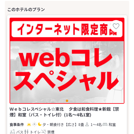
Ｗｅｂコレスペシャル☆東北 夕食は和食料理★新館【禁
煙】和室（バス・トイレ付）(1名～4名1室)
夕・朝食付き
【広さ】8畳
1～4名
和室
バス
トイレ
禁煙