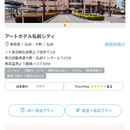
アートホテル弘前シティ
施設詳細
青森県
弘前・大鰐
弘前
ＪＲ奥羽線弘前駅より徒歩で1分
東北自動車道大鰐・弘前インターより15分
青森空港より路線バスで60分
コンビニ
宅配サービス
無料WiFiあり
ホテル
駐車場有り
最寄り駅より徒歩5分以内
4.1
収集中
日本旅行
TrustYou
JR＋宿泊プラン
航空＋宿泊プラン