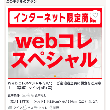
Ｗｅｂコレスペシャル☆東北 ご宿泊者全員に朝食をご用意
♪―【禁煙】ツイン(2名1室)
食事なし
【広さ】15平米
【ベッド】幅120cm×長さ196cm（2台）
2名
ツイン
バス
トイレ
禁煙