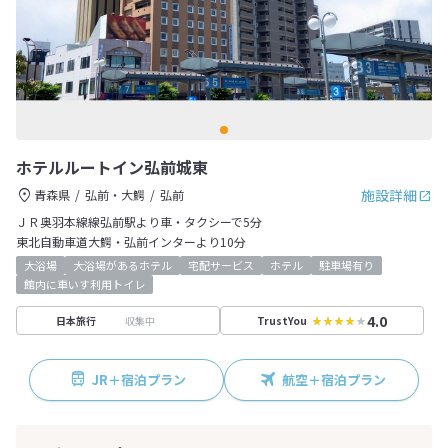
ホテルルートイン弘前城東
施設詳細
青森県
弘前・大鰐
弘前
ＪＲ奥羽本線線弘前駅より車・タクシーで5分
東北自動車道大鰐・弘前インターより10分
大浴場
大浴場があるホテル
宅配サービス
ホテル
駐車場有り
館内に車いす利用トイレ
4.0
収集中
日本旅行
TrustYou
JR＋宿泊プラン
航空＋宿泊プラン