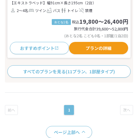
【エキストラベッド】幅91cm×長さ195cm（2台）
2～4名
ツイン
バス
トイレ
禁煙
19,800～26,400円
税込
おとな1名
旅行代金合計
39,600〜52,800
円
(おとな2名 こども0名・1部屋/1泊2日)
おすすめポイント
プランの詳細
すべてのプランを見る
(11プラン、1部屋タイプ)
1
ページ上部へ