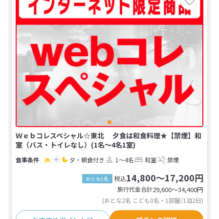
Ｗｅｂコレスペシャル☆東北 夕食は和食料理★【禁煙】和
室（バス・トイレなし）(1名～4名1室)
夕・朝食付き
1～4名
和室
禁煙
14,800～17,200円
税込
おとな1名
旅行代金合計
29,600〜34,400
円
(おとな2名 こども0名・1部屋/1泊2日)