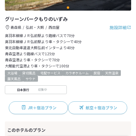
グリーンパークもりのいずみ
施設詳細
青森県
弘前・大鰐
西目屋
奥羽本線線ＪＲ弘前駅より路線バスで70分
奥羽本線線ＪＲ弘前駅より車・タクシーで40分
東北自動車道道大鰐弘前インターより40分
青森空港より路線バスで125分
青森空港より車・タクシーで70分
大館能代空港より車・タクシーで100分
大浴場
貸切風呂
宅配サービス
カラオケルーム
民宿
天然温泉
露天風呂
サウナ
収集中
日本旅行
JR＋宿泊プラン
航空＋宿泊プラン