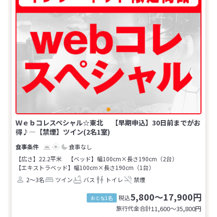
Ｗｅｂコレスペシャル☆東北 【早期申込】30日前までがお
得♪―【禁煙】ツイン(2名1室)
食事なし
【広さ】22.2平米
【ベッド】幅100cm×長さ190cm（2台）
【エキストラベッド】幅100cm×長さ190cm（1台）
2～3名
ツイン
バス
トイレ
禁煙
5,800～17,900円
税込
おとな1名
旅行代金合計
11,600〜35,800
円