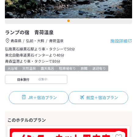
ランプの宿 青荷温泉
施設詳細
青森県
弘前・大鰐
青荷温泉
弘南黒石線黒石駅より車・タクシーで50分
東北自動車道黒石インターより40分
青森空港より車・タクシーで80分
大浴場
天然温泉
露天風呂
駐車場有り
旅館
送迎有り
収集中
日本旅行
JR＋宿泊プラン
航空＋宿泊プラン