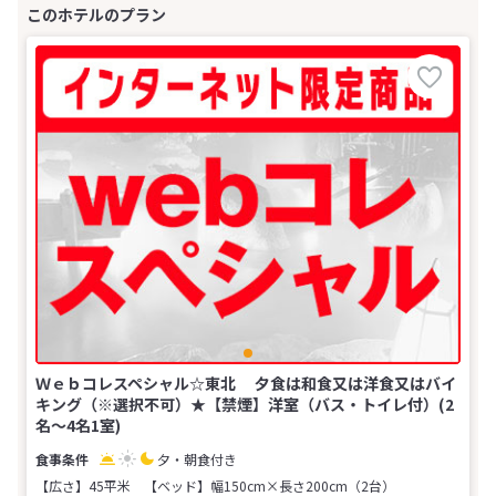
Ｗｅｂコレスペシャル☆東北 夕食は和食又は洋食又はバイ
キング（※選択不可）★【禁煙】洋室（バス・トイレ付）(2
名～4名1室)
夕・朝食付き
【広さ】45平米
【ベッド】幅150cm×長さ200cm（2台）