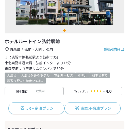
ホテルルートイン弘前駅前
施設詳細
青森県
弘前・大鰐
弘前
ＪＲ奥羽本線弘前駅より徒歩で3分
東北自動車道大鰐・弘前インターより15分
青森空港より空港リムジンバスで60分
大浴場
大浴場があるホテル
宅配サービス
ホテル
駐車場有り
最寄り駅より徒歩5分以内
4.0
収集中
日本旅行
TrustYou
JR＋宿泊プラン
航空＋宿泊プラン