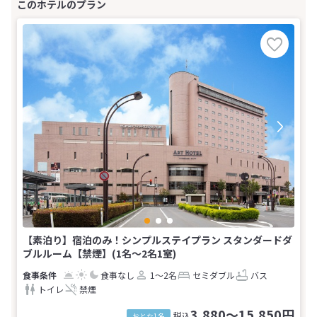
【素泊り】宿泊のみ！シンプルステイプラン スタンダードダ
ブルルーム【禁煙】(1名～2名1室)
食事なし
1～2名
セミダブル
バス
トイレ
禁煙
3,880～15,850円
税込
おとな1名