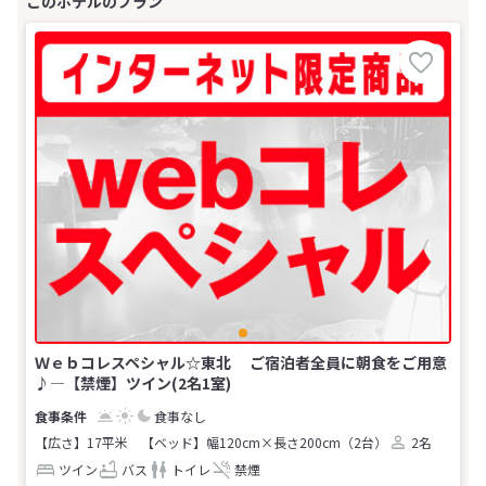
Ｗｅｂコレスペシャル☆東北 ご宿泊者全員に朝食をご用意
♪―【禁煙】ツイン(2名1室)
食事なし
【広さ】17平米
【ベッド】幅120cm×長さ200cm（2台）
2名
ツイン
バス
トイレ
禁煙