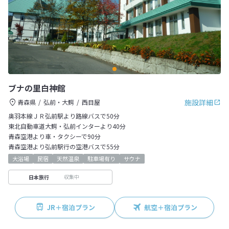
ブナの里白神館
施設詳細
青森県
弘前・大鰐
西目屋
奥羽本線ＪＲ弘前駅より路線バスで50分
東北自動車道大鰐・弘前インターより40分
青森空港より車・タクシーで90分
青森空港より弘前駅行の空港バスで55分
大浴場
民宿
天然温泉
駐車場有り
サウナ
収集中
日本旅行
JR＋宿泊プラン
航空＋宿泊プラン