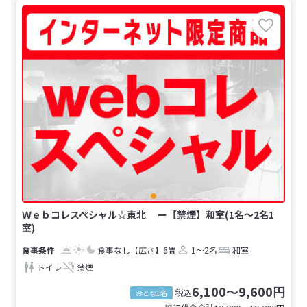
Ｗｅｂコレスペシャル☆東北 ー【禁煙】和室(1名～2名1
室)
食事なし
【広さ】6畳
1～2名
和室
トイレ
禁煙
6,100～9,600円
税込
おとな1名