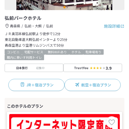
弘前パークホテル
施設詳細
青森県
弘前・大鰐
弘前
ＪＲ奥羽本線弘前駅より徒歩で12分
東北自動車道大鰐弘前インターより25分
青森空港より空港リムジンバスで50分
コンビニ
宅配サービス
無料WiFiあり
ホテル
駐車場有り
館内に車いす利用トイレ
3.9
収集中
日本旅行
TrustYou
JR＋宿泊プラン
航空＋宿泊プラン