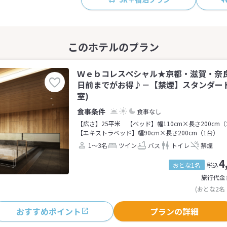
Ｗｅｂコレスペシャル★京都・滋賀・奈
日前までがお得♪－【禁煙】スタンダード
室)
食事なし
【広さ】25平米
【ベッド】幅110cm×長さ200cm（
【エキストラベッド】幅90cm×長さ200cm（1台）
1～3名
ツイン
バス
トイレ
禁煙
4
おとな1名
税込
旅行代金
(おとな2名
おすすめポイント
プランの詳細