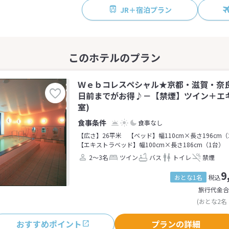
JR＋宿泊プラン
Ｗｅｂコレスペシャル★京都・滋賀・奈
日前までがお得♪－【禁煙】ツイン＋エキ
室)
食事なし
【広さ】26平米
【ベッド】幅110cm×長さ196cm（
【エキストラベッド】幅100cm×長さ186cm（1台）
2～3名
ツイン
バス
トイレ
禁煙
9
おとな1名
税込
旅行代金合
(おとな2名
おすすめポイント
プランの詳細