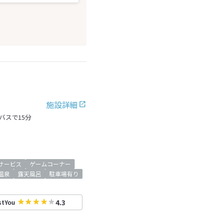
施設詳細
バスで15分
サービス
ゲームコーナー
温泉
露天風呂
駐車場有り
4.3
stYou