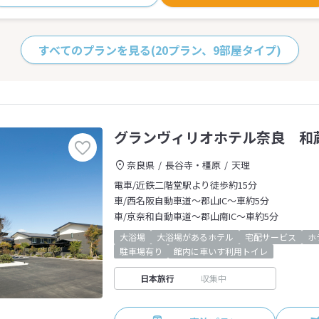
すべてのプランを見る
(20プラン、9部屋タイプ)
グランヴィリオホテル奈良 和
奈良県
長谷寺・橿原
天理
電車/近鉄二階堂駅より徒歩約15分
車/西名阪自動車道～郡山IC～車約5分
車/京奈和自動車道～郡山南IC～車約5分
大浴場
大浴場があるホテル
宅配サービス
ホ
駐車場有り
館内に車いす利用トイレ
日本旅行
収集中