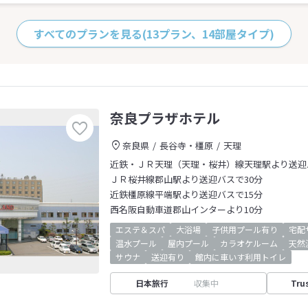
すべてのプランを見る
(13プラン、14部屋タイプ)
奈良プラザホテル
奈良県
長谷寺・橿原
天理
近鉄・ＪＲ天理（天理・桜井）線天理駅より送迎
ＪＲ桜井線郡山駅より送迎バスで30分
近鉄橿原線平端駅より送迎バスで15分
西名阪自動車道郡山インターより10分
エステ＆スパ
大浴場
子供用プール有り
宅配
温水プール
屋内プール
カラオケルーム
天然
サウナ
送迎有り
館内に車いす利用トイレ
日本旅行
収集中
Tru