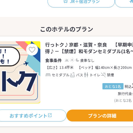
JR＋宿泊プラン
行っトク♪京都・滋賀・奈良 【早期申
得♪－【禁煙】和モダンセミダブル(1名～
食事なし
【広さ】13.4平米
【ベッド】幅140cm×長さ200cm
セミダブル
バス
トイレ
禁煙
おとな1名
税込
旅行代金
(おとな2名
おすすめポイント
プランの詳細