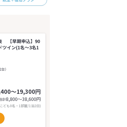
良 【早期申込】90
ツイン(1名～3名1
2台）
,400～19,300円
8,800〜38,600
円
合計
 こども0名・1部屋/1泊2日)