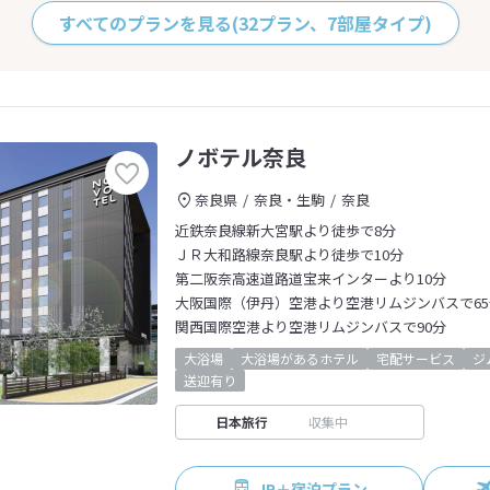
すべてのプランを見る
(32プラン、7部屋タイプ)
ノボテル奈良
奈良県
奈良・生駒
奈良
近鉄奈良線新大宮駅より徒歩で8分
ＪＲ大和路線奈良駅より徒歩で10分
第二阪奈高速道路道宝来インターより10分
大阪国際（伊丹）空港より空港リムジンバスで65
関西国際空港より空港リムジンバスで90分
大浴場
大浴場があるホテル
宅配サービス
ジ
送迎有り
日本旅行
収集中
JR＋宿泊プラン