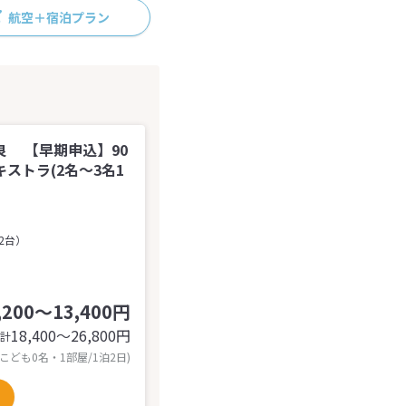
航空＋宿泊プラン
良 【早期申込】90
ストラ(2名～3名1
2台）
,200～13,400円
18,400〜26,800
円
計
 こども0名・1部屋/1泊2日)