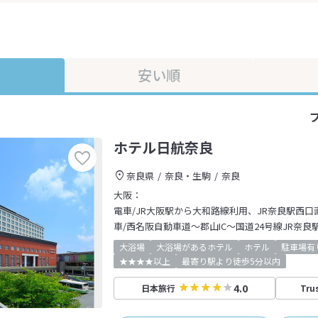
安い順
ホテル日航奈良
奈良県
奈良・生駒
奈良
大阪：
電車/JR大阪駅から大和路線利用、JR奈良駅西口
車/西名阪自動車道～郡山IC～国道24号線JR奈良
大浴場
大浴場があるホテル
ホテル
駐車場有
★★★★以上
最寄り駅より徒歩5分以内
4.0
日本旅行
Tru