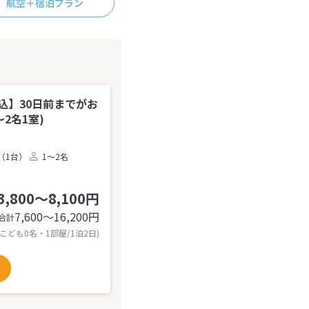
航空＋宿泊プラン
込】30日前までがお
2名1室)
（1台）
1～2名
3,800～8,100円
7,600〜16,200
円
合計
 こども0名・1部屋/1泊2日)