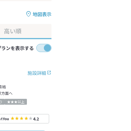
地図表示
高い順
プランを表示する
施設詳細
直結
駅方面へ
り
★★★以上
4.2
stYou