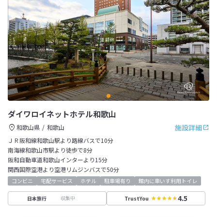
ダイワロイネットホテル和歌山
施設詳細
和歌山県
和歌山
ＪＲ阪和線和歌山駅より路線バスで10分
南海線和歌山市駅より徒歩で8分
阪和自動車道和歌山インターより15分
関西国際空港より空港リムジンバスで50分
コンビニ
宅配サービス
ホテル
駐車場有り
館内に車いす利用トイレ
4.5
収集中
日本旅行
TrustYou