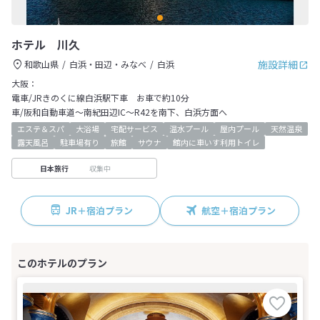
ホテル 川久
施設詳細
和歌山県
白浜・田辺・みなべ
白浜
大阪：
電車/JRきのくに線白浜駅下車 お車で約10分
車/阪和自動車道～南紀田辺IC～R42を南下、白浜方面へ
エステ＆スパ
大浴場
宅配サービス
温水プール
屋内プール
天然温泉
露天風呂
駐車場有り
旅館
サウナ
館内に車いす利用トイレ
収集中
日本旅行
JR＋宿泊プラン
航空＋宿泊プラン