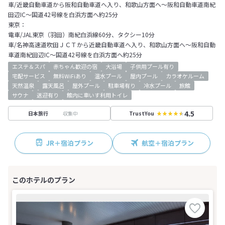
車/近畿自動車道から阪和自動車道へ入り、和歌山方面へ～阪和自動車道南紀
田辺IC～国道42号線を白浜方面へ約25分
東京：
電車/JAL東京（羽田）南紀白浜線60分、タクシー10分
車/名神高速道吹田ＪＣＴから近畿自動車道へ入り、和歌山方面へ～阪和自動
車道南紀田辺IC～国道42号線を白浜方面へ約25分
エステ＆スパ
赤ちゃん歓迎の宿
大浴場
子供用プール有り
宅配サービス
無料WiFiあり
温水プール
屋内プール
カラオケルーム
天然温泉
露天風呂
屋外プール
駐車場有り
冷水プール
旅館
サウナ
送迎有り
館内に車いす利用トイレ
4.5
収集中
日本旅行
TrustYou
JR＋宿泊プラン
航空＋宿泊プラン