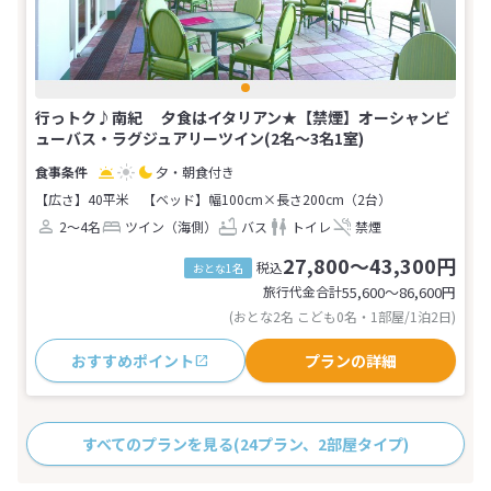
行っトク♪南紀 夕食はイタリアン★【禁煙】オーシャンビ
ューバス・ラグジュアリーツイン(2名～3名1室)
夕・朝食付き
【広さ】40平米
【ベッド】幅100cm×長さ200cm（2台）
2～4名
ツイン（海側）
バス
トイレ
禁煙
27,800～43,300円
税込
おとな1名
旅行代金合計
55,600〜86,600
円
(おとな2名 こども0名・1部屋/1泊2日)
おすすめポイント
プランの詳細
すべてのプランを見る
(24プラン、2部屋タイプ)