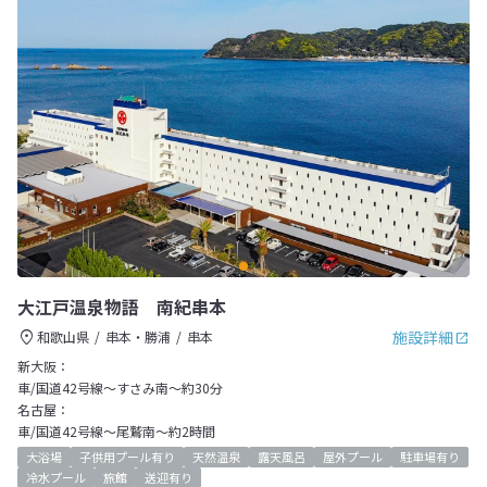
大江戸温泉物語 南紀串本
施設詳細
和歌山県
串本・勝浦
串本
新大阪：
車/国道42号線～すさみ南～約30分
名古屋：
車/国道42号線～尾鷲南～約2時間
大浴場
子供用プール有り
天然温泉
露天風呂
屋外プール
駐車場有り
冷水プール
旅館
送迎有り