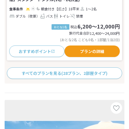
朝食付き
【広さ】18平米
1～2名
ダブル（夜景）
バス
トイレ
禁煙
6,200～12,000円
税込
おとな1名
旅行代金合計
12,400〜24,000
円
(おとな2名 こども0名・1部屋/1泊2日)
おすすめポイント
プランの詳細
すべてのプランを見る
(28プラン、2部屋タイプ)