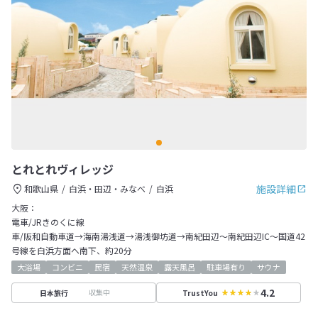
とれとれヴィレッジ
施設詳細
和歌山県
白浜・田辺・みなべ
白浜
大阪：
電車/JRきのくに線
車/阪和自動車道→海南湯浅道→湯浅御坊道→南紀田辺～南紀田辺IC～国道42
号線を白浜方面へ南下、約20分
大浴場
コンビニ
民宿
天然温泉
露天風呂
駐車場有り
サウナ
4.2
収集中
日本旅行
TrustYou