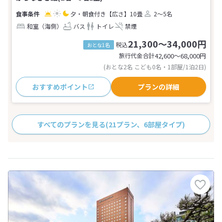
夕・朝食付き
【広さ】10畳
2～5名
和室（海側）
バス
トイレ
禁煙
21,300～34,000円
税込
おとな1名
旅行代金合計
42,600〜68,000
円
(おとな2名 こども0名・1部屋/1泊2日)
おすすめポイント
プランの詳細
すべてのプランを見る
(21プラン、6部屋タイプ)