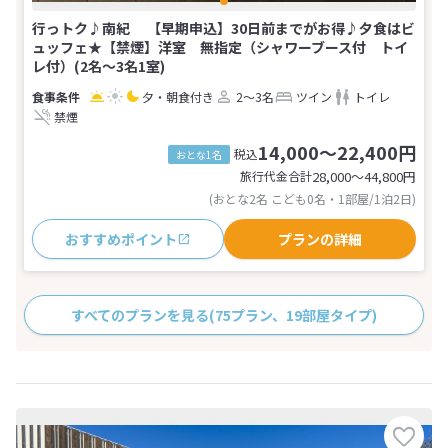
行っトク♪南紀 【早期申込】30日前までがお得♪夕食はビ
ュッフェ★【禁煙】洋室 無指定（シャワーブース付 トイ
レ付）(2名～3名1室)
夕・朝食付き
2～3名
ツイン
トイレ
禁煙
14,000～22,400円
税込
おとな1名
旅行代金合計
28,000〜44,800
円
(おとな2名 こども0名・1部屋/1泊2日)
おすすめポイント
プランの詳細
すべてのプランを見る
(75プラン、19部屋タイプ)