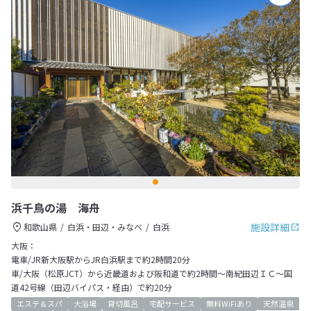
浜千鳥の湯 海舟
施設詳細
和歌山県
白浜・田辺・みなべ
白浜
大阪：
電車/JR新大阪駅からJR白浜駅まで約2時間20分
車/大阪（松原JCT）から近畿道および阪和道で約2時間～南紀田辺ＩＣ～国
道42号線（田辺バイパス・経由）で約20分
エステ＆スパ
大浴場
貸切風呂
宅配サービス
無料WiFiあり
天然温泉