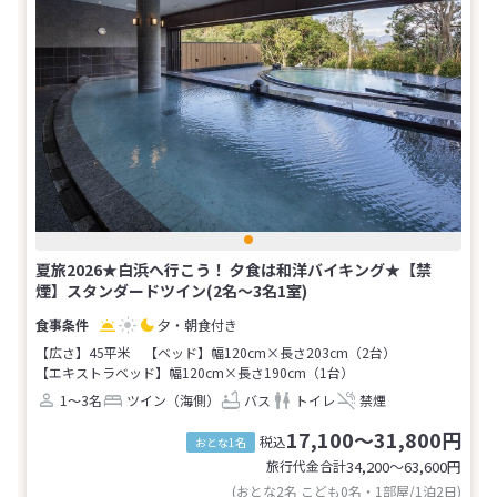
夏旅2026★白浜へ行こう！ 夕食は和洋バイキング★【禁
煙】スタンダードツイン(2名～3名1室)
夕・朝食付き
【広さ】45平米
【ベッド】幅120cm×長さ203cm（2台）
【エキストラベッド】幅120cm×長さ190cm（1台）
1～3名
ツイン（海側）
バス
トイレ
禁煙
17,100～31,800円
税込
おとな1名
旅行代金合計
34,200〜63,600
円
(おとな2名 こども0名・1部屋/1泊2日)