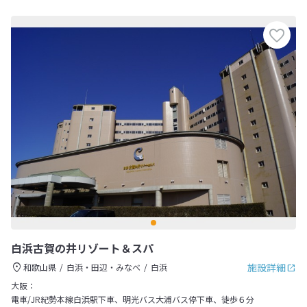
白浜古賀の井リゾート＆スパ
施設詳細
和歌山県
白浜・田辺・みなべ
白浜
大阪：
電車/JR紀勢本線白浜駅下車、明光バス大浦バス停下車、徒歩６分