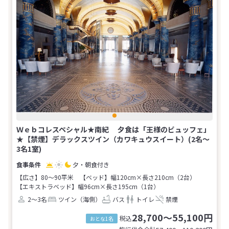
Ｗｅｂコレスペシャル★南紀 夕食は「王様のビュッフェ」
★【禁煙】デラックスツイン（カワキュウスイート）(2名～
3名1室)
夕・朝食付き
【広さ】80～90平米
【ベッド】幅120cm×長さ210cm（2台）
【エキストラベッド】幅96cm×長さ195cm（1台）
2～3名
ツイン（海側）
バス
トイレ
禁煙
28,700～55,100円
税込
おとな1名