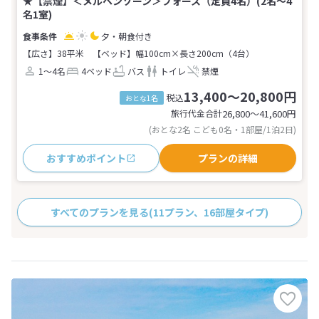
★【禁煙】＜メルヘンゾーン＞フォース（定員4名）(2名～4
名1室)
夕・朝食付き
【広さ】38平米
【ベッド】幅100cm×長さ200cm（4台）
1～4名
4ベッド
バス
トイレ
禁煙
13,400～20,800円
税込
おとな1名
旅行代金合計
26,800〜41,600
円
(おとな2名 こども0名・1部屋/1泊2日)
おすすめポイント
プランの詳細
すべてのプランを見る
(11プラン、16部屋タイプ)