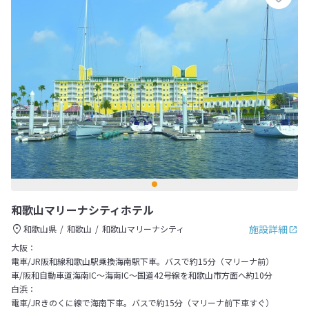
和歌山マリーナシティホテル
施設詳細
和歌山県
和歌山
和歌山マリーナシティ
大阪：
電車/JR阪和線和歌山駅乗換海南駅下車。バスで約15分（マリーナ前）
車/阪和自動車道海南IC～海南IC～国道42号線を和歌山市方面へ約10分
白浜：
電車/JRきのくに線で海南下車。バスで約15分（マリーナ前下車すぐ）