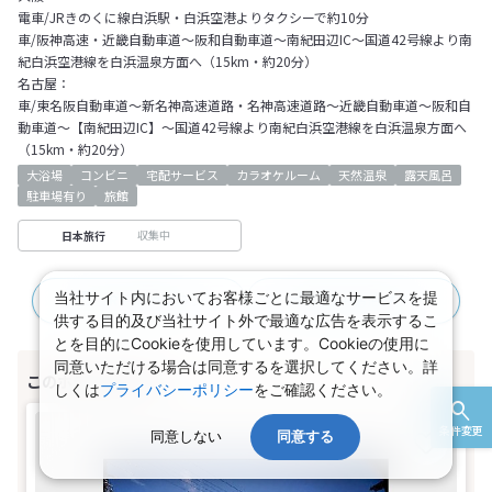
電車/JRきのくに線白浜駅・白浜空港よりタクシーで約10分
車/阪神高速・近畿自動車道～阪和自動車道～南紀田辺IC～国道42号線より南
紀白浜空港線を白浜温泉方面へ（15km・約20分）
名古屋：
車/東名阪自動車道～新名神高速道路・名神高速道路～近畿自動車道～阪和自
動車道～【南紀田辺IC】～国道42号線より南紀白浜空港線を白浜温泉方面へ
（15km・約20分）
大浴場
コンビニ
宅配サービス
カラオケルーム
天然温泉
露天風呂
駐車場有り
旅館
収集中
日本旅行
当社サイト内においてお客様ごとに最適なサービスを提
JR＋宿泊プラン
航空＋宿泊プラン
供する目的及び当社サイト外で最適な広告を表示するこ
とを目的にCookieを使用しています。Cookieの使用に
同意いただける場合は同意するを選択してください。詳
しくは
プライバシーポリシー
をご確認ください。
条件変更
同意しない
同意する