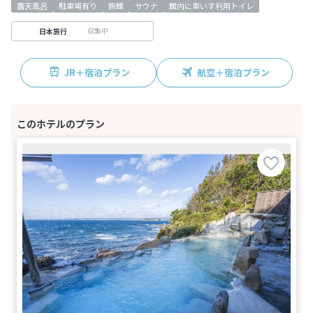
露天風呂
駐車場有り
旅館
サウナ
館内に車いす利用トイレ
収集中
日本旅行
JR＋宿泊プラン
航空＋宿泊プラン