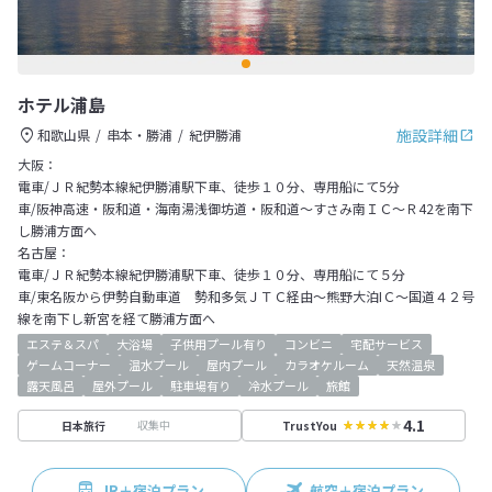
ホテル浦島
施設詳細
和歌山県
串本・勝浦
紀伊勝浦
大阪：
電車/ＪＲ紀勢本線紀伊勝浦駅下車、徒歩１０分、専用船にて5分
車/阪神高速・阪和道・海南湯浅御坊道・阪和道～すさみ南ＩＣ～Ｒ42を南下
し勝浦方面へ
名古屋：
電車/ＪＲ紀勢本線紀伊勝浦駅下車、徒歩１０分、専用船にて５分
車/東名阪から伊勢自動車道 勢和多気ＪＴＣ経由～熊野大泊IＣ～国道４２号
線を南下し新宮を経て勝浦方面へ
エステ＆スパ
大浴場
子供用プール有り
コンビニ
宅配サービス
ゲームコーナー
温水プール
屋内プール
カラオケルーム
天然温泉
露天風呂
屋外プール
駐車場有り
冷水プール
旅館
4.1
収集中
日本旅行
TrustYou
JR＋宿泊プラン
航空＋宿泊プラン