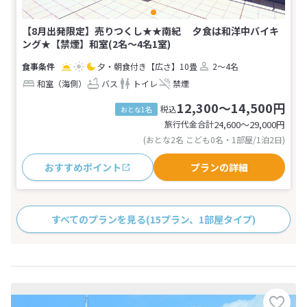
【8月出発限定】売りつくし★★南紀 夕食は和洋中バイキ
ング★【禁煙】和室(2名～4名1室)
夕・朝食付き
【広さ】10畳
2～4名
和室（海側）
バス
トイレ
禁煙
12,300～14,500円
税込
おとな1名
旅行代金合計
24,600〜29,000
円
(おとな2名 こども0名・1部屋/1泊2日)
おすすめポイント
プランの詳細
すべてのプランを見る
(15プラン、1部屋タイプ)