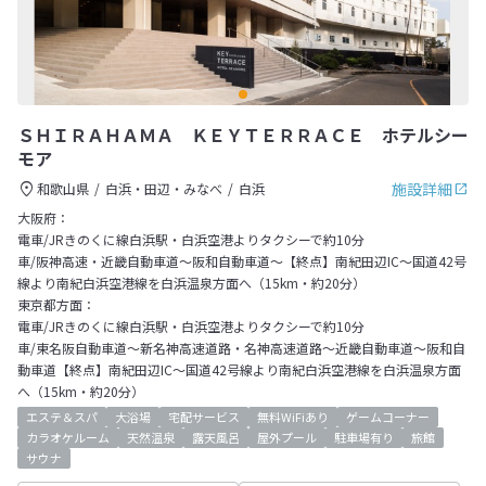
ＳＨＩＲＡＨＡＭＡ ＫＥＹＴＥＲＲＡＣＥ ホテルシー
モア
施設詳細
和歌山県
白浜・田辺・みなべ
白浜
大阪府：
電車/JRきのくに線白浜駅・白浜空港よりタクシーで約10分
車/阪神高速・近畿自動車道～阪和自動車道～【終点】南紀田辺IC～国道42号
線より南紀白浜空港線を白浜温泉方面へ（15km・約20分）
東京都方面：
電車/JRきのくに線白浜駅・白浜空港よりタクシーで約10分
車/東名阪自動車道～新名神高速道路・名神高速道路～近畿自動車道～阪和自
動車道【終点】南紀田辺IC～国道42号線より南紀白浜空港線を白浜温泉方面
へ（15km・約20分）
エステ＆スパ
大浴場
宅配サービス
無料WiFiあり
ゲームコーナー
カラオケルーム
天然温泉
露天風呂
屋外プール
駐車場有り
旅館
サウナ