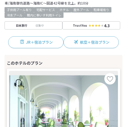
車/海南御坊道路～海南IC～国道42号線を北上。約10分
子供用プール有り
宅配サービス
ホテル
屋外プール
駐車場有り
冷水プール
館内に車いす利用トイレ
4.3
収集中
日本旅行
TrustYou
JR＋宿泊プラン
航空＋宿泊プラン