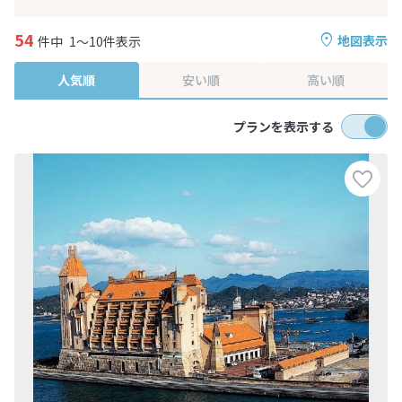
54
地図表示
件中
1～10件表示
人気順
安い順
高い順
プランを表示する