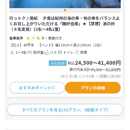
行っトク♪南紀 夕食は紀州の海の幸・旬の幸をバランスよ
くお召し上がりいただける「趣好会席」★【禁煙】波の抄
（４名定員）(2名～4名1室)
夕・朝食付き
【広さ】40平米
【ベッド】幅110cm×長さ200cm（2台）
2～4名
和洋室
バス
トイレ
禁煙
24,500～41,400円
税込
おとな1名
旅行代金合計
49,000〜82,800
円
(おとな2名 こども0名・1部屋/1泊2日)
おすすめポイント
プランの詳細
すべてのプランを見る
(32プラン、9部屋タイプ)