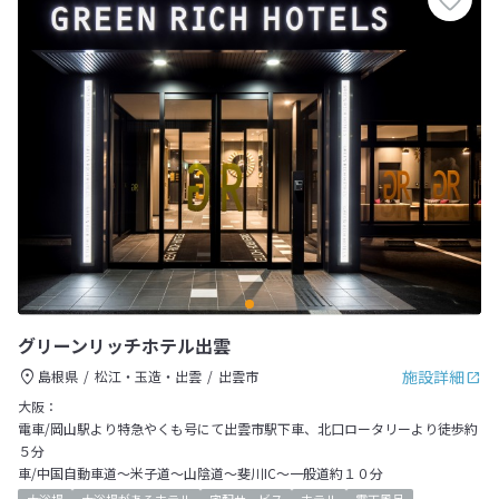
グリーンリッチホテル出雲
施設詳細
島根県
松江・玉造・出雲
出雲市
大阪：
電車/岡山駅より特急やくも号にて出雲市駅下車、北口ロータリーより徒歩約
５分
車/中国自動車道～米子道～山陰道～斐川IC～一般道約１０分