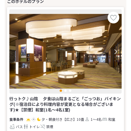
行っトク♪山陰 夕食は山陰まるごと「ごっつお」バイキン
グ(※宿泊日により料理内容が変更となる場合がございま
す)★【禁煙】和室(1名～4名1室)
夕・朝食付き
【広さ】10畳
1～4名
和室
バス
トイレ
禁煙