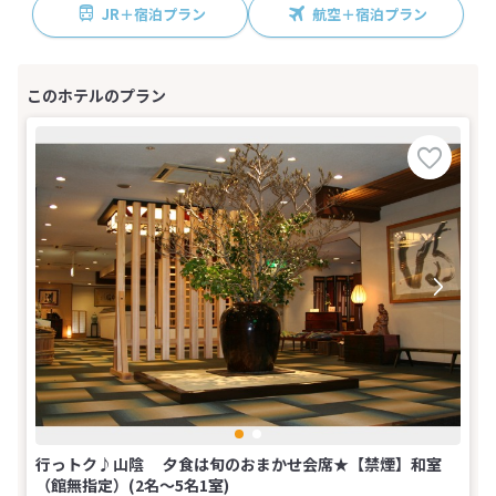
JR＋宿泊プラン
航空＋宿泊プラン
行っトク♪山陰 夕食は旬のおまかせ会席★【禁煙】和室
（館無指定）(2名～5名1室)