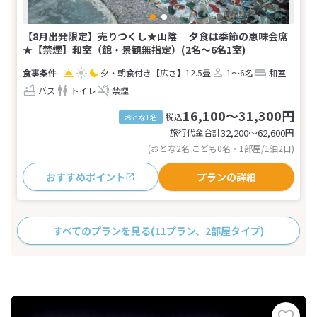
【8月出発限定】売りつくし★山陰 夕食は季節の恵味会席
★【禁煙】和室（館・景観無指定）(2名～6名1室)
夕・朝食付き
【広さ】12.5畳
1～6名
和室
バス
トイレ
禁煙
16,100～31,300円
税込
おとな1名
旅行代金合計
32,200〜62,600
円
(おとな2名 こども0名・1部屋/1泊2日)
おすすめポイント
プランの詳細
すべてのプランを見る
(11プラン、2部屋タイプ)