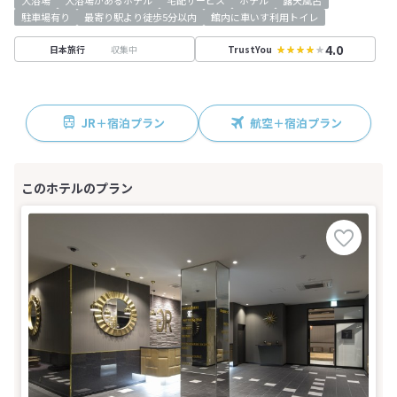
大浴場
大浴場があるホテル
宅配サービス
ホテル
露天風呂
駐車場有り
最寄り駅より徒歩5分以内
館内に車いす利用トイレ
4.0
収集中
日本旅行
TrustYou
JR＋宿泊プラン
航空＋宿泊プラン