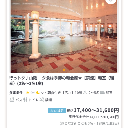
行っトク♪山陰 夕食は季節の和会席★【禁煙】和室（瑞
光）(2名～3名1室)
夕・朝食付き
【広さ】10畳
2～5名
和室
バス
トイレ
禁煙
17,400～31,600円
税込
おとな1名
旅行代金合計
34,800〜63,200
円
(おとな2名 こども0名・1部屋/1泊2日)