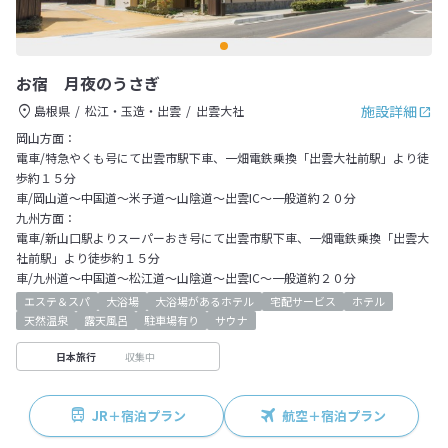
お宿 月夜のうさぎ
施設詳細
島根県
松江・玉造・出雲
出雲大社
岡山方面：
電車/特急やくも号にて出雲市駅下車、一畑電鉄乗換「出雲大社前駅」より徒
歩約１５分
車/岡山道～中国道～米子道～山陰道～出雲IC～一般道約２０分
九州方面：
電車/新山口駅よりスーパーおき号にて出雲市駅下車、一畑電鉄乗換「出雲大
社前駅」より徒歩約１５分
車/九州道～中国道～松江道～山陰道～出雲IC～一般道約２０分
エステ＆スパ
大浴場
大浴場があるホテル
宅配サービス
ホテル
天然温泉
露天風呂
駐車場有り
サウナ
収集中
日本旅行
JR＋宿泊プラン
航空＋宿泊プラン