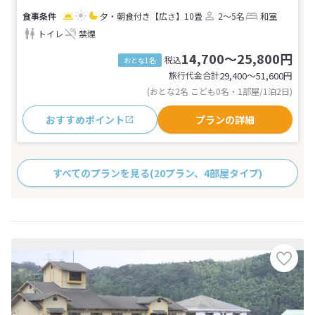
夕・朝食付き
【広さ】10畳
2～5名
和室
トイレ
禁煙
14,700～25,800円
税込
おとな1名
旅行代金合計
29,400〜51,600
円
(おとな2名 こども0名・1部屋/1泊2日)
おすすめポイント
プランの詳細
すべてのプランを見る
(20プラン、4部屋タイプ)