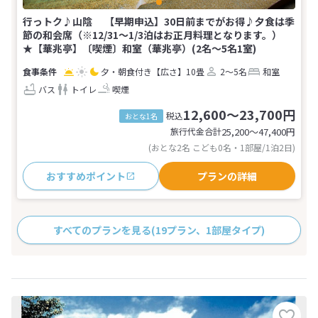
行っトク♪山陰 【早期申込】30日前までがお得♪夕食は季
節の和会席（※12/31～1/3泊はお正月料理となります。）
★【華兆亭】〔喫煙〕和室（華兆亭）(2名～5名1室)
夕・朝食付き
【広さ】10畳
2～5名
和室
バス
トイレ
喫煙
12,600～23,700円
税込
おとな1名
旅行代金合計
25,200〜47,400
円
(おとな2名 こども0名・1部屋/1泊2日)
おすすめポイント
プランの詳細
すべてのプランを見る
(19プラン、1部屋タイプ)