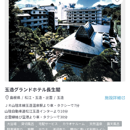
玉造グランドホテル長生閣
施設詳細
島根県
松江・玉造・出雲
玉造
ＪＲ山陰本線玉造温泉駅より車・タクシーで7分
山陰自動車道松江玉造インターより10分
出雲縁結び空港より車・タクシーで30分
大浴場
貸切風呂
宅配サービス
カラオケルーム
天然温泉
露天風呂
駐車場有り
旅館
サウナ
送迎有り
館内に車いす利用トイレ