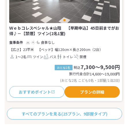
Ｗｅｂコレスペシャル★山陰 【早期申込】45日前までがお
得♪－【禁煙】ツイン(2名1室)
食事なし
【広さ】23平米
【ベッド】幅120cm×長さ200cm（2台）
1～2名
ツイン
バス
トイレ
禁煙
7,300～9,500円
税込
おとな1名
旅行代金合計
14,600〜19,000
円
(おとな2名 こども0名・1部屋/1泊2日)
おすすめポイント
プランの詳細
すべてのプランを見る
(25プラン、9部屋タイプ)