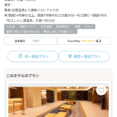
東京：
電車/出雲空港より連絡バスにて４０分
車/国道54号線を北上。国道9号線を松江方面30分～松江西IC～国道9号を
「松江しんじ湖温泉」方面へ約10分
大浴場
宅配サービス
天然温泉
駐車場有り
旅館
サウナ
最寄り駅より徒歩5分以内
館内に車いす利用トイレ
4.3
収集中
日本旅行
TrustYou
JR＋宿泊プラン
航空＋宿泊プラン