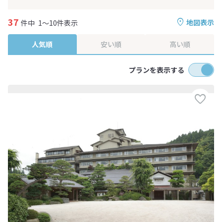
37
地図表示
件中
1～10件表示
人気順
安い順
高い順
プランを表示する