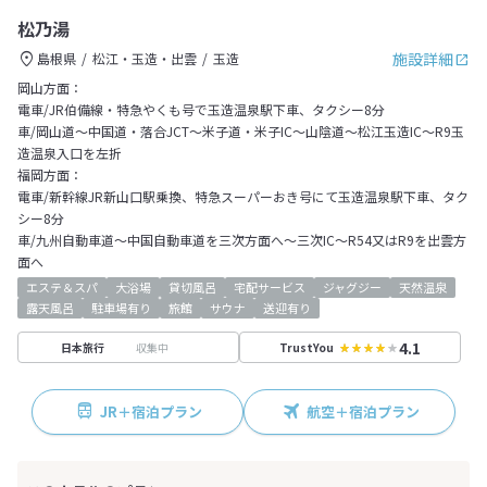
松乃湯
施設詳細
島根県
松江・玉造・出雲
玉造
岡山方面：
電車/JR伯備線・特急やくも号で玉造温泉駅下車、タクシー8分
車/岡山道～中国道・落合JCT～米子道・米子IC～山陰道～松江玉造IC～R9玉
造温泉入口を左折
福岡方面：
電車/新幹線JR新山口駅乗換、特急スーパーおき号にて玉造温泉駅下車、タク
シー8分
車/九州自動車道～中国自動車道を三次方面へ～三次IC～R54又はR9を出雲方
面へ
エステ＆スパ
大浴場
貸切風呂
宅配サービス
ジャグジー
天然温泉
露天風呂
駐車場有り
旅館
サウナ
送迎有り
4.1
収集中
日本旅行
TrustYou
JR＋宿泊プラン
航空＋宿泊プラン