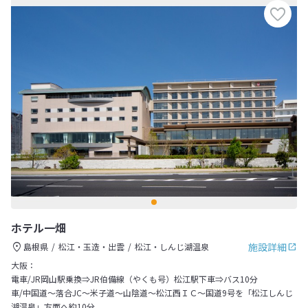
ホテル一畑
施設詳細
島根県
松江・玉造・出雲
松江・しんじ湖温泉
大阪：
電車/JR岡山駅乗換⇒JR伯備線（やくも号）松江駅下車⇒バス10分
車/中国道～落合JC～米子道～山陰道～松江西ＩＣ～国道9号を「松江しんじ
湖温泉」方面へ約10分