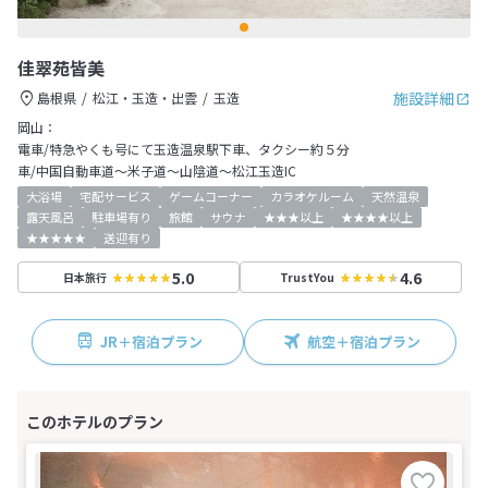
佳翠苑皆美
施設詳細
島根県
松江・玉造・出雲
玉造
岡山：
電車/特急やくも号にて玉造温泉駅下車、タクシー約５分
車/中国自動車道～米子道～山陰道～松江玉造IC
大浴場
宅配サービス
ゲームコーナー
カラオケルーム
天然温泉
露天風呂
駐車場有り
旅館
サウナ
★★★以上
★★★★以上
★★★★★
送迎有り
5.0
4.6
日本旅行
TrustYou
JR＋宿泊プラン
航空＋宿泊プラン