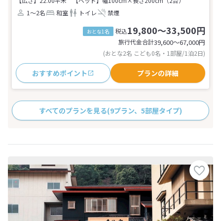
【広さ】22.00平米
【ベッド】幅100cm×長さ200cm（2台）
1～2名
和室
トイレ
禁煙
19,800～33,500円
税込
おとな1名
旅行代金合計
39,600〜67,000
円
(おとな2名 こども0名・1部屋/1泊2日)
おすすめポイント
プランの詳細
すべてのプランを見る
(9プラン、5部屋タイプ)