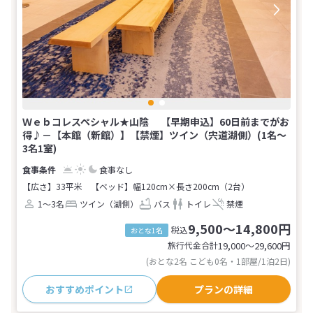
Ｗｅｂコレスペシャル★山陰 【早期申込】60日前までがお
得♪－【本館（新館）】【禁煙】ツイン（宍道湖側）(1名～
3名1室)
食事なし
【広さ】33平米
【ベッド】幅120cm×長さ200cm（2台）
1～3名
ツイン（湖側）
バス
トイレ
禁煙
9,500～14,800円
税込
おとな1名
旅行代金合計
19,000〜29,600
円
(おとな2名 こども0名・1部屋/1泊2日)
おすすめポイント
プランの詳細