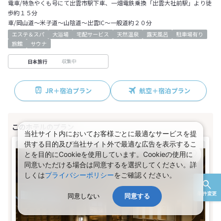
電車/特急やくも号にて出雲市駅下車、一畑電鉄乗換「出雲大社前駅」より徒
歩約１５分
車/岡山道～米子道～山陰道～出雲IC～一般道約２０分
エステ＆スパ
大浴場
宅配サービス
天然温泉
露天風呂
駐車場有り
旅館
サウナ
収集中
日本旅行
JR＋宿泊プラン
航空＋宿泊プラン
当社サイト内においてお客様ごとに最適なサービスを提
供する目的及び当社サイト外で最適な広告を表示するこ
とを目的にCookieを使用しています。Cookieの使用に
同意いただける場合は同意するを選択してください。詳
しくは
プライバシーポリシー
をご確認ください。
条件変更
同意しない
同意する