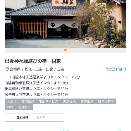
出雲神々縁結びの宿 紺家
施設詳細
島根県
松江・玉造・出雲
玉造
ＪＲ山陰本線玉造温泉駅より車・タクシーで7分
山陰自動車道松江玉造インターより10分
出雲縁結び空港より車・タクシーで30分
米子鬼太郎空港より車・タクシーで60分
大浴場
貸切風呂
宅配サービス
天然温泉
露天風呂
駐車場有り
旅館
送迎有り
収集中
日本旅行