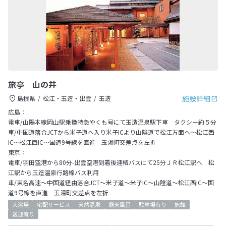
旅亭 山の井
施設詳細
島根県
松江・玉造・出雲
玉造
広島：
電車/山陽本線岡山駅乗換特急やくも号にて玉造温泉駅下車 タクシー約５分
車/中国道落合JCTから米子道へ入り米子ICより山陰道で松江方面へ～松江西
IC～松江西IC～国道9号線を直進 玉湯町交差点を左折
東京：
電車/羽田空港から80分-出雲空港到着後連絡バスにて25分ＪＲ松江駅へ 松
江駅から玉造温泉行路線バス利用
車/東名高速～中国道経由落合JCT～米子道～米子IC～山陰道～松江西IC～国
道9号線を直進 玉湯町交差点を左折
大浴場
宅配サービス
天然温泉
露天風呂
駐車場有り
旅館
送迎有り