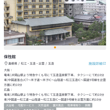
保性館
施設詳細
島根県
松江・玉造・出雲
玉造
大阪：
電車/JR岡山駅より特急やくも号にて玉造温泉駅下車、 タクシーにて約10分
車/中国道落合JCT～米子道～米子IC～山陰道～松江玉造IC～国道9号線を出雲
方面に約10分
広島：
電車/JR岡山駅より特急やくも号にて玉造温泉駅下車、 タクシーにて約10分
車/中国道～松江道～山陰道～松江玉造IC～国道9号線を出雲方面に約10分
大浴場
宅配サービス
天然温泉
露天風呂
駐車場有り
旅館
★★★以上
★★★★以上
送迎有り