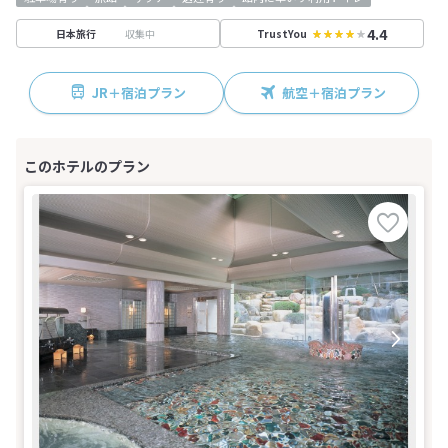
4.4
収集中
日本旅行
TrustYou
JR＋宿泊プラン
航空＋宿泊プラン