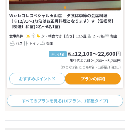
Ｗｅｂコレスペシャル★山陰 夕食は季節の会席料理
（※12/31～1/3泊はお正月料理となります）★【佳松閣】
〔喫煙〕和室(2名～6名1室)
夕・朝食付き
【広さ】12.5畳
2～6名
和室
バス
トイレ
喫煙
12,100～22,600円
税込
おとな1名
旅行代金合計
24,200〜45,200
円
(おとな2名 こども0名・1部屋/1泊2日)
おすすめポイント
プランの詳細
すべてのプランを見る
(10プラン、1部屋タイプ)