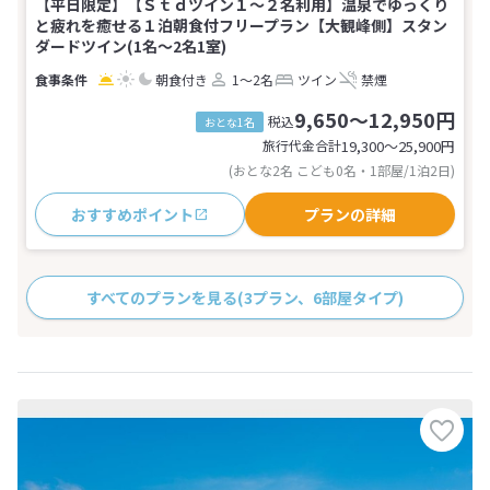
【平日限定】【Ｓｔｄツイン１～２名利用】温泉でゆっくり
と疲れを癒せる１泊朝食付フリープラン【大観峰側】スタン
ダードツイン(1名～2名1室)
朝食付き
1～2名
ツイン
禁煙
9,650～12,950円
税込
おとな1名
旅行代金合計
19,300〜25,900
円
(おとな2名 こども0名・1部屋/1泊2日)
おすすめポイント
プランの詳細
すべてのプランを見る
(3プラン、6部屋タイプ)