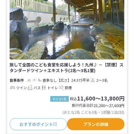
旅して全国のこども食堂を応援しよう！九州♪ －【禁煙】ス
タンダードツイン＋エキストラ(2名～3名1室)
食事なし
【広さ】24.375平米
2～3名
ツイン
バス
トイレ
禁煙
11,600～13,800円
税込
おとな1名
旅行代金合計
23,200〜27,600
円
(おとな2名 こども0名・1部屋/1泊2日)
おすすめポイント
プランの詳細