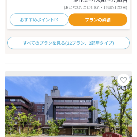
旅行代金合計
26,600〜37,600
円
(おとな2名 こども0名・1部屋/1泊2日)
おすすめポイント
プランの詳細
すべてのプランを見る
(22プラン、2部屋タイプ)