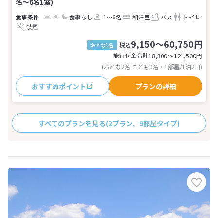
名～6名1室)
食事なし
1～6名
和洋室
バス
トイレ
禁煙
9,150～60,750円
税込
おとな1名
旅行代金合計
18,300〜121,500
円
(おとな2名 こども0名・1部屋/1泊2日)
おすすめポイント
プランの詳細
すべてのプランを見る
(2プラン、9部屋タイプ)