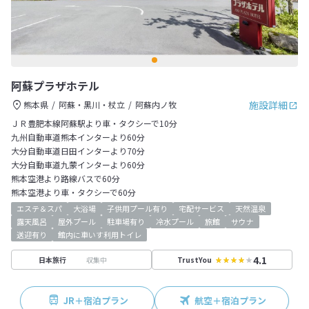
阿蘇プラザホテル
施設詳細
熊本県
阿蘇・黒川・杖立
阿蘇内ノ牧
ＪＲ豊肥本線阿蘇駅より車・タクシーで10分
九州自動車道熊本インターより60分
大分自動車道日田インターより70分
大分自動車道九蒙インターより60分
熊本空港より路線バスで60分
熊本空港より車・タクシーで60分
エステ＆スパ
大浴場
子供用プール有り
宅配サービス
天然温泉
露天風呂
屋外プール
駐車場有り
冷水プール
旅館
サウナ
送迎有り
館内に車いす利用トイレ
4.1
収集中
日本旅行
TrustYou
JR＋宿泊プラン
航空＋宿泊プラン