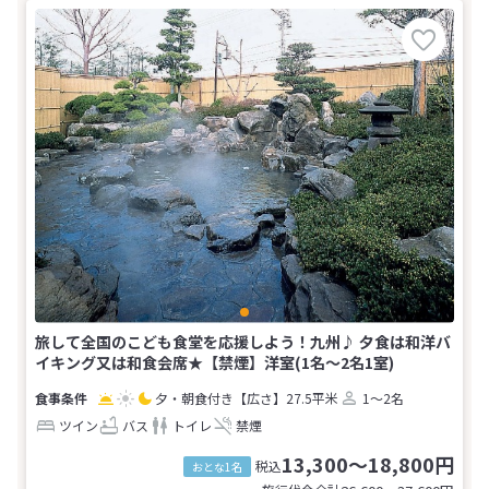
旅して全国のこども食堂を応援しよう！九州♪ 夕食は和洋バ
イキング又は和食会席★【禁煙】洋室(1名～2名1室)
夕・朝食付き
【広さ】27.5平米
1～2名
ツイン
バス
トイレ
禁煙
13,300～18,800円
税込
おとな1名