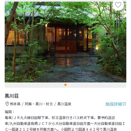
黒川荘
施設詳細
熊本県
阿蘇・黒川・杖立
黒川温泉
福岡：
電車/ＪＲ九大線日田駅下車、杖立温泉行きバス終点下車。要予約送迎
車/九州自動車道鳥栖ＪＣＴから大分自動車道日田方面～大分自動車道日田Ｉ
Ｃ～国道２１２号線を阿蘇方面へ。小国町より国道４４２号で黒川温泉