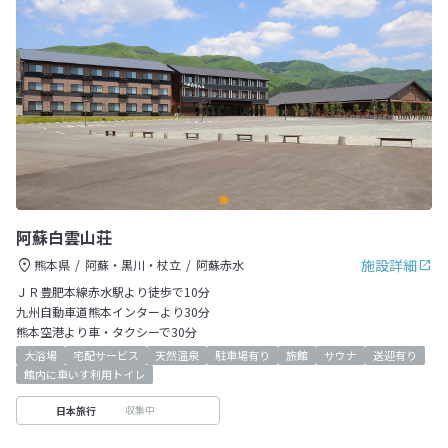
阿蘇白雲山荘
施設詳細
熊本県
阿蘇・黒川・杖立
阿蘇赤水
ＪＲ豊肥本線赤水駅より徒歩で10分
九州自動車道熊本インターより30分
熊本空港より車・タクシーで30分
大浴場
宅配サービス
天然温泉
駐車場有り
旅館
サウナ
送迎有り
館内に車いす利用トイレ
収集中
日本旅行