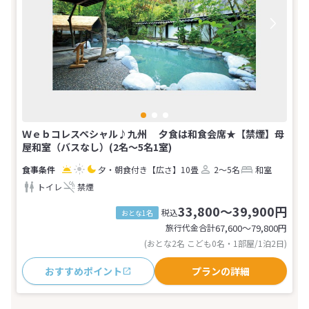
Ｗｅｂコレスペシャル♪九州 夕食は和食会席★【禁煙】母
屋和室（バスなし）(2名～5名1室)
夕・朝食付き
【広さ】10畳
2～5名
和室
トイレ
禁煙
33,800～39,900円
税込
おとな1名
旅行代金合計
67,600〜79,800
円
(おとな2名 こども0名・1部屋/1泊2日)
おすすめポイント
プランの詳細