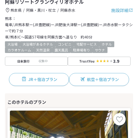
阿蘇リゾートグランヴィリオホテル
施設詳細
熊本県
阿蘇・黒川・杖立
阿蘇赤水
熊本：
電車/JR熊本駅ー(JR豊肥線)ーJR肥後大津駅ー(JR豊肥線)ーJR赤水駅ータクシ
ーで約７分
車/熊本IC～国道57号線を阿蘇方面へ道なり 約40分
大浴場
大浴場があるホテル
コンビニ
宅配サービス
ホテル
カラオケルーム
天然温泉
露天風呂
駐車場有り
サウナ
3.9
収集中
日本旅行
TrustYou
JR＋宿泊プラン
航空＋宿泊プラン