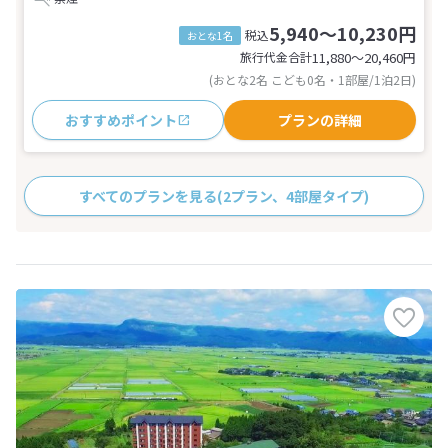
5,940～10,230円
税込
おとな1名
旅行代金合計
11,880〜20,460
円
(おとな2名 こども0名・1部屋/1泊2日)
おすすめポイント
プランの詳細
すべてのプランを見る
(2プラン、4部屋タイプ)