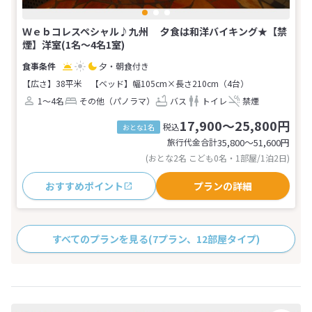
Ｗｅｂコレスペシャル♪九州 夕食は和洋バイキング★【禁
煙】洋室(1名～4名1室)
夕・朝食付き
【広さ】38平米
【ベッド】幅105cm×長さ210cm（4台）
1～4名
その他（パノラマ）
バス
トイレ
禁煙
17,900～25,800円
税込
おとな1名
旅行代金合計
35,800〜51,600
円
(おとな2名 こども0名・1部屋/1泊2日)
おすすめポイント
プランの詳細
すべてのプランを見る
(7プラン、12部屋タイプ)