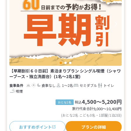
【早期割引６０日前】素泊まりプラン シングル喫煙（シャワ
ーブース・独立洗面台）(1名～2名1室)
食事なし
1～2名
セミダブル
トイレ
喫煙
4,500～5,200円
税込
おとな1名
旅行代金合計
9,000〜10,400
円
(おとな2名 こども0名・1部屋/1泊2日)
おすすめポイント
プランの詳細