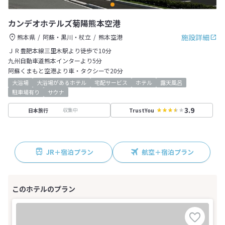
カンデオホテルズ菊陽熊本空港
施設詳細
熊本県
阿蘇・黒川・杖立
熊本空港
ＪＲ豊肥本線三里木駅より徒歩で10分
九州自動車道熊本インターより5分
阿蘇くまもと空港より車・タクシーで20分
大浴場
大浴場があるホテル
宅配サービス
ホテル
露天風呂
駐車場有り
サウナ
3.9
収集中
日本旅行
TrustYou
JR＋宿泊プラン
航空＋宿泊プラン