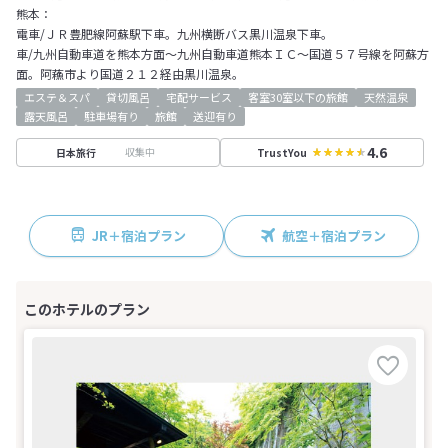
熊本：
電車/ＪＲ豊肥線阿蘇駅下車。九州横断バス黒川温泉下車。
車/九州自動車道を熊本方面～九州自動車道熊本ＩＣ～国道５７号線を阿蘇方
面。阿蘓市より国道２１２経由黒川温泉。
エステ＆スパ
貸切風呂
宅配サービス
客室30室以下の旅館
天然温泉
露天風呂
駐車場有り
旅館
送迎有り
4.6
収集中
日本旅行
TrustYou
JR＋宿泊プラン
航空＋宿泊プラン