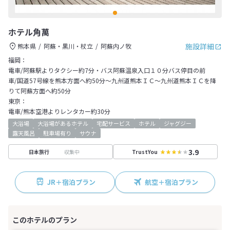
ホテル角萬
施設詳細
熊本県
阿蘇・黒川・杖立
阿蘇内ノ牧
福岡：
電車/阿蘇駅よりタクシー約7分・バス阿蘇温泉入口１０分バス停目の前
車/国道57号線を熊本方面へ約50分～九州道熊本ＩＣ～九州道熊本ＩＣを降
りて阿蘇方面へ約50分
東京：
電車/熊本空港よりレンタカー約30分
大浴場
大浴場があるホテル
宅配サービス
ホテル
ジャグジー
露天風呂
駐車場有り
サウナ
3.9
収集中
日本旅行
TrustYou
JR＋宿泊プラン
航空＋宿泊プラン