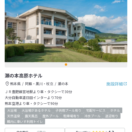
瀬の本高原ホテル
施設詳細
熊本県
阿蘇・黒川・杖立
瀬の本
ＪＲ豊肥線宮地駅より車・タクシーで30分
大分自動車道日田インターより70分
熊本空港より車・タクシーで90分
大浴場
大浴場があるホテル
子供用プール有り
宅配サービス
ホテル
天然温泉
露天風呂
屋外プール
駐車場有り
冷水プール
送迎有り
館内に車いす利用トイレ
収集中