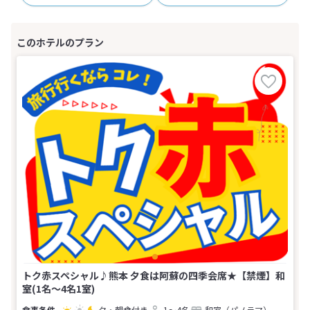
トク赤スペシャル♪熊本 夕食は阿蘇の四季会席★【禁煙】和
室(1名～4名1室)
夕・朝食付き
1～4名
和室（パノラマ）