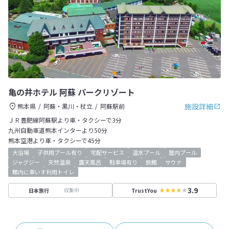
亀の井ホテル 阿蘇 パークリゾート
施設詳細
熊本県
阿蘇・黒川・杖立
阿蘇駅前
ＪＲ豊肥線阿蘇駅より車・タクシーで3分
九州自動車道熊本インターより50分
熊本空港より車・タクシーで45分
大浴場
子供用プール有り
宅配サービス
温水プール
屋内プール
ジャグジー
天然温泉
露天風呂
駐車場有り
旅館
サウナ
館内に車いす利用トイレ
3.9
収集中
日本旅行
TrustYou