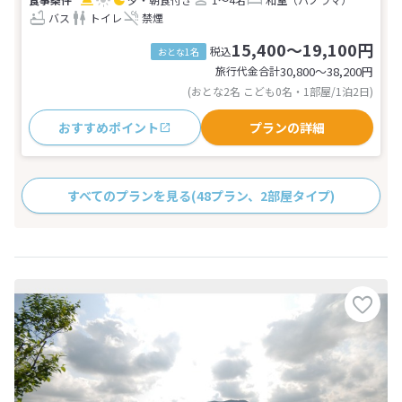
バス
トイレ
禁煙
15,400～19,100円
税込
おとな1名
旅行代金合計
30,800〜38,200
円
(おとな2名 こども0名・1部屋/1泊2日)
おすすめポイント
プランの詳細
すべてのプランを見る
(48プラン、2部屋タイプ)