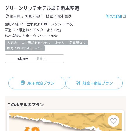
グリーンリッチホテルあそ熊本空港
施設詳細
熊本県
阿蘇・黒川・杖立
熊本空港
豊肥本線JR三里木駅より車・タクシーで5分
国道５７号道熊本インターより12分
熊本空港より車・タクシーで20分
大浴場
大浴場があるホテル
ホテル
駐車場有り
館内に車いす利用トイレ
収集中
日本旅行
JR＋宿泊プラン
航空＋宿泊プラン