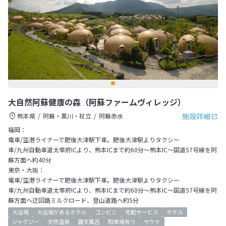
大自然阿蘇健康の森（阿蘇ファームヴィレッジ）
施設詳細
熊本県
阿蘇・黒川・杖立
阿蘇赤水
福岡：
電車/空港ライナーで肥後大津駅下車。肥後大津駅よりタクシー
車/九州自動車道太宰府ICより、熊本ICまで約60分～熊本IC～国道57号線を阿
蘇方面へ約40分
東京・大阪：
電車/空港ライナーで肥後大津駅下車。肥後大津駅よりタクシー
車/九州自動車道太宰府ICより、熊本ICまで約60分～熊本IC～国道57号線を阿
蘇方面へ迂回路ミルクロード、登山道路へ約5分
大浴場
大浴場があるホテル
コンビニ
宅配サービス
ホテル
ジャグジー
天然温泉
露天風呂
駐車場有り
サウナ