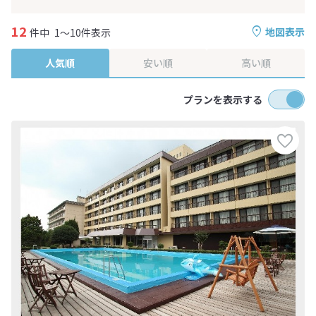
12
地図表示
件中
1～10件表示
人気順
安い順
高い順
プランを表示する