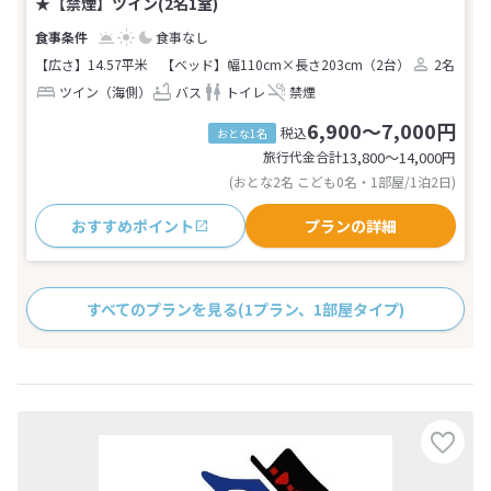
★【禁煙】ツイン(2名1室)
食事なし
【広さ】14.57平米
【ベッド】幅110cm×長さ203cm（2台）
2名
ツイン（海側）
バス
トイレ
禁煙
6,900～7,000円
税込
おとな1名
旅行代金合計
13,800〜14,000
円
(おとな2名 こども0名・1部屋/1泊2日)
おすすめポイント
プランの詳細
すべてのプランを見る
(1プラン、1部屋タイプ)