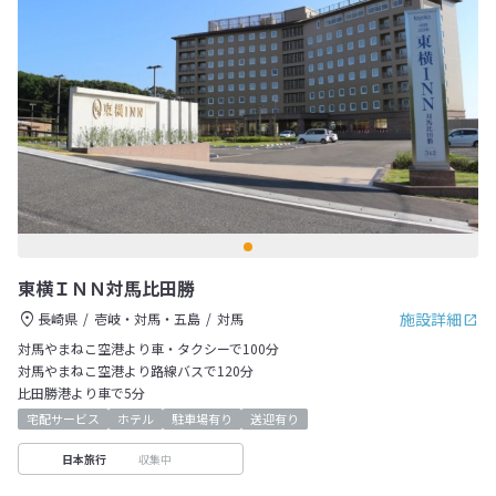
東横ＩＮＮ対馬比田勝
施設詳細
長崎県
壱岐・対馬・五島
対馬
対馬やまねこ空港より車・タクシーで100分
対馬やまねこ空港より路線バスで120分
比田勝港より車で5分
宅配サービス
ホテル
駐車場有り
送迎有り
収集中
日本旅行