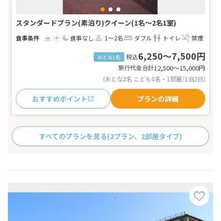
スタンダードプラン(素泊り)クイーン(1名～2名1室)
食事なし
1～2名
ダブル
トイレ
禁煙
6,250～7,500円
税込
おとな1名
旅行代金合計
12,500〜15,000
円
(おとな2名 こども0名・1部屋/1泊2日)
おすすめポイント
プランの詳細
すべてのプランを見る
(2プラン、2部屋タイプ)