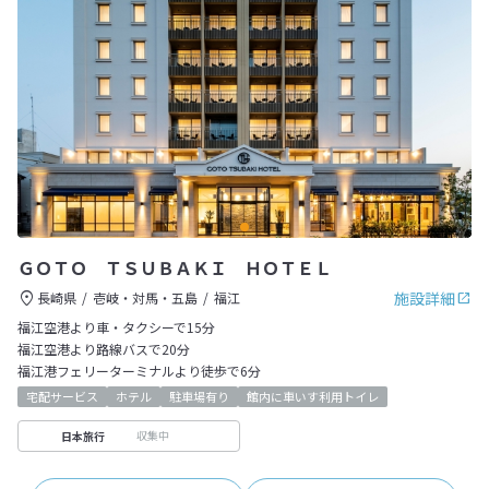
ＧＯＴＯ ＴＳＵＢＡＫＩ ＨＯＴＥＬ
施設詳細
長崎県
壱岐・対馬・五島
福江
福江空港より車・タクシーで15分
福江空港より路線バスで20分
福江港フェリーターミナルより徒歩で6分
宅配サービス
ホテル
駐車場有り
館内に車いす利用トイレ
収集中
日本旅行