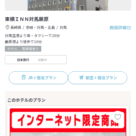
東横ＩＮＮ対馬厳原
施設詳細
長崎県
壱岐・対馬・五島
対馬
対馬空港より車・タクシーで20分
厳原港より徒歩で10分
ホテル
駐車場有り
収集中
日本旅行
JR＋宿泊プラン
航空＋宿泊プラン