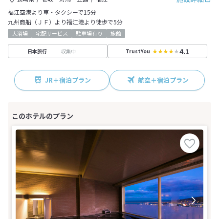
福江空港より車・タクシーで15分
九州商船（ＪＦ）より福江港より徒歩で5分
大浴場
宅配サービス
駐車場有り
旅館
4.1
収集中
日本旅行
TrustYou
JR＋宿泊プラン
航空＋宿泊プラン