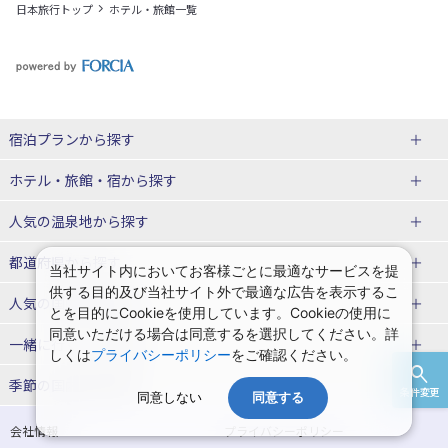
日本旅行トップ
ホテル・旅館一覧
宿泊プランから探す
北海道
ホテル・旅館・宿
から探す
東北
北海道ホテル・旅館
人気の温泉地
から探す
青森県
岩手県
北海道
都道府県から探す
当社サイト内においてお客様ごとに最適なサービスを提
供する目的及び当社サイト外で最適な広告を表示するこ
宮城県
秋田県
青森県ホテル・旅館
岩手県ホテル・旅館
湯の川温泉(北海道)
定山渓温泉(北海道)
人気の国内旅行特集
とを目的にCookieを使用しています。Cookieの使用に
同意いただける場合は同意するを選択してください。詳
山形県
福島県
宮城県ホテル・旅館
秋田県ホテル・旅館
十勝川温泉(北海道)
阿寒湖温泉(北海道)
北海道旅行・ツアー
東京ディズニーリゾート®への旅
ユニバーサル・スタジオ・ジャパ
一緒に行く人
から探す
しくは
プライバシーポリシー
をご確認ください。
ンへの旅
関東
山形県ホテル・旅館
福島県ホテル・旅館
洞爺湖温泉(北海道)
川湯温泉(北海道)
東北
一人旅 国内版
家族・子連れ旅行 国内版
季節の国内旅行特集
条件変更
同意しない
同意する
温泉旅行
日帰り旅行
東京都
神奈川県
層雲峡温泉(北海道)
知床温泉(北海道)
青森旅行・ツアー
岩手旅行・ツアー
カップル・夫婦旅行 国内版
女子旅 国内版
桜・お花見特集
ゴールデンウィーク（GW）の国内
会社情報
プライバシーポリシー
旅行