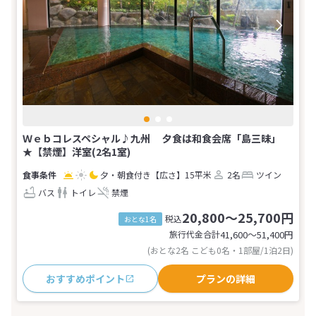
Ｗｅｂコレスペシャル♪九州 夕食は和食会席「島三昧」
★【禁煙】洋室(2名1室)
夕・朝食付き
【広さ】15平米
2名
ツイン
バス
トイレ
禁煙
20,800～25,700円
税込
おとな1名
旅行代金合計
41,600〜51,400
円
(おとな2名 こども0名・1部屋/1泊2日)
おすすめポイント
プランの詳細