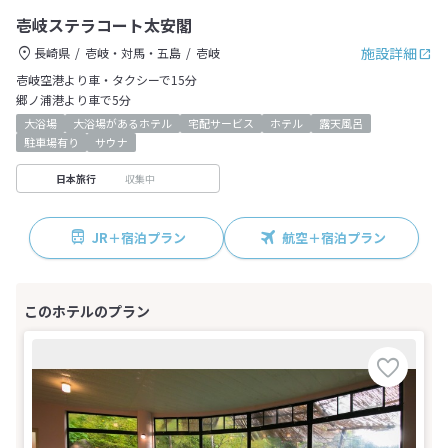
壱岐ステラコート太安閣
施設詳細
長崎県
壱岐・対馬・五島
壱岐
壱岐空港より車・タクシーで15分
郷ノ浦港より車で5分
大浴場
大浴場があるホテル
宅配サービス
ホテル
露天風呂
駐車場有り
サウナ
収集中
日本旅行
JR＋宿泊プラン
航空＋宿泊プラン