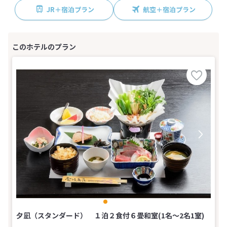
JR＋宿泊プラン
航空＋宿泊プラン
夕凪（スタンダード） １泊２食付６畳和室(1名～2名1室)