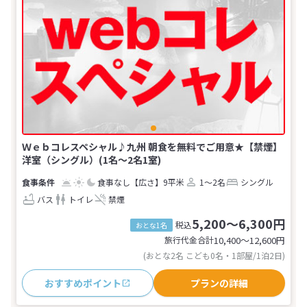
Ｗｅｂコレスペシャル♪九州 朝食を無料でご用意★【禁煙】
洋室（シングル）(1名～2名1室)
食事なし
【広さ】9平米
1～2名
シングル
バス
トイレ
禁煙
5,200～6,300円
税込
おとな1名
旅行代金合計
10,400〜12,600
円
(おとな2名 こども0名・1部屋/1泊2日)
おすすめポイント
プランの詳細