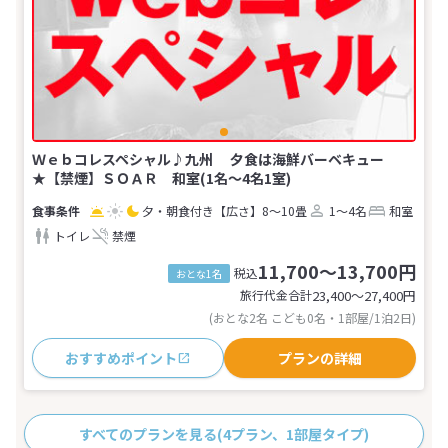
Ｗｅｂコレスペシャル♪九州 夕食は海鮮バーベキュー
★【禁煙】ＳＯＡＲ 和室(1名～4名1室)
夕・朝食付き
【広さ】8～10畳
1～4名
和室
トイレ
禁煙
11,700～13,700円
税込
おとな1名
旅行代金合計
23,400〜27,400
円
(おとな2名 こども0名・1部屋/1泊2日)
おすすめポイント
プランの詳細
すべてのプランを見る
(4プラン、1部屋タイプ)