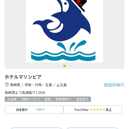
ホテルマリンピア
施設詳細
長崎県
壱岐・対馬・五島
上五島
長崎港より高速船で120分
大浴場
宅配サービス
民宿
駐車場有り
送迎有り
4.1
収集中
日本旅行
TrustYou