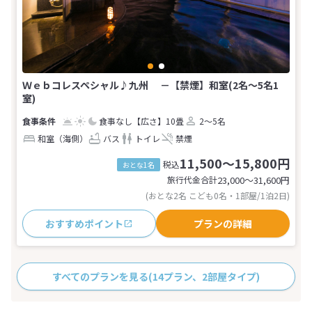
Ｗｅｂコレスペシャル♪九州 －【禁煙】和室(2名～5名1
室)
食事なし
【広さ】10畳
2～5名
和室（海側）
バス
トイレ
禁煙
11,500～15,800円
税込
おとな1名
旅行代金合計
23,000〜31,600
円
(おとな2名 こども0名・1部屋/1泊2日)
おすすめポイント
プランの詳細
すべてのプランを見る
(14プラン、2部屋タイプ)