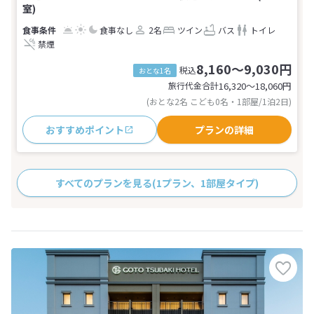
室)
食事なし
2名
ツイン
バス
トイレ
禁煙
8,160～9,030円
税込
おとな1名
旅行代金合計
16,320〜18,060
円
(おとな2名 こども0名・1部屋/1泊2日)
おすすめポイント
プランの詳細
すべてのプランを見る
(1プラン、1部屋タイプ)