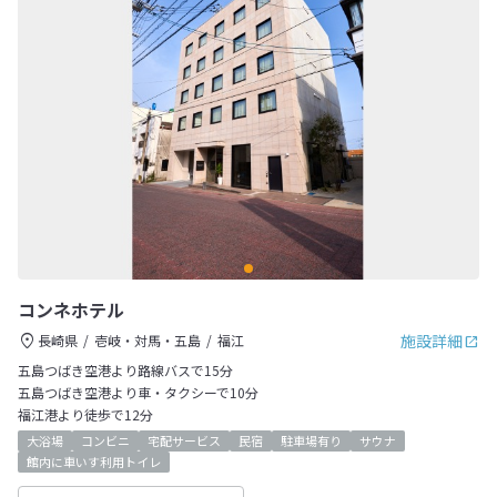
コンネホテル
施設詳細
長崎県
壱岐・対馬・五島
福江
五島つばき空港より路線バスで15分
五島つばき空港より車・タクシーで10分
福江港より徒歩で12分
大浴場
コンビニ
宅配サービス
民宿
駐車場有り
サウナ
館内に車いす利用トイレ