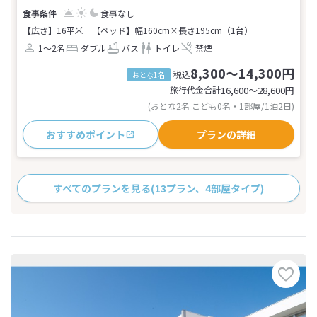
食事なし
【広さ】16平米
【ベッド】幅160cm×長さ195cm（1台）
1～2名
ダブル
バス
トイレ
禁煙
8,300～14,300円
税込
おとな1名
旅行代金合計
16,600〜28,600
円
(おとな2名 こども0名・1部屋/1泊2日)
おすすめポイント
プランの詳細
すべてのプランを見る
(13プラン、4部屋タイプ)