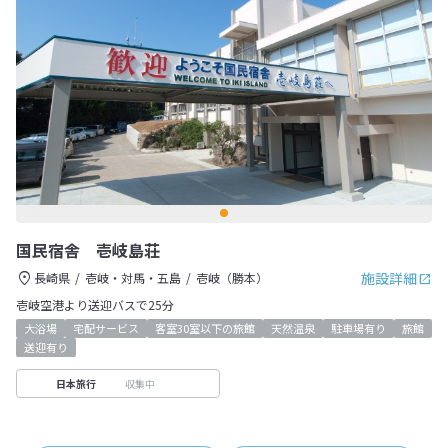
国民宿舎 壱岐島荘
施設詳細
長崎県
壱岐・対馬・五島
壱岐（勝本）
壱岐空港より送迎バスで25分
大浴場
宅配サービス
客室30室以下の旅館
天然温泉
駐車場有り
旅館
送迎有り
収集中
日本旅行