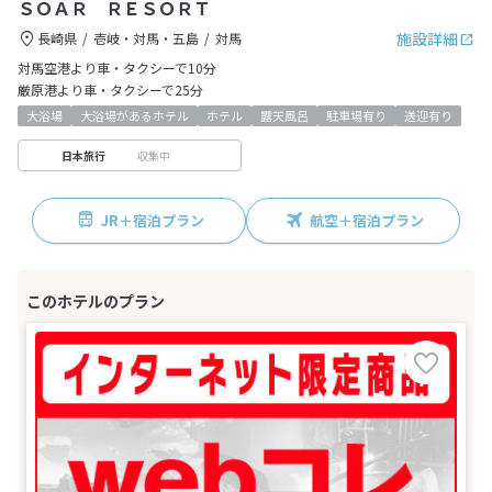
ＳＯＡＲ ＲＥＳＯＲＴ
施設詳細
長崎県
壱岐・対馬・五島
対馬
対馬空港より車・タクシーで10分
厳原港より車・タクシーで25分
大浴場
大浴場があるホテル
ホテル
露天風呂
駐車場有り
送迎有り
収集中
日本旅行
JR＋宿泊プラン
航空＋宿泊プラン