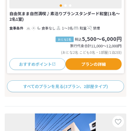
自由気まま自然満喫♪素泊りプランスタンダード和室(1名～
2名1室)
食事なし
1～3名
和室
禁煙
5,500～6,000円
税込
おとな1名
旅行代金合計
11,000〜12,000
円
(おとな2名 こども0名・1部屋/1泊2日)
おすすめポイント
プランの詳細
すべてのプランを見る
(3プラン、2部屋タイプ)