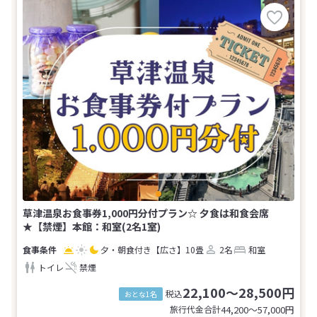
草津温泉お食事券1,000円分付プラン☆ 夕食は和食会席
★【禁煙】本館：和室(2名1室)
夕・朝食付き
【広さ】10畳
2名
和室
トイレ
禁煙
22,100～28,500円
税込
おとな1名
旅行代金合計
44,200〜57,000
円