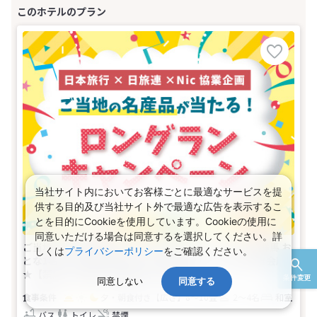
当社サイト内においてお客様ごとに最適なサービスを提
供する目的及び当社サイト外で最適な広告を表示するこ
とを目的にCookieを使用しています。Cookieの使用に
同意いただける場合は同意するを選択してください。詳
ご当地の名産品が当たる！ロングランキャンペーン★群馬 お
しくは
プライバシーポリシー
をご確認ください。
とな1名、こども1名以上からお申込みOK♪夕食は和食会席
★【禁煙】中屋敷：和室(2名～4名1室)
条件変更
同意しない
同意する
夕・朝食付き
【広さ】8～10畳
2～4名
和室
バス
トイレ
禁煙