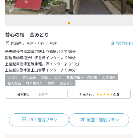
昔心の宿 金みどり
施設詳細
群馬県
草津・万座
草津
吾妻線長野原草津口駅より路線バスで30分
関越自動車道渋川伊香保インターより90分
上信越自動車道碓氷軽井沢インターより90分
上信越自動車道上田菅平インターより80分
大浴場
貸切風呂
宅配サービス
客室30室以下の旅館
天然温泉
露天風呂
駐車場有り
旅館
送迎有り
4.5
収集中
日本旅行
TrustYou
JR＋宿泊プラン
航空＋宿泊プラン