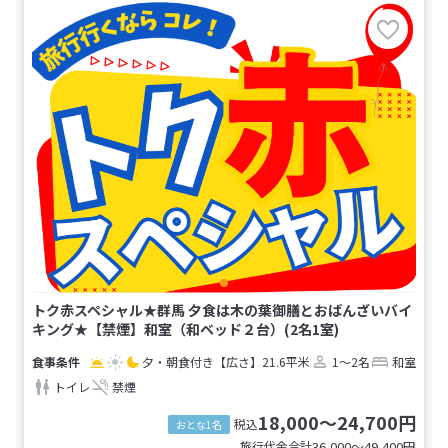
トク赤スペシャル★群馬 夕食は木の葉御膳とおばんざいバイ
キング★【禁煙】和室（和ベッド２台）(2名1室)
夕・朝食付き
【広さ】21.6平米
1～2名
和室
トイレ
禁煙
18,000～24,700円
税込
おとな1名
旅行代金合計
36,000〜49,400
円