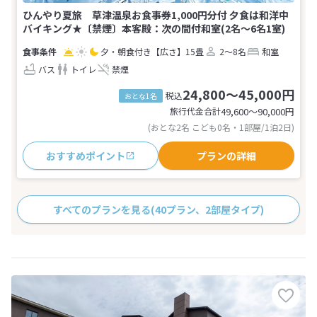
ひんやり夏旅 草津温泉お食事券1,000円分付 夕食は和洋中
バイキング★〔禁煙〕本客殿：次の間付和室(2名～6名1室)
夕・朝食付き
【広さ】15畳
2～8名
和室
バス
トイレ
禁煙
24,800～45,000円
税込
おとな1名
旅行代金合計
49,600〜90,000
円
(おとな2名 こども0名・1部屋/1泊2日)
おすすめポイント
プランの詳細
すべてのプランを見る
(40プラン、2部屋タイプ)