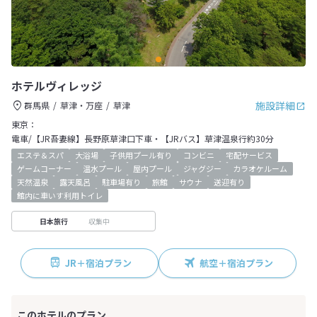
ホテルヴィレッジ
施設詳細
群馬県
草津・万座
草津
東京：
電車/【JR吾妻線】長野原草津口下車・【JRバス】草津温泉行約30分
エステ＆スパ
大浴場
子供用プール有り
コンビニ
宅配サービス
ゲームコーナー
温水プール
屋内プール
ジャグジー
カラオケルーム
天然温泉
露天風呂
駐車場有り
旅館
サウナ
送迎有り
館内に車いす利用トイレ
収集中
日本旅行
JR＋宿泊プラン
航空＋宿泊プラン