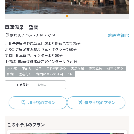
草津温泉 望雲
施設詳細
群馬県
草津・万座
草津
ＪＲ吾妻線長野原草津口駅より路線バスで25分
北陸新幹線軽井沢駅より車・タクシーで60分
関越自動車道渋川インターより80分
上信越自動車道碓氷軽井沢インターより70分
大浴場
宅配サービス
無料WiFiあり
天然温泉
露天風呂
駐車場有り
旅館
送迎有り
館内に車いす利用トイレ
収集中
日本旅行
JR＋宿泊プラン
航空＋宿泊プラン