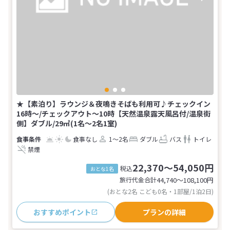
★【素泊り】ラウンジ＆夜鳴きそばも利用可♪チェックイン
16時～/チェックアウト～10時【天然温泉露天風呂付/温泉街
側】ダブル/29㎡(1名～2名1室)
食事なし
1～2名
ダブル
バス
トイレ
禁煙
22,370～54,050円
税込
おとな1名
旅行代金合計
44,740〜108,100
円
(おとな2名 こども0名・1部屋/1泊2日)
おすすめポイント
プランの詳細