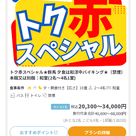
トク赤スペシャル★群馬 夕食は和洋中バイキング★〔禁煙〕
本館又は別館：和室(2名～4名1室)
夕・朝食付き
【広さ】10畳
2～4名
和室
バス
トイレ
禁煙
20,300～34,000円
税込
おとな1名
旅行代金合計
40,600〜68,000
円
(おとな2名 こども0名・1部屋/1泊2日)
おすすめポイント
プランの詳細