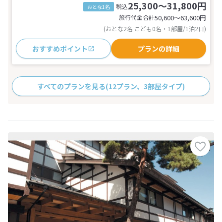
25,300～31,800円
税込
おとな1名
旅行代金合計
50,600〜63,600
円
(おとな2名 こども0名・1部屋/1泊2日)
おすすめポイント
プランの詳細
すべてのプランを見る
(12プラン、3部屋タイプ)