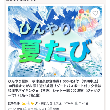
ひんやり夏旅 草津温泉お食事券1,000円分付 【早期申込】
30日前までがお得♪遊び放題リゾートパスポート付♪夕食は
和洋中バイキング★【禁煙】シャトー館：和洋室（ジャグジ
ー付）(2名～5名1室)
夕・朝食付き
【広さ】52平米
2～5名
和洋室
バス
トイレ
禁煙