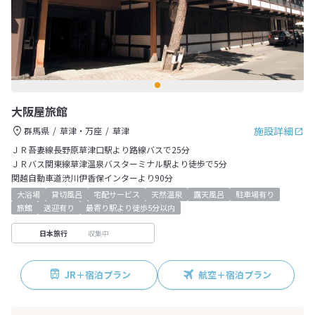
大阪屋旅館
施設詳細
群馬県
草津・万座
草津
ＪＲ吾妻線長野原草津口駅より路線バスで25分
ＪＲバス関東線草津温泉バスターミナル駅より徒歩で5分
関越自動車道渋川伊香保インターより90分
大浴場
貸切風呂
宅配サービス
天然温泉
露天風呂
駐車場有り
旅館
送迎有り
最寄り駅より徒歩5分以内
収集中
日本旅行
JR＋宿泊プラン
航空＋宿泊プラン