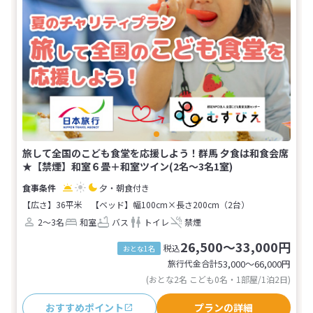
旅して全国のこども食堂を応援しよう！群馬 夕食は和食会席
★【禁煙】和室６畳＋和室ツイン(2名～3名1室)
夕・朝食付き
【広さ】36平米
【ベッド】幅100cm×長さ200cm（2台）
2～3名
和室
バス
トイレ
禁煙
26,500～33,000円
税込
おとな1名
旅行代金合計
53,000〜66,000
円
(おとな2名 こども0名・1部屋/1泊2日)
おすすめポイント
プランの詳細