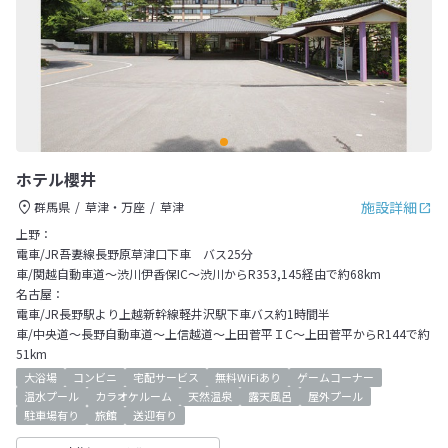
ホテル櫻井
施設詳細
群馬県
草津・万座
草津
上野：
電車/JR吾妻線長野原草津口下車 バス25分
車/関越自動車道～渋川伊香保IC～渋川からR353,145経由で約68km
名古屋：
電車/JR長野駅より上越新幹線軽井沢駅下車バス約1時間半
車/中央道～長野自動車道～上信越道～上田菅平ＩC～上田菅平からR144で約
51km
大浴場
コンビニ
宅配サービス
無料WiFiあり
ゲームコーナー
温水プール
カラオケルーム
天然温泉
露天風呂
屋外プール
駐車場有り
旅館
送迎有り