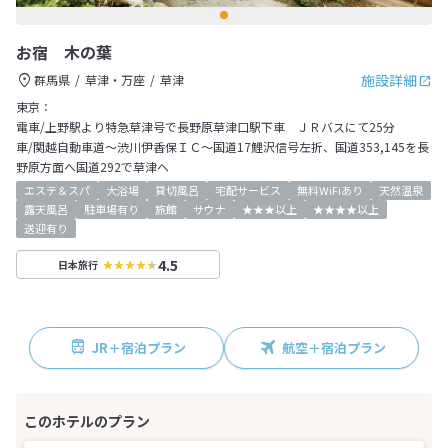
お宿 木の葉
施設詳細
群馬県
草津・万座
草津
東京：
電車/上野駅より特急草津号で長野原草津口駅下車 ＪＲバスにて25分
車/関越自動車道～渋川伊香保ＩＣ～国道17鯉沢信号左折、国道353,145を長
野原方面へ国道292で草津へ
エステ＆スパ
大浴場
貸切風呂
宅配サービス
無料WiFiあり
天然温泉
露天風呂
駐車場有り
旅館
サウナ
★★★以上
★★★★以上
送迎有り
4.5
日本旅行
JR＋宿泊プラン
航空＋宿泊プラン