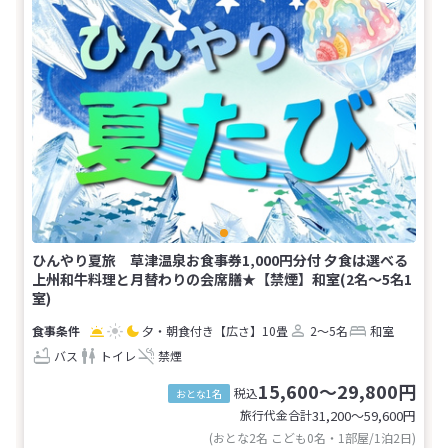
ひんやり夏旅 草津温泉お食事券1,000円分付 夕食は選べる
上州和牛料理と月替わりの会席膳★【禁煙】和室(2名～5名1
室)
夕・朝食付き
【広さ】10畳
2～5名
和室
バス
トイレ
禁煙
15,600～29,800円
税込
おとな1名
旅行代金合計
31,200〜59,600
円
(おとな2名 こども0名・1部屋/1泊2日)