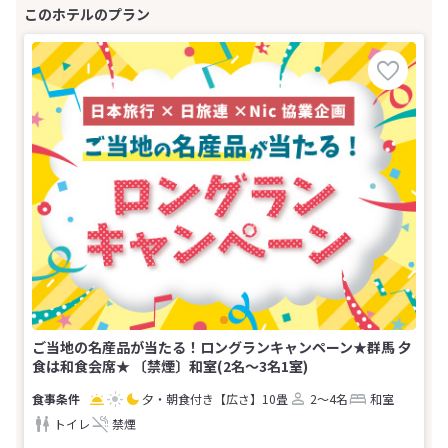
ご当地の名産品が当たる！ロングランキャンペーン★群馬 夕
食は和食会席★ 〔禁煙〕和室(2名～3名1室)
夕・朝食付き
【広さ】10畳
2～4名
和室
トイレ
禁煙