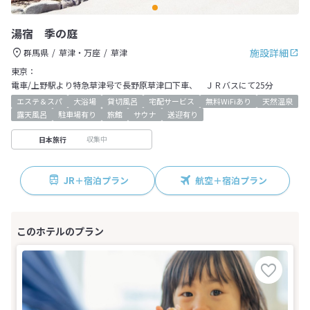
湯宿 季の庭
施設詳細
群馬県
草津・万座
草津
東京：
電車/上野駅より特急草津号で長野原草津口下車、 ＪＲバスにて25分
エステ＆スパ
大浴場
貸切風呂
宅配サービス
無料WiFiあり
天然温泉
露天風呂
駐車場有り
旅館
サウナ
送迎有り
収集中
日本旅行
JR＋宿泊プラン
航空＋宿泊プラン