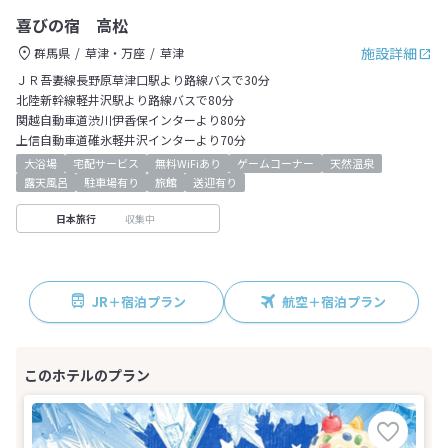
喜びの宿 高松
施設詳細
群馬県
草津・万座
草津
ＪＲ吾妻線長野原草津口駅より路線バスで30分
北陸新幹線軽井沢駅より路線バスで80分
関越自動車道渋川伊香保インターより80分
上信自動車道碓氷軽井沢インターより70分
大浴場
宅配サービス
無料WiFiあり
ゲームコーナー
天然温泉
露天風呂
駐車場有り
旅館
送迎有り
収集中
日本旅行
JR＋宿泊プラン
航空＋宿泊プラン