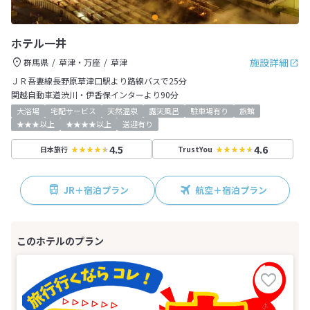
ホテル一井
施設詳細
群馬県
草津・万座
草津
ＪＲ吾妻線長野原草津口駅より路線バスで25分
関越自動車道渋川・伊香保インターより90分
大浴場
宅配サービス
天然温泉
露天風呂
駐車場有り
旅館
★★★以上
★★★★以上
送迎有り
4.5
4.6
日本旅行
TrustYou
JR＋宿泊プラン
航空＋宿泊プラン