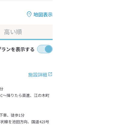
地図表示
高い順
プランを表示する
施設詳細
分
IC～降りたら直進、江の木町
下車、徒歩1分
状線を池田方向、国道423号