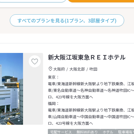
すべてのプランを見る
(1プラン、3部屋タイプ)
新大阪江坂東急ＲＥＩホテル
大阪府
大阪北部
吹田
東京：
電車/東海道新幹線新大阪駅より地下鉄乗換、江
車/東名自動車道～名神自動車道～名神道吹田IC
ロ、423号線を大阪方面へ
福岡：
電車/東海道新幹線新大阪駅より地下鉄乗換、江
車/山陽自動車道～中国自動車道～中国道吹田IC
ロ、423号線を大阪方面へ
宅配サービス
無料WiFiあり
ホテル
駐車場有