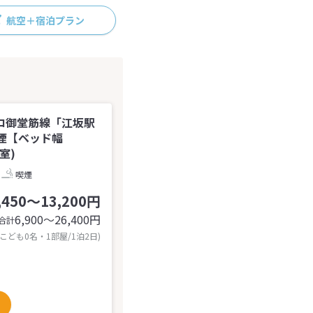
航空＋宿泊プラン
ロ御堂筋線「江坂駅
煙【ベッド幅
室)
喫煙
,450～13,200円
6,900〜26,400
円
合計
 こども0名・1部屋/1泊2日)