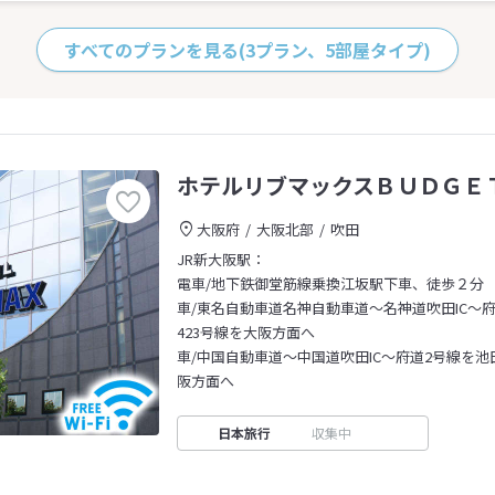
すべてのプランを見る
(3プラン、5部屋タイプ)
ホテルリブマックスＢＵＤＧＥ
大阪府
大阪北部
吹田
JR新大阪駅：
電車/地下鉄御堂筋線乗換江坂駅下車、徒歩２分
車/東名自動車道名神自動車道～名神道吹田IC～
423号線を大阪方面へ
車/中国自動車道～中国道吹田IC～府道2号線を池
阪方面へ
日本旅行
収集中