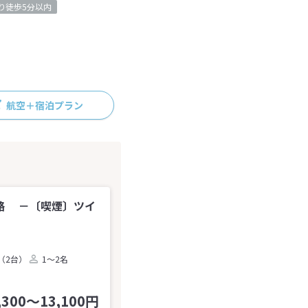
り徒歩5分以内
航空＋宿泊プラン
路 －〔喫煙〕ツイ
（2台）
1～2名
,300～13,100円