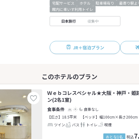
宅配サービス
ホテル
駐車場有り
最寄り駅よ
館内に車いす利用トイレ
日本旅行
収集中
JR＋宿泊プラン
Ｗｅｂコレスペシャル★大阪・神戸・姫
ン(2名1室)
食事なし
【広さ】18.5平米
【ベッド】幅100cm×長さ200cm
ツイン
バス
トイレ
喫煙
7
おとな1名
税込