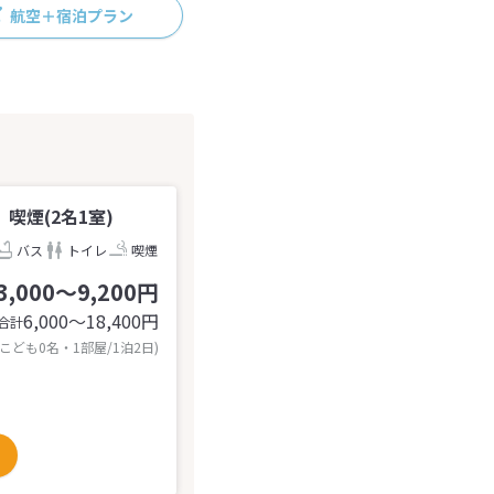
航空＋宿泊プラン
煙(2名1室)
バス
トイレ
喫煙
3,000～9,200円
6,000〜18,400
円
合計
 こども0名・1部屋/1泊2日)