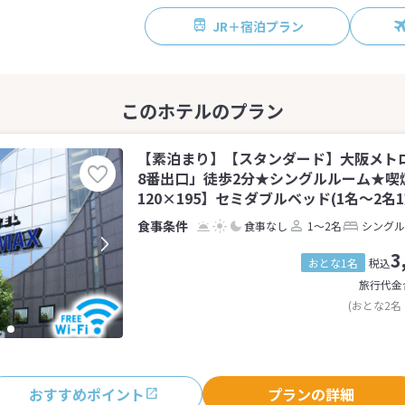
JR＋宿泊プラン
【素泊まり】【スタンダード】大阪メト
8番出口」徒歩2分★シングルルーム★喫
120×195】セミダブルベッド(1名～2名1
食事なし
1～2名
シングル
3
おとな1名
税込
旅行代金
(おとな2名
おすすめポイント
プランの詳細