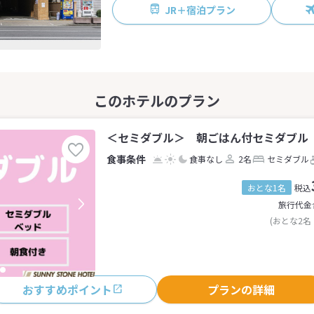
JR＋宿泊プラン
＜セミダブル＞ 朝ごはん付セミダブル 喫
食事なし
2名
セミダブル
おとな1名
税込
旅行代金
(おとな2名
おすすめポイント
プランの詳細