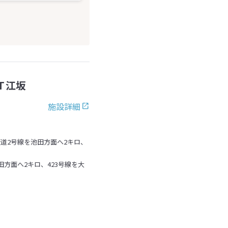
Ｔ江坂
施設詳細
府道2号線を池田方面へ2キロ、
田方面へ2キロ、423号線を大