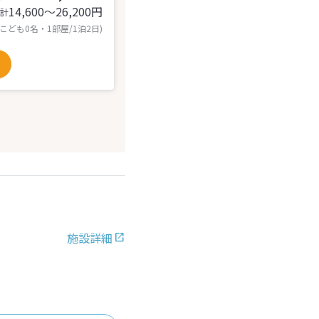
14,600〜26,200
円
計
 こども0名・1部屋/1泊2日)
施設詳細