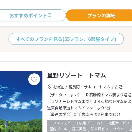
おすすめポイント
プランの詳細
すべてのプランを見る
(55プラン、6部屋タイプ)
星野リゾート トマム
北海道
富良野・サホロ・トマム
占冠
（ザ・タワーまで）ＪＲ石勝線トマム駅より送迎
（リゾナーレトマムまで）ＪＲ石勝線トマム駅よ
道東自動車道トマムインターより5分
（最速の場合）新千歳空港より列車で90分
エステ＆スパ
子供用プール有り
宅配サービス
屋内プール
露天風呂
駐車場有り
サウナ
送