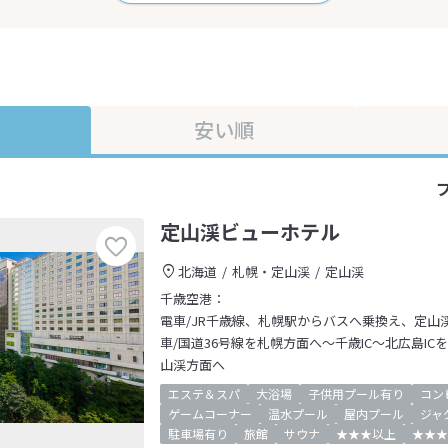
安い順
定山渓ビューホテル
北海道
札幌・定山渓
定山渓
千歳空港：
電車/JR千歳線、札幌駅からバスへ乗換え、定山
車/国道36号線を札幌方面へ～千歳IC～北広島IC
山渓方面へ
エステ＆スパ
大浴場
子供用プール有り
コン
ゲームコーナー
温水プール
屋内プール
ジャ
駐車場有り
旅館
サウナ
★★★以上
★★★