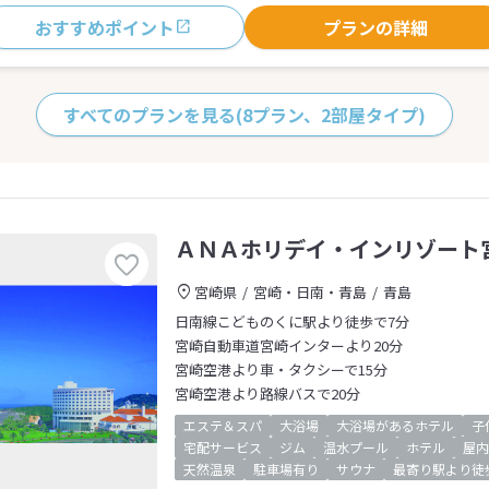
おすすめポイント
プランの詳細
すべてのプランを見る
(8プラン、2部屋タイプ)
ＡＮＡホリデイ・インリゾート
宮崎県
宮崎・日南・青島
青島
日南線こどものくに駅より徒歩で7分
宮崎自動車道宮崎インターより20分
宮崎空港より車・タクシーで15分
宮崎空港より路線バスで20分
エステ＆スパ
大浴場
大浴場があるホテル
子
宅配サービス
ジム
温水プール
ホテル
屋内
天然温泉
駐車場有り
サウナ
最寄り駅より徒