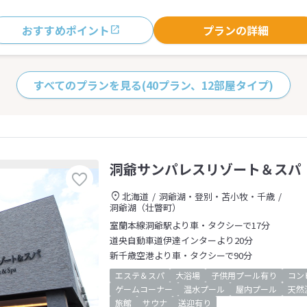
おすすめポイント
プランの詳細
すべてのプランを見る
(40プラン、12部屋タイプ)
洞爺サンパレスリゾート＆スパ
北海道
洞爺湖・登別・苫小牧・千歳
洞爺湖（壮瞥町）
室蘭本線洞爺駅より車・タクシーで17分
道央自動車道伊達インターより20分
新千歳空港より車・タクシーで90分
エステ＆スパ
大浴場
子供用プール有り
コン
ゲームコーナー
温水プール
屋内プール
天然
旅館
サウナ
送迎有り