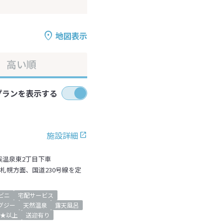
地図表示
高い順
プランを表示する
施設詳細
渓温泉東2丁目下車
を札幌方面、国道230号線を定
ビニ
宅配サービス
グジー
天然温泉
露天風呂
★以上
送迎有り