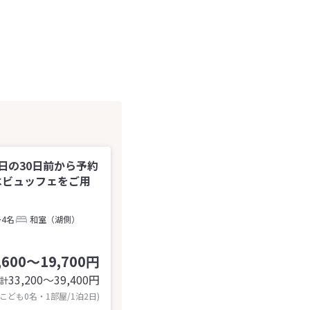
日の30日前から予約
はビュッフェをご用
～4名
和室（湖側）
,600～19,700円
33,200〜39,400
円
計
 こども0名・1部屋/1泊2日)