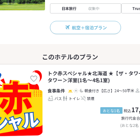
日本旅行
収集中
Tru
航空＋宿泊プラン
トク赤スペシャル★北海道 ★【ザ・タワ
タワー＞洋室(1名～4名1室)
朝食付き
【広さ】24～50平米
バス
トイレ
禁煙
17
おとな1名
税込
旅行代金合
(おとな2名