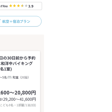
3.9
stYou
航空＋宿泊プラン
日の30日前から予約
は和洋中バイキング
名1室)
～5名
和室（川沿）
,600～20,800円
29,200〜41,600
円
計
 こども0名・1部屋/1泊2日)