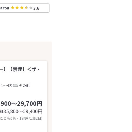
3.6
stYou
ー】【禁煙】＜ザ・
1～4名
その他
,900～29,700円
35,800〜59,400
円
計
 こども0名・1部屋/1泊2日)