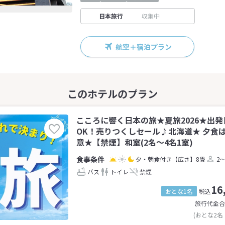
日本旅行
収集中
航空＋宿泊プラン
こころに響く日本の旅★夏旅2026★出発
OK！売りつくしセール♪北海道★ 夕食
意★【禁煙】和室(2名～4名1室)
夕・朝食付き
【広さ】8畳
2
バス
トイレ
禁煙
16
おとな1名
税込
旅行代金合
(おとな2名