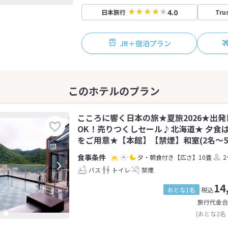
4.0
日本旅行
Tru
JR＋宿泊プラン
こころに響く日本の旅★夏旅2026★出発
OK！売りつくしセール♪北海道★ 夕食
をご用意★【本館】【禁煙】和室(2名～5
夕・朝食付き
【広さ】10畳
2
バス
トイレ
禁煙
14
おとな1名
税込
旅行代金合
(おとな2名