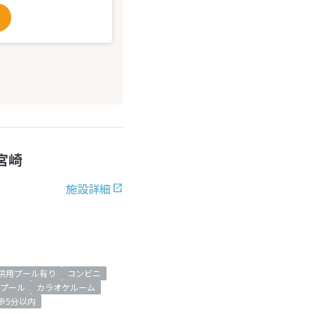
宮崎
施設詳細
供用プール有り
コンビニ
プール
カラオケルーム
歩5分以内