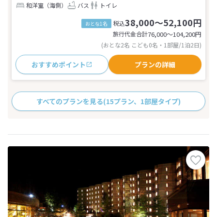
和洋室（海側）
バス
トイレ
38,000～52,100円
税込
おとな1名
旅行代金合計
76,000〜104,200
円
(おとな2名 こども0名・1部屋/1泊2日)
おすすめポイント
プランの詳細
すべてのプランを見る
(15プラン、1部屋タイプ)