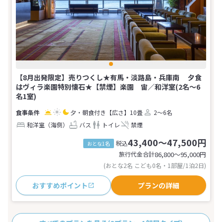
【8月出発限定】売りつくし★有馬・淡路島・兵庫南 夕食
はヴィラ楽園特別懐石★【禁煙】楽園 宙／和洋室(2名～6
名1室)
夕・朝食付き
【広さ】10畳
2～6名
和洋室（海側）
バス
トイレ
禁煙
43,400～47,500円
税込
おとな1名
旅行代金合計
86,800〜95,000
円
(おとな2名 こども0名・1部屋/1泊2日)
おすすめポイント
プランの詳細