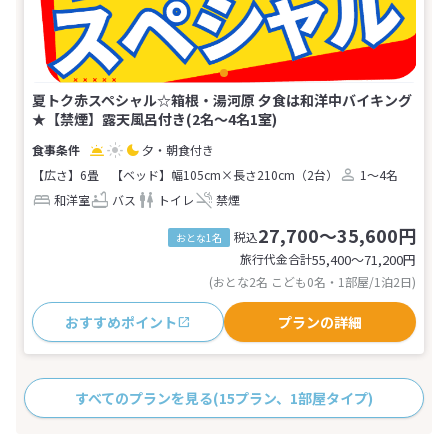
夏トク赤スペシャル☆箱根・湯河原 夕食は和洋中バイキング
★【禁煙】露天風呂付き(2名～4名1室)
夕・朝食付き
【広さ】6畳
【ベッド】幅105cm×長さ210cm（2台）
1～4名
和洋室
バス
トイレ
禁煙
27,700～35,600円
税込
おとな1名
旅行代金合計
55,400〜71,200
円
(おとな2名 こども0名・1部屋/1泊2日)
おすすめポイント
プランの詳細
すべてのプランを見る
(15プラン、1部屋タイプ)