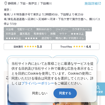
施設詳細
静岡県
下田・南伊豆
下田横川
東京：
電車/ＪＲ特急踊子号で東京より2時間45分、下田駅より車25分
車/東名高速道路～沼津IC～天城峠～河津・下佐ケ野で箕作方面へ、横川バス
停より5分
大浴場
宅配サービス
無料WiFiあり
ジャグジー
カラオケルーム
天然温泉
露天風呂
駐車場有り
旅館
サウナ
★★★以上
★★★★以上
★★★★★
送迎有り
館内に車いす利用トイレ
5.0
4.4
日本旅行
TrustYou
JR＋宿泊プラン
航空＋宿泊プラン
当社サイト内においてお客様ごとに最適なサービスを提
供する目的及び当社サイト外で最適な広告を表示するこ
とを目的にCookieを使用しています。Cookieの使用に
同意いただける場合は同意するを選択してください。詳
しくは
プライバシーポリシー
をご確認ください。
条件変更
同意しない
同意する