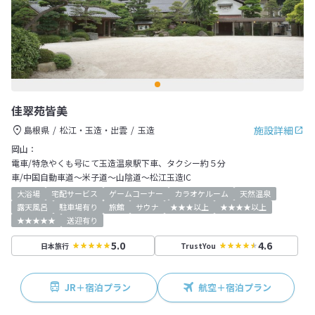
佳翠苑皆美
施設詳細
島根県
松江・玉造・出雲
玉造
岡山：
電車/特急やくも号にて玉造温泉駅下車、タクシー約５分
車/中国自動車道～米子道～山陰道～松江玉造IC
大浴場
宅配サービス
ゲームコーナー
カラオケルーム
天然温泉
露天風呂
駐車場有り
旅館
サウナ
★★★以上
★★★★以上
★★★★★
送迎有り
5.0
4.6
日本旅行
TrustYou
JR＋宿泊プラン
航空＋宿泊プラン