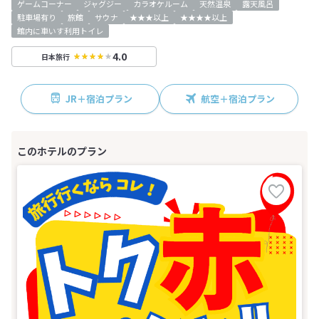
ゲームコーナー
ジャグジー
カラオケルーム
天然温泉
露天風呂
駐車場有り
旅館
サウナ
★★★以上
★★★★以上
館内に車いす利用トイレ
4.0
日本旅行
JR＋宿泊プラン
航空＋宿泊プラン