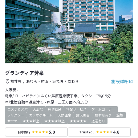
グランディア芳泉
施設詳細
福井県
あわら・勝山・東尋坊
あわら
大阪駅：
電車/JR・ハピラインふくい芦原温泉駅下車、タクシーで約15分
車/北陸自動車道金津IC～芦原・三国方面へ約15分
エステ＆スパ
大浴場
貸切風呂
宅配サービス
ゲームコーナー
ジャグジー
カラオケルーム
天然温泉
露天風呂
駐車場有り
旅館
サウナ
★★★以上
★★★★以上
★★★★★
送迎有り
5.0
4.6
日本旅行
TrustYou