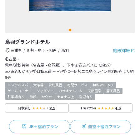
鳥羽グランドホテル
施設詳細
三重県
伊勢・鳥羽・相差
鳥羽
名古屋：
電車/近鉄特急（名古屋～鳥羽駅）、下車後 送迎バスにて約5分
車/東名阪から伊勢自動車道～～伊勢IC～伊勢二見鳥羽ライン鳥羽終点より約
5分
エステ＆スパ
大浴場
貸切風呂
宅配サービス
無料WiFiあり
ゲームコーナー
ジャグジー
カラオケルーム
天然温泉
露天風呂
駐車場有り
旅館
サウナ
★★★以上
送迎有り
3.5
4.5
日本旅行
TrustYou
JR＋宿泊プラン
航空＋宿泊プラン