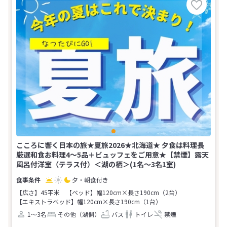
こころに響く日本の旅★夏旅2026★北海道★ 夕食は料理長
厳選和食お料理4～5品＋ビュッフェをご用意★【禁煙】露天
風呂付洋室（テラス付）＜湖の栖＞(1名～3名1室)
夕・朝食付き
【広さ】45平米
【ベッド】幅120cm×長さ190cm（2台）
【エキストラベッド】幅120cm×長さ190cm（1台）
1～3名
その他（湖側）
バス
トイレ
禁煙