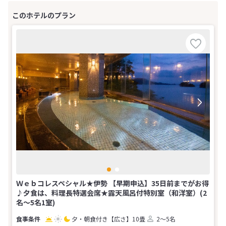
Ｗｅｂコレスペシャル★伊勢 【早期申込】35日前までがお得
♪夕食は、料理長特選会席★露天風呂付特別室（和洋室）(2
名～5名1室)
夕・朝食付き
【広さ】10畳
2～5名