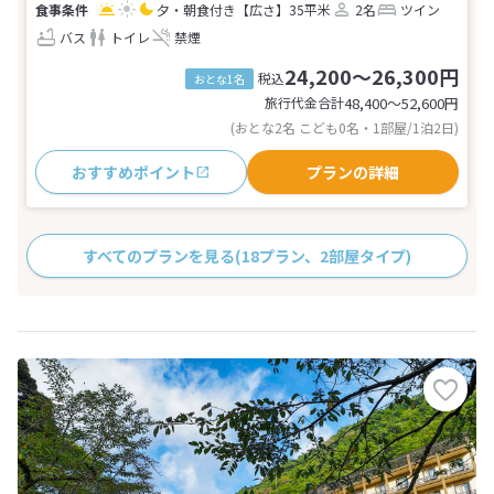
夕・朝食付き
【広さ】35平米
2名
ツイン
バス
トイレ
禁煙
24,200～26,300円
税込
おとな1名
旅行代金合計
48,400〜52,600
円
(おとな2名 こども0名・1部屋/1泊2日)
おすすめポイント
プランの詳細
すべてのプランを見る
(18プラン、2部屋タイプ)