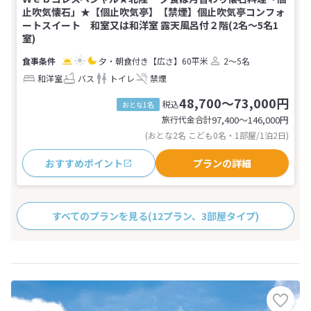
止吹気懐石」★【個止吹気亭】【禁煙】個止吹気亭コンフォ
ートスイート 和室又は和洋室 露天風呂付２階(2名～5名1
室)
夕・朝食付き
【広さ】60平米
2～5名
和洋室
バス
トイレ
禁煙
48,700～73,000円
税込
おとな1名
旅行代金合計
97,400〜146,000
円
(おとな2名 こども0名・1部屋/1泊2日)
おすすめポイント
プランの詳細
すべてのプランを見る
(12プラン、3部屋タイプ)