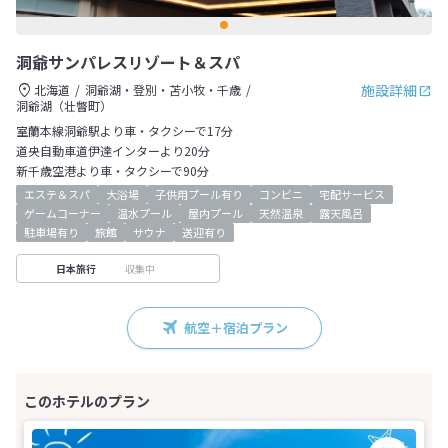
洞爺サンパレスリゾート＆スパ
施設詳細
北海道
洞爺湖・登別・苫小牧・千歳
洞爺湖（壮瞥町）
室蘭本線洞爺駅より車・タクシーで17分
道央自動車道伊達インターより20分
新千歳空港より車・タクシーで90分
エステ＆スパ
大浴場
子供用プール有り
コンビニ
宅配サービス
ゲームコーナー
温水プール
屋内プール
天然温泉
露天風呂
駐車場有り
旅館
サウナ
送迎有り
収集中
日本旅行
航空＋宿泊プラン