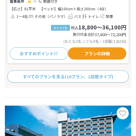
朝食付き
【広さ】81平米
【ベッド】幅100cm×長さ200cm（4台）
1～4名
その他（パノラマ）
バス
トイレ
禁煙
18,800～36,100円
税込
おとな1名
旅行代金合計
37,600〜72,200
円
(おとな2名 こども0名・1部屋/1泊2日)
おすすめポイント
プランの詳細
すべてのプランを見る
(16プラン、1部屋タイプ)