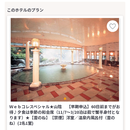
Ｗｅｂコレスペシャル★山陰 【早期申込】60日前までがお
得♪夕食は季節の和会席（11/7～3/20泊は茹で蟹半身付とな
ります）★【雲のね】【禁煙】洋室／温泉内風呂付（雲の
ね）(2名1室)