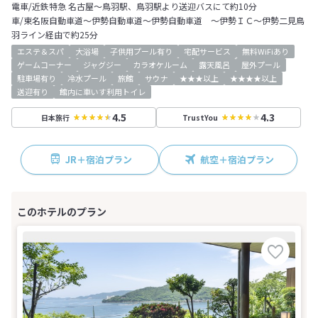
電車/近鉄特急 名古屋～鳥羽駅、鳥羽駅より送迎バスにて約10分
車/東名阪自動車道～伊勢自動車道～伊勢自動車道 ～伊勢ＩＣ～伊勢二見鳥
羽ライン経由で約25分
エステ＆スパ
大浴場
子供用プール有り
宅配サービス
無料WiFiあり
ゲームコーナー
ジャグジー
カラオケルーム
露天風呂
屋外プール
駐車場有り
冷水プール
旅館
サウナ
★★★以上
★★★★以上
送迎有り
館内に車いす利用トイレ
4.5
4.3
日本旅行
TrustYou
JR＋宿泊プラン
航空＋宿泊プラン