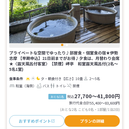
プライベートな空間でゆったり♪部屋食・個室食の宿★伊勢
志摩 【早期申込】21日前までがお得♪夕食は、月替わり会席
★〈露天風呂付客室〉【禁煙】岬亭 和室露天風呂付(2名～
5名1室)
夕・朝食付き
【広さ】10畳
2～5名
和室（海側）
バス
トイレ
禁煙
27,700～41,800円
税込
おとな1名
旅行代金合計
55,400〜83,600
円
(おとな2名 こども0名・1部屋/1泊2日)
おすすめポイント
プランの詳細