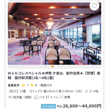
Ｗｅｂコレスペシャル★伊勢 夕食は、創作会席★【禁煙】南
館 露付和洋室(2名～8名1室)
夕・朝食付き
【広さ】15畳
【ベッド】幅120cm×長さ200cm（2台）
2～8名
和洋室（海側）
バス
トイレ
禁煙
26,600～44,000円
税込
おとな1名