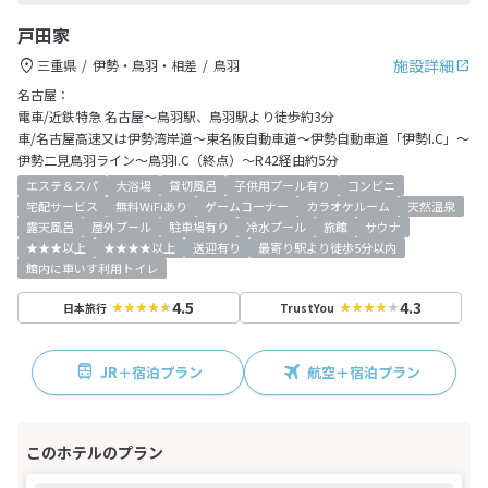
戸田家
施設詳細
三重県
伊勢・鳥羽・相差
鳥羽
名古屋：
電車/近鉄特急 名古屋～鳥羽駅、鳥羽駅より徒歩約3分
車/名古屋高速又は伊勢湾岸道～東名阪自動車道～伊勢自動車道「伊勢I.C」～
伊勢二見鳥羽ライン～鳥羽I.C（終点）～R42経由約5分
エステ＆スパ
大浴場
貸切風呂
子供用プール有り
コンビニ
宅配サービス
無料WiFiあり
ゲームコーナー
カラオケルーム
天然温泉
露天風呂
屋外プール
駐車場有り
冷水プール
旅館
サウナ
★★★以上
★★★★以上
送迎有り
最寄り駅より徒歩5分以内
館内に車いす利用トイレ
4.5
4.3
日本旅行
TrustYou
JR＋宿泊プラン
航空＋宿泊プラン