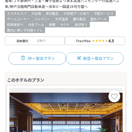
電車/ＪＲ新神戸・三宮・舞子各駅より洲本高速バスセンター行高速バス
車/神戸淡路鳴門自動車道～洲本IC～国道28号方面へ
エステ＆スパ
大浴場
貸切風呂
子供用プール有り
宅配サービス
ゲームコーナー
ジャグジー
天然温泉
露天風呂
屋外プール
駐車場有り
冷水プール
旅館
サウナ
送迎有り
館内に車いす利用トイレ
4.5
収集中
日本旅行
TrustYou
JR＋宿泊プラン
航空＋宿泊プラン