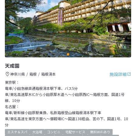
天成園
施設詳細
神奈川県
箱根
箱根湯本
東京駅：
電車/小田急線直通箱根湯本駅下車、バス5分
車/東名高速厚木ICから小田原厚木道へ～小田原西IC～箱根方面、国道1号
線、10分
名古屋：
電車/新幹線小田原駅乗換、私鉄箱根登山線箱根湯本駅下車
車/東名高速を東京方面へ～御殿場IC～国道138経由、宮の下、国道1号、10
分
エステ＆スパ
大浴場
コンビニ
宅配サービス
無料WiFiあり