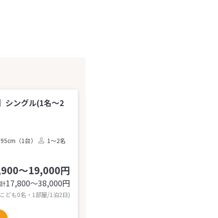
シングル(1名～2
95cm（1台）
1～2名
,900～19,000円
17,800〜38,000
円
計
 こども0名・1部屋/1泊2日)