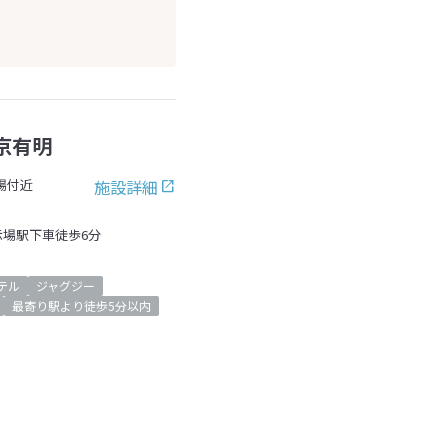
京有明
施設詳細
場付近
示場駅下車徒歩6分
テル
ジャグジー
最寄り駅より徒歩5分以内