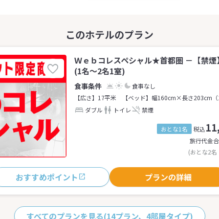
Ｗｅｂコレスペシャル★首都圏 －【禁煙
(1名～2名1室)
食事なし
【広さ】17平米
【ベッド】幅160cm×長さ203cm（
ダブル
トイレ
禁煙
11
おとな1名
税込
旅行代金合
(おとな2名
おすすめポイント
プランの詳細
すべてのプランを見る
(14プラン、4部屋タイプ)