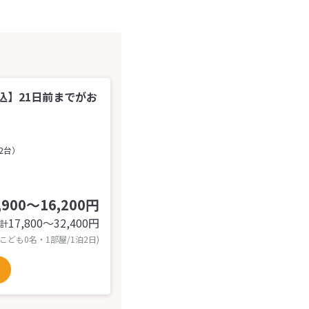
込】21日前までがお
2台）
,900～16,200円
17,800〜32,400
円
計
 こども0名・1部屋/1泊2日)