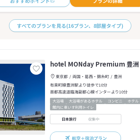
おすすめポイント
プランの詳細
すべてのプランを見る
(16プラン、8部屋タイプ)
hotel MONday Premium 豊洲
東京都
両国・葛西・錦糸町
豊洲
有楽町線豊洲駅より徒歩で10分
首都高速道臨海副都心線インターより10分
大浴場
大浴場があるホテル
コンビニ
ホテル
館内に車いす利用トイレ
日本旅行
収集中
航空＋宿泊プラン