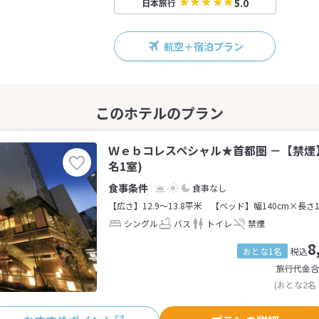
5.0
日本旅行
航空＋宿泊プラン
Ｗｅｂコレスペシャル★首都圏 －【禁煙】
名1室)
食事なし
【広さ】12.9～13.8平米
【ベッド】幅140cm×長さ1
シングル
バス
トイレ
禁煙
8
おとな1名
税込
旅行代金合
(おとな2名