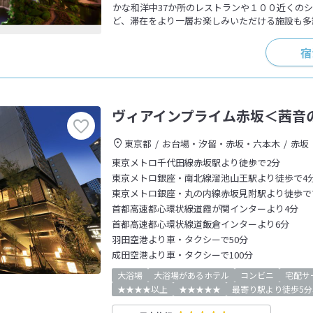
かな和洋中37か所のレストランや１００近くの
ど、滞在をより一層お楽しみいただける施設も多
宿
ヴィアインプライム赤坂＜茜音
東京都
お台場・汐留・赤坂・六本木
赤坂
東京メトロ千代田線赤坂駅より徒歩で2分
東京メトロ銀座・南北線溜池山王駅より徒歩で4
東京メトロ銀座・丸の内線赤坂見附駅より徒歩で
首都高速都心環状線道霞が関インターより4分
首都高速都心環状線道飯倉インターより6分
羽田空港より車・タクシーで50分
成田空港より車・タクシーで100分
大浴場
大浴場があるホテル
コンビニ
宅配サ
★★★★以上
★★★★★
最寄り駅より徒歩5分