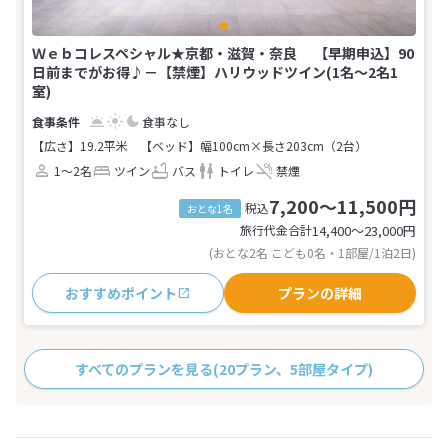
Ｗｅｂコレスペシャル★京都・滋賀・奈良 【早期申込】90
日前までがお得♪－【禁煙】ハリウッドツイン(1名～2名1
室)
食事なし
【広さ】19.2平米
【ベッド】幅100cm×長さ203cm（2台）
1～2名
ツイン
バス
トイレ
禁煙
7,200～11,500円
税込
おとな1名
旅行代金合計
14,400〜23,000
円
(おとな2名 こども0名・1部屋/1泊2日)
おすすめポイント
プランの詳細
すべてのプランを見る
(20プラン、5部屋タイプ)