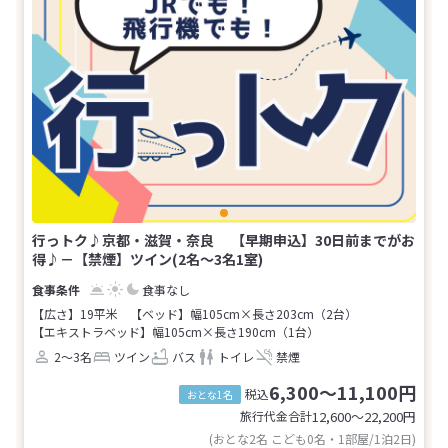
行っトク♪京都・滋賀・奈良 【早期申込】30日前までがお
得♪－【禁煙】ツイン(2名～3名1室)
食事なし
【広さ】19平米
【ベッド】幅105cm×長さ203cm（2台）
【エキストラベッド】幅105cm×長さ190cm（1台）
2～3名
ツイン
バス
トイレ
禁煙
6,300～11,100円
税込
おとな1名
旅行代金合計
12,600〜22,200
円
(おとな2名 こども0名・1部屋/1泊2日)