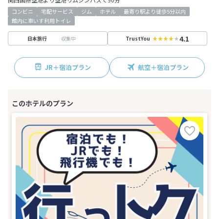
コンビニ
宅配サービス
ジム
ホテル
最寄り駅より徒歩5分以内
館内に車いす利用トイレ
4.1
収集中
日本旅行
TrustYou
JR＋宿泊プラン
航空＋宿泊プラン