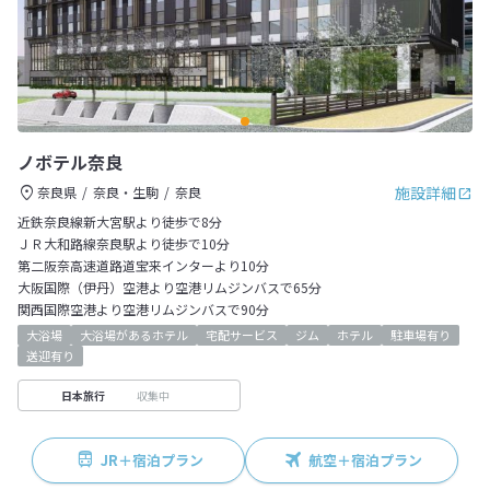
ノボテル奈良
施設詳細
奈良県
奈良・生駒
奈良
近鉄奈良線新大宮駅より徒歩で8分
ＪＲ大和路線奈良駅より徒歩で10分
第二阪奈高速道路道宝来インターより10分
大阪国際（伊丹）空港より空港リムジンバスで65分
関西国際空港より空港リムジンバスで90分
大浴場
大浴場があるホテル
宅配サービス
ジム
ホテル
駐車場有り
送迎有り
収集中
日本旅行
JR＋宿泊プラン
航空＋宿泊プラン