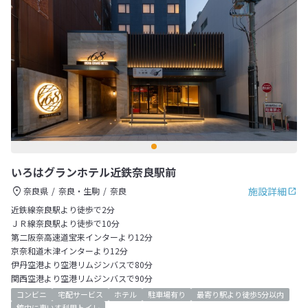
いろはグランホテル近鉄奈良駅前
施設詳細
奈良県
奈良・生駒
奈良
近鉄線奈良駅より徒歩で2分
ＪＲ線奈良駅より徒歩で10分
第二阪奈高速道宝来インターより12分
京奈和道木津インターより12分
伊丹空港より空港リムジンバスで80分
関西空港より空港リムジンバスで90分
コンビニ
宅配サービス
ホテル
駐車場有り
最寄り駅より徒歩5分以内
館内に車いす利用トイレ