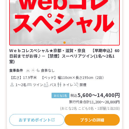
Ｗｅｂコレスペシャル★京都・滋賀・奈良 【早期申込】60
日前までがお得♪－【禁煙】スーペリアツイン(1名～2名1
室)
食事なし
【広さ】17.9平米
【ベッド】幅110cm×長さ195cm（2台）
1～2名
ツイン
バス
トイレ
禁煙
5,600～14,400円
税込
おとな1名
旅行代金合計
11,200〜28,800
円
(おとな2名 こども0名・1部屋/1泊2日)
おすすめポイント
プランの詳細