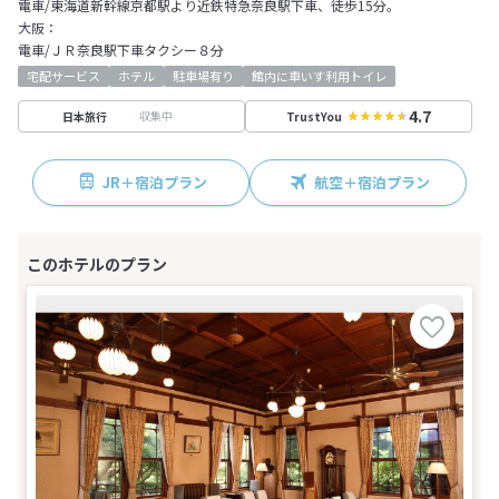
電車/東海道新幹線京都駅より近鉄特急奈良駅下車、徒歩15分。
大阪：
電車/ＪＲ奈良駅下車タクシー８分
宅配サービス
ホテル
駐車場有り
館内に車いす利用トイレ
4.7
収集中
日本旅行
TrustYou
JR＋宿泊プラン
航空＋宿泊プラン