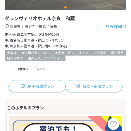
グランヴィリオホテル奈良 和蔵
施設詳細
奈良県
長谷寺・橿原
天理
電車/近鉄二階堂駅より徒歩約15分
車/西名阪自動車道～郡山IC～車約5分
車/京奈和自動車道～郡山南IC～車約5分
大浴場
大浴場があるホテル
宅配サービス
ホテル
天然温泉
露天風呂
駐車場有り
館内に車いす利用トイレ
収集中
日本旅行
JR＋宿泊プラン
航空＋宿泊プラン