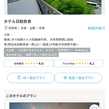
ホテル日航奈良
施設詳細
奈良県
奈良・生駒
奈良
大阪：
電車/JR大阪駅から大和路線利用、JR奈良駅西口直結
車/西名阪自動車道～郡山IC～国道24号線JR奈良駅方面へ
大浴場
大浴場があるホテル
ホテル
駐車場有り
★★★以上
★★★★以上
最寄り駅より徒歩5分以内
4.0
4.2
日本旅行
TrustYou
JR＋宿泊プラン
航空＋宿泊プラン