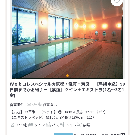
Ｗｅｂコレスペシャル★京都・滋賀・奈良 【早期申込】90
日前までがお得♪－【禁煙】ツイン＋エキストラ(2名～3名1
室)
食事なし
【広さ】26平米
【ベッド】幅110cm×長さ196cm（2台）
【エキストラベッド】幅100cm×長さ186cm（1台）
2～3名
ツイン
バス
トイレ
禁煙