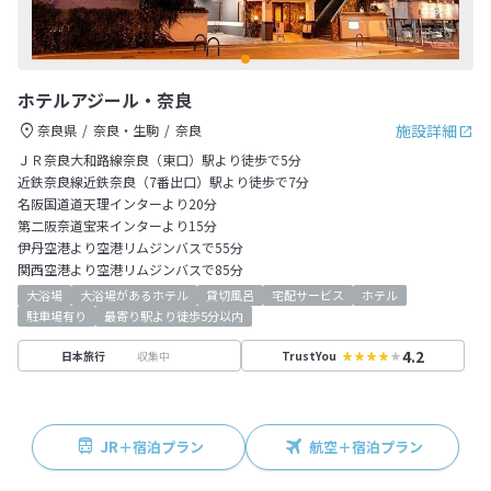
ホテルアジール・奈良
施設詳細
奈良県
奈良・生駒
奈良
ＪＲ奈良大和路線奈良（東口）駅より徒歩で5分
近鉄奈良線近鉄奈良（7番出口）駅より徒歩で7分
名阪国道道天理インターより20分
第二阪奈道宝来インターより15分
伊丹空港より空港リムジンバスで55分
関西空港より空港リムジンバスで85分
大浴場
大浴場があるホテル
貸切風呂
宅配サービス
ホテル
駐車場有り
最寄り駅より徒歩5分以内
4.2
収集中
日本旅行
TrustYou
JR＋宿泊プラン
航空＋宿泊プラン