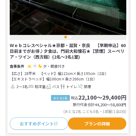
Ｗｅｂコレスペシャル★京都・滋賀・奈良 【早期申込】60
日前までがお得♪夕食は、門前大和懐石★【禁煙】スーペリ
ア・ツイン（西方館）(2名～3名1室)
夕・朝食付き
【広さ】28平米
【ベッド】幅122cm×長さ195cm（2台）
【エキストラベッド】幅100cm×長さ200cm（1台）
2～3名
和洋室
バス
トイレ
禁煙
22,100～29,400円
税込
おとな1名
旅行代金合計
44,200〜58,800
円
(おとな2名 こども0名・1部屋/1泊2日)
おすすめポイント
プランの詳細