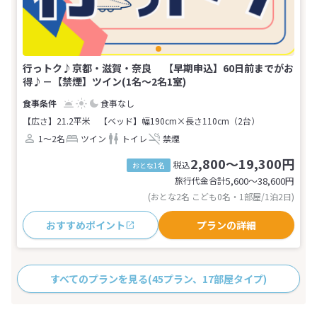
行っトク♪京都・滋賀・奈良 【早期申込】60日前までがお
得♪－【禁煙】ツイン(1名～2名1室)
食事なし
【広さ】21.2平米
【ベッド】幅190cm×長さ110cm（2台）
1～2名
ツイン
トイレ
禁煙
2,800～19,300円
税込
おとな1名
旅行代金合計
5,600〜38,600
円
(おとな2名 こども0名・1部屋/1泊2日)
おすすめポイント
プランの詳細
すべてのプランを見る
(45プラン、17部屋タイプ)