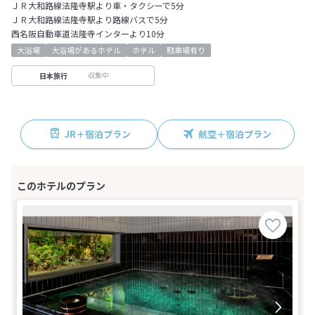
ＪＲ大和路線法隆寺駅より車・タクシーで5分
ＪＲ大和路線法隆寺駅より路線バスで5分
西名阪自動車道法隆寺インターより10分
大浴場
大浴場があるホテル
ホテル
駐車場有り
収集中
日本旅行
JR＋宿泊プラン
航空＋宿泊プラン