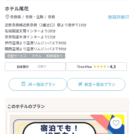
ホテル尾花
施設詳細
奈良県
奈良・生駒
奈良
近鉄奈良線近鉄奈良（2番出口）駅より徒歩で10分
名阪国道天理インターより20分
京奈和道木津インターより15分
伊丹空港より空港リムジンバスで60分
関西空港より空港リムジンバスで90分
宅配サービス
ホテル
駐車場有り
4.3
収集中
日本旅行
TrustYou
JR＋宿泊プラン
航空＋宿泊プラン