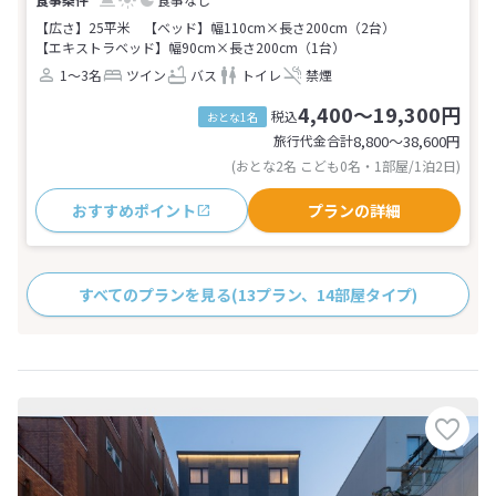
【広さ】25平米
【ベッド】幅110cm×長さ200cm（2台）
【エキストラベッド】幅90cm×長さ200cm（1台）
1～3名
ツイン
バス
トイレ
禁煙
4,400～19,300円
税込
おとな1名
旅行代金合計
8,800〜38,600
円
(おとな2名 こども0名・1部屋/1泊2日)
おすすめポイント
プランの詳細
すべてのプランを見る
(13プラン、14部屋タイプ)