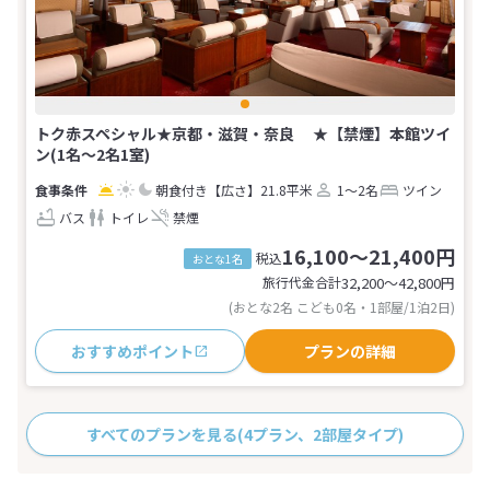
トク赤スペシャル★京都・滋賀・奈良 ★【禁煙】本館ツイ
ン(1名～2名1室)
朝食付き
【広さ】21.8平米
1～2名
ツイン
バス
トイレ
禁煙
16,100～21,400円
税込
おとな1名
旅行代金合計
32,200〜42,800
円
(おとな2名 こども0名・1部屋/1泊2日)
おすすめポイント
プランの詳細
すべてのプランを見る
(4プラン、2部屋タイプ)