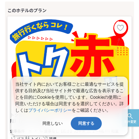
当社サイト内においてお客様ごとに最適なサービスを提
供する目的及び当社サイト外で最適な広告を表示するこ
とを目的にCookieを使用しています。Cookieの使用に
同意いただける場合は同意するを選択してください。詳
しくは
プライバシーポリシー
をご確認ください。
トク赤スペシャル★京都・滋賀・奈良 －【禁煙】和室（３
階）(2名～4名1室)
条件変更
同意しない
同意する
食事なし
【広さ】32平米
2～4名
和室
バス
トイレ
禁煙