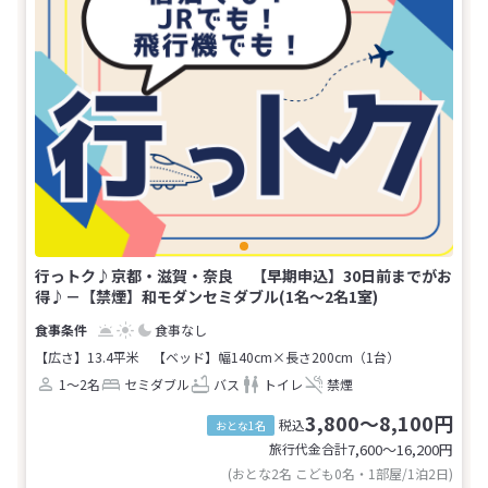
行っトク♪京都・滋賀・奈良 【早期申込】30日前までがお
得♪－【禁煙】和モダンセミダブル(1名～2名1室)
食事なし
【広さ】13.4平米
【ベッド】幅140cm×長さ200cm（1台）
1～2名
セミダブル
バス
トイレ
禁煙
3,800～8,100円
税込
おとな1名
旅行代金合計
7,600〜16,200
円
(おとな2名 こども0名・1部屋/1泊2日)