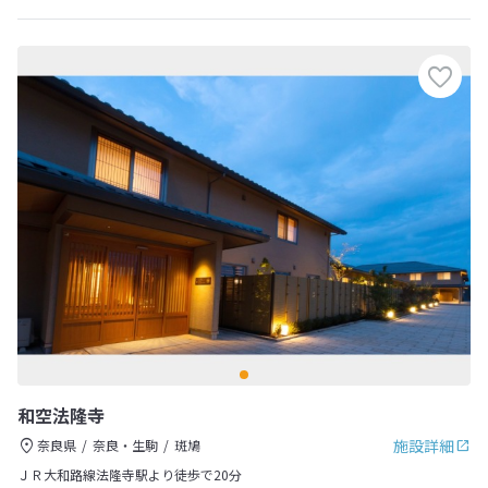
和空法隆寺
施設詳細
奈良県
奈良・生駒
斑鳩
ＪＲ大和路線法隆寺駅より徒歩で20分