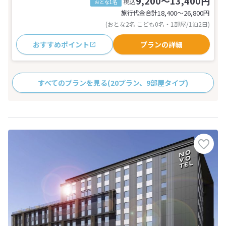
9,200～13,400円
税込
おとな1名
旅行代金合計
18,400〜26,800
円
(おとな2名 こども0名・1部屋/1泊2日)
おすすめポイント
プランの詳細
すべてのプランを見る
(20プラン、9部屋タイプ)