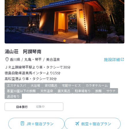
湯山荘 阿讃琴南
施設詳細
香川県
丸亀・琴平
美合温泉
ＪＲ土讃線琴平駅より車・タクシーで30分
徳島自動車道美馬インターより15分
高松空港より車・タクシーで30分
エステ＆スパ
大浴場
貸切風呂
宅配サービス
カラオケルーム
客室30室以下の旅館
天然温泉
露天風呂
駐車場有り
旅館
サウナ
送迎有り
収集中
日本旅行
JR＋宿泊プラン
航空＋宿泊プラン