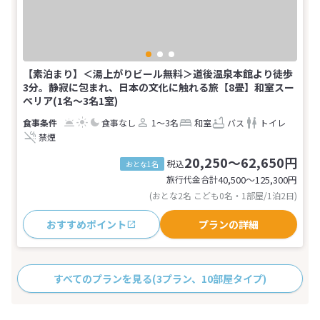
【素泊まり】＜湯上がりビール無料＞道後温泉本館より徒歩
3分。静寂に包まれ、日本の文化に触れる旅【8畳】和室スー
ペリア(1名～3名1室)
食事なし
1～3名
和室
バス
トイレ
禁煙
20,250～62,650円
税込
おとな1名
旅行代金合計
40,500〜125,300
円
(おとな2名 こども0名・1部屋/1泊2日)
おすすめポイント
プランの詳細
すべてのプランを見る
(3プラン、10部屋タイプ)