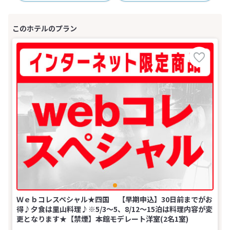
Ｗｅｂコレスペシャル★四国 【早期申込】30日前までがお
得♪夕食は里山料理♪※5/3～5、8/12～15泊は料理内容が変
更となります★【禁煙】本館モデレート洋室(2名1室)