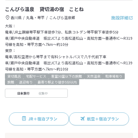
こんぴら温泉 貸切湯の宿 ことね
施設詳細
香川県
丸亀・琴平
こんぴら温泉郷
大阪：
電車/JR土讃線琴平駅下車徒歩7分、私鉄コトデン琴平駅下車徒歩5分
車/瀬戸中央自動車道 坂出JCTより高松道松山・高知方面～善通寺IC～R319
号線を高知・琴平方面へ7km～約10分
東京：
電車/高松空港から琴平まで有料シャトルバスで八千代前下車
車/瀬戸中央自動車道 坂出JCTより高松道松山・高知方面～善通寺IC～R139
号線を高知・琴平方面へ7km～約10分
貸切風呂
宅配サービス
客室30室以下の旅館
天然温泉
駐車場有り
旅館
送迎有り
最寄り駅より徒歩5分以内
収集中
日本旅行
JR＋宿泊プラン
航空＋宿泊プラン