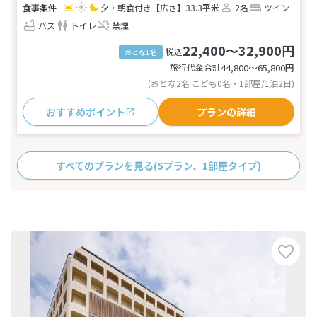
夕・朝食付き
【広さ】33.3平米
2名
ツイン
バス
トイレ
禁煙
22,400～32,900円
税込
おとな1名
旅行代金合計
44,800〜65,800
円
(おとな2名 こども0名・1部屋/1泊2日)
おすすめポイント
プランの詳細
すべてのプランを見る
(5プラン、1部屋タイプ)