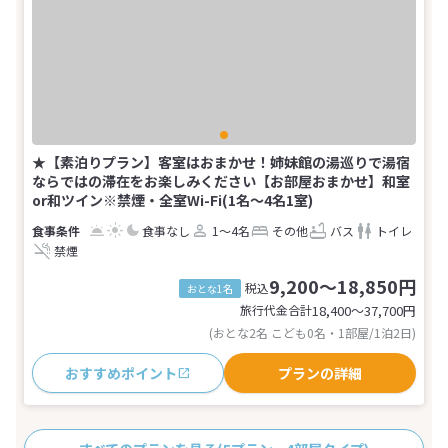
★【素泊りプラン】客室はおまかせ！姉妹館の湯巡りで湯宿
ならではの滞在をお楽しみください【お部屋おまかせ】和室
or和ツイン※禁煙・全室Wi-Fi(1名～4名1室)
食事なし
1～4名
その他
バス
トイレ
禁煙
9,200～18,850円
税込
おとな1名
旅行代金合計
18,400〜37,700
円
(おとな2名 こども0名・1部屋/1泊2日)
おすすめポイント
プランの詳細