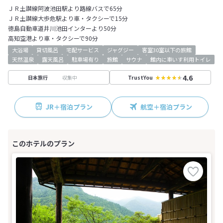
ＪＲ土讃線阿波池田駅より路線バスで65分
ＪＲ土讃線大歩危駅より車・タクシーで15分
徳島自動車道井川池田インターより50分
高知空港より車・タクシーで90分
大浴場
貸切風呂
宅配サービス
ジャグジー
客室30室以下の旅館
天然温泉
露天風呂
駐車場有り
旅館
サウナ
館内に車いす利用トイレ
4.6
収集中
日本旅行
TrustYou
JR＋宿泊プラン
航空＋宿泊プラン