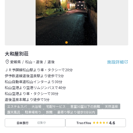
大和屋別荘
施設詳細
愛媛県
松山・道後
道後
ＪＲ予讃線松山駅より車・タクシーで20分
伊予鉄道線道後温泉駅より徒歩で5分
松山自動車道松山インターより30分
松山空港より空港リムジンバスで40分
松山空港より車・タクシーで30分
道後温泉本館より徒歩で5分
エステ＆スパ
大浴場
宅配サービス
客室30室以下の旅館
天然温泉
露天風呂
駐車場有り
旅館
最寄り駅より徒歩5分以内
4.6
収集中
日本旅行
TrustYou