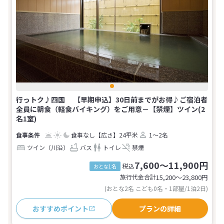
行っトク♪四国 【早期申込】30日前までがお得♪ご宿泊者
全員に朝食（軽食バイキング）をご用意－【禁煙】ツイン(2
名1室)
食事なし
【広さ】24平米
1～2名
ツイン（川沿）
バス
トイレ
禁煙
7,600～11,900円
税込
おとな1名
旅行代金合計
15,200〜23,800
円
(おとな2名 こども0名・1部屋/1泊2日)
おすすめポイント
プランの詳細