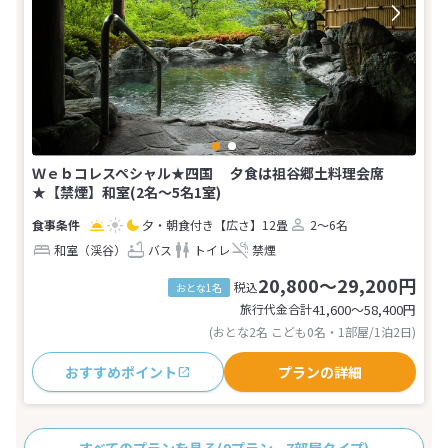
Ｗｅｂコレスペシャル★四国 夕食は祖谷郷土料理会席
★【禁煙】和室(2名～5名1室)
夕・朝食付き
【広さ】12畳
2～6名
和室（渓谷）
バス
トイレ
禁煙
20,800～29,200円
税込
おとな1名
旅行代金合計
41,600〜58,400
円
(おとな2名 こども0名・1部屋/1泊2日)
おすすめポイント
プランの詳細