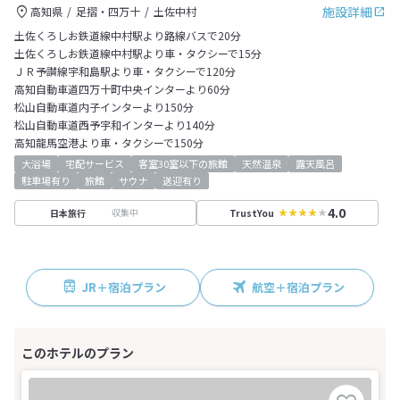
施設詳細
高知県
足摺・四万十
土佐中村
土佐くろしお鉄道線中村駅より路線バスで20分
土佐くろしお鉄道線中村駅より車・タクシーで15分
ＪＲ予讃線宇和島駅より車・タクシーで120分
高知自動車道四万十町中央インターより60分
松山自動車道内子インターより150分
松山自動車道西予宇和インターより140分
高知龍馬空港より車・タクシーで150分
大浴場
宅配サービス
客室30室以下の旅館
天然温泉
露天風呂
駐車場有り
旅館
サウナ
送迎有り
4.0
収集中
日本旅行
TrustYou
JR＋宿泊プラン
航空＋宿泊プラン