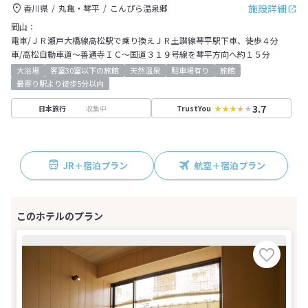
施設詳細
香川県
丸亀・琴平
こんぴら温泉郷
岡山：
電車/ＪＲ瀬戸大橋線高松駅で乗り換えＪＲ土讃線琴平駅下車、徒歩４分
車/高松自動車道～善通寺ＩＣ～国道３１９号線を琴平方向へ約１５分
大浴場
客室30室以下の旅館
天然温泉
駐車場有り
旅館
最寄り駅より徒歩5分以内
3.7
収集中
日本旅行
TrustYou
JR＋宿泊プラン
航空＋宿泊プラン