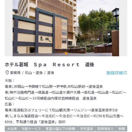
ホテル葛城 Ｓｐａ Ｒｅｓｏｒｔ 道後
施設詳細
愛媛県
松山・道後
道後
大阪：
電車/JR岡山→予讃線で松山駅→伊予鉄JR松山駅前→道後温泉
車/神戸淡路鳴門道→徳島道→松山道か瀬戸大橋→高松道→松山道～松山IC～
松山IC～松山IC～33号線経由内環状岩崎線経由 道後温泉
広島：
電車/高速船又はフェリーにて松山観光港→リムジン→道後温泉徒歩5分
車/しまなみ海道経由～今治北IC～今治北IC～今治北IC～R196を松山方面へ
60分、平和通り経由「道後温泉」目印
大浴場
宅配サービス
客室30室以下の旅館
天然温泉
駐車場有り
旅館