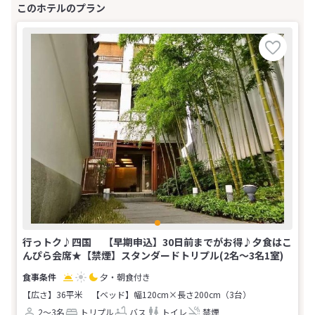
行っトク♪四国 【早期申込】30日前までがお得♪夕食はこ
んぴら会席★【禁煙】スタンダードトリプル(2名～3名1室)
夕・朝食付き
【広さ】36平米
【ベッド】幅120cm×長さ200cm（3台）
2～3名
トリプル
バス
トイレ
禁煙