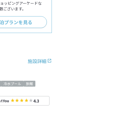
ショッピングアーケードな
数ございます。
泊プランを見る
施設詳細
冷水プール
旅館
4.3
stYou