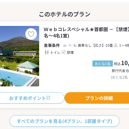
Ｗｅｂコレスペシャル★首都圏 －【禁煙
名～4名1室)
食事なし
【広さ】10畳
1～4
トイレ
禁煙
10
おとな1名
税込
旅行代金合
(おとな2名
おすすめポイント
プランの詳細
すべてのプランを見る
(4プラン、1部屋タイプ)