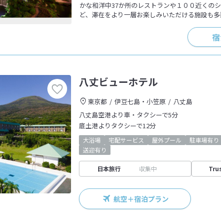
かな和洋中37か所のレストランや１００近くの
ど、滞在をより一層お楽しみいただける施設も多
宿
八丈ビューホテル
東京都
伊豆七島・小笠原
八丈島
八丈島空港より車・タクシーで5分
底土港よりタクシーで12分
大浴場
宅配サービス
屋外プール
駐車場有り
送迎有り
日本旅行
収集中
Tru
航空＋宿泊プラン