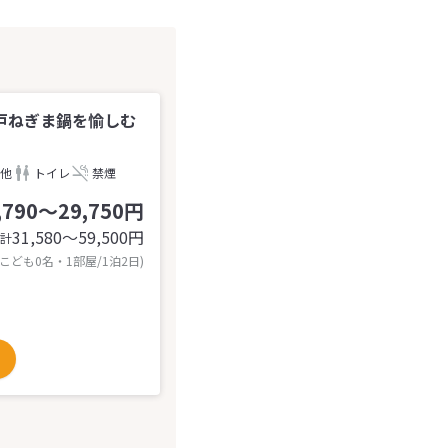
戸ねぎま鍋を愉しむ
他
トイレ
禁煙
,790～29,750円
31,580〜59,500
円
計
 こども0名・1部屋/1泊2日)