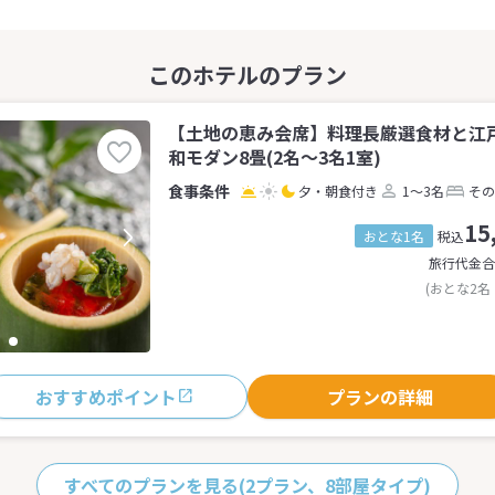
【土地の恵み会席】料理長厳選食材と江
和モダン8畳(2名～3名1室)
夕・朝食付き
1～3名
その
15
おとな1名
税込
旅行代金合
(おとな2名
おすすめポイント
プランの詳細
すべてのプランを見る
(2プラン、8部屋タイプ)