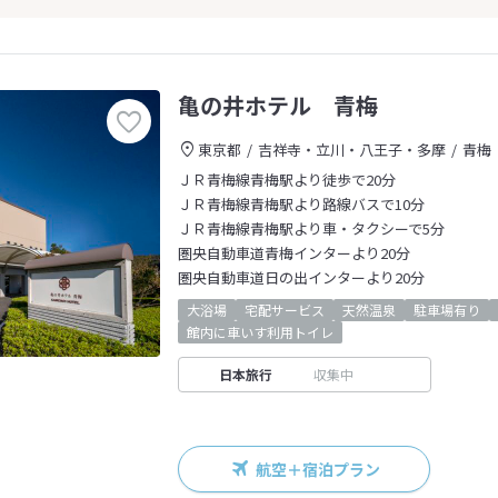
亀の井ホテル 青梅
東京都
吉祥寺・立川・八王子・多摩
青梅
ＪＲ青梅線青梅駅より徒歩で20分
ＪＲ青梅線青梅駅より路線バスで10分
ＪＲ青梅線青梅駅より車・タクシーで5分
圏央自動車道青梅インターより20分
圏央自動車道日の出インターより20分
大浴場
宅配サービス
天然温泉
駐車場有り
館内に車いす利用トイレ
日本旅行
収集中
航空＋宿泊プラン