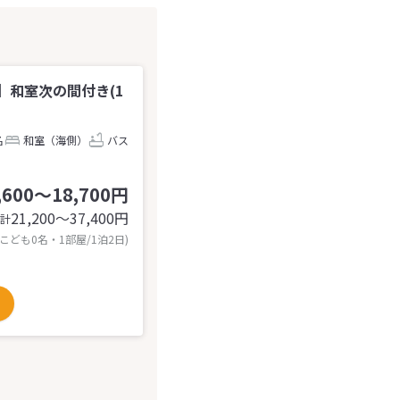
】和室次の間付き(1
名
和室（海側）
バス
,600～18,700円
21,200〜37,400
円
計
 こども0名・1部屋/1泊2日)