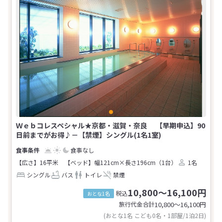
Ｗｅｂコレスペシャル★京都・滋賀・奈良 【早期申込】90
日前までがお得♪－【禁煙】シングル(1名1室)
食事なし
【広さ】16平米
【ベッド】幅121cm×長さ196cm（1台）
1名
シングル
バス
トイレ
禁煙
10,800～16,100円
税込
おとな1名
旅行代金合計
10,800〜16,100
円
(おとな1名 こども0名・1部屋/1泊2日)