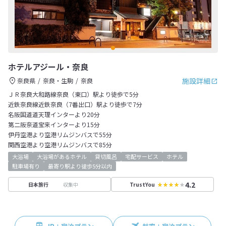
ホテルアジール・奈良
施設詳細
奈良県
奈良・生駒
奈良
ＪＲ奈良大和路線奈良（東口）駅より徒歩で5分
近鉄奈良線近鉄奈良（7番出口）駅より徒歩で7分
名阪国道道天理インターより20分
第二阪奈道宝来インターより15分
伊丹空港より空港リムジンバスで55分
関西空港より空港リムジンバスで85分
大浴場
大浴場があるホテル
貸切風呂
宅配サービス
ホテル
駐車場有り
最寄り駅より徒歩5分以内
4.2
収集中
日本旅行
TrustYou