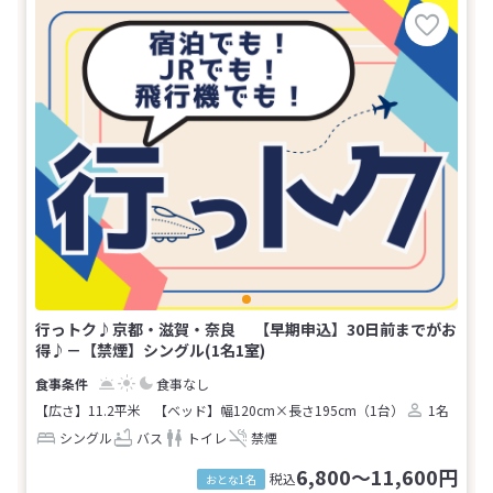
行っトク♪京都・滋賀・奈良 【早期申込】30日前までがお
得♪－【禁煙】シングル(1名1室)
食事なし
【広さ】11.2平米
【ベッド】幅120cm×長さ195cm（1台）
1名
シングル
バス
トイレ
禁煙
6,800～11,600円
税込
おとな1名