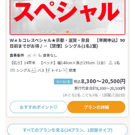
Ｗｅｂコレスペシャル★京都・滋賀・奈良 【早期申込】90
日前までがお得♪－【禁煙】シングル(1名1室)
食事なし
【広さ】14平米
【ベッド】幅140cm×長さ195cm（1台）
1名
シングル
バス
トイレ
禁煙
8,300～20,500円
税込
おとな1名
旅行代金合計
8,300〜20,500
円
(おとな1名 こども0名・1部屋/1泊2日)
おすすめポイント
プランの詳細
すべてのプランを見る
(24プラン、1部屋タイプ)