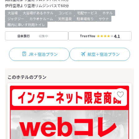
伊丹空港より空港リムジンバスで60分
大浴場
大浴場があるホテル
コンビニ
宅配サービス
ホテル
ジャグジー
カラオケルーム
天然温泉
駐車場有り
サウナ
館内に車いす利用トイレ
4.1
収集中
日本旅行
TrustYou
JR＋宿泊プラン
航空＋宿泊プラン