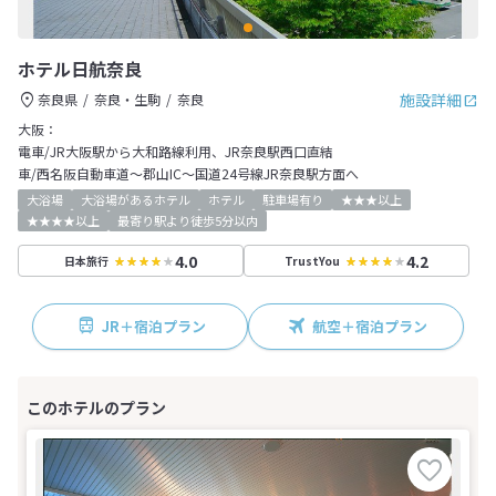
ホテル日航奈良
施設詳細
奈良県
奈良・生駒
奈良
大阪：
電車/JR大阪駅から大和路線利用、JR奈良駅西口直結
車/西名阪自動車道～郡山IC～国道24号線JR奈良駅方面へ
大浴場
大浴場があるホテル
ホテル
駐車場有り
★★★以上
★★★★以上
最寄り駅より徒歩5分以内
4.0
4.2
日本旅行
TrustYou
JR＋宿泊プラン
航空＋宿泊プラン