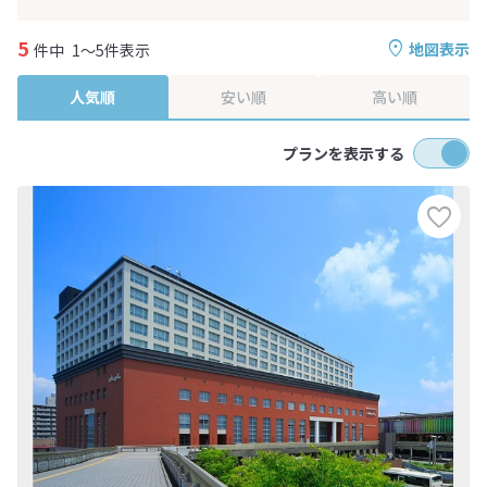
5
地図表示
件中
1～5件表示
人気順
安い順
高い順
プランを表示する