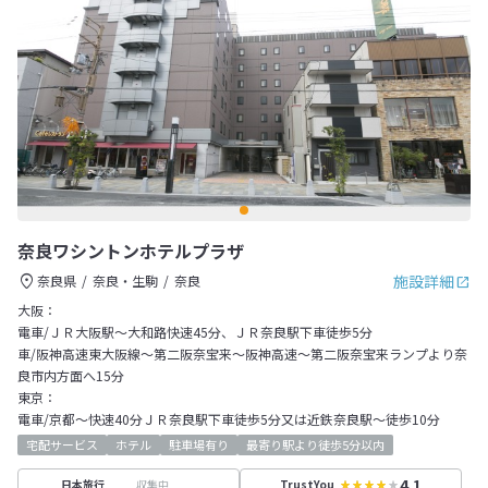
奈良ワシントンホテルプラザ
施設詳細
奈良県
奈良・生駒
奈良
大阪：
電車/ＪＲ大阪駅～大和路快速45分、ＪＲ奈良駅下車徒歩5分
車/阪神高速東大阪線～第二阪奈宝来～阪神高速～第二阪奈宝来ランプより奈
良市内方面へ15分
東京：
電車/京都～快速40分ＪＲ奈良駅下車徒歩5分又は近鉄奈良駅～徒歩10分
宅配サービス
ホテル
駐車場有り
最寄り駅より徒歩5分以内
4.1
収集中
日本旅行
TrustYou