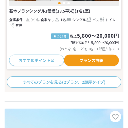
基本プランシングル1禁煙(13.5平米)(1名1室)
食事なし
1名
シングル
バス
トイレ
禁煙
5,800～20,000円
税込
おとな1名
旅行代金合計
5,800〜20,000
円
(おとな1名 こども0名・1部屋/1泊2日)
おすすめポイント
プランの詳細
すべてのプランを見る
(2プラン、2部屋タイプ)