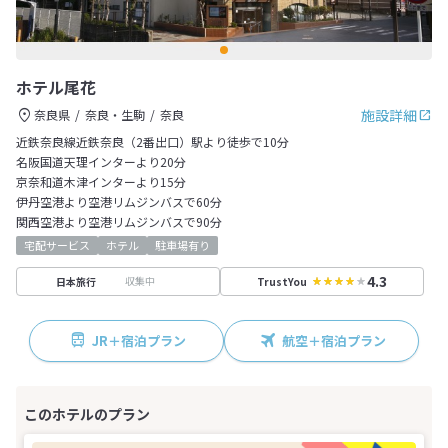
ホテル尾花
施設詳細
奈良県
奈良・生駒
奈良
近鉄奈良線近鉄奈良（2番出口）駅より徒歩で10分
名阪国道天理インターより20分
京奈和道木津インターより15分
伊丹空港より空港リムジンバスで60分
関西空港より空港リムジンバスで90分
宅配サービス
ホテル
駐車場有り
4.3
収集中
日本旅行
TrustYou
JR＋宿泊プラン
航空＋宿泊プラン