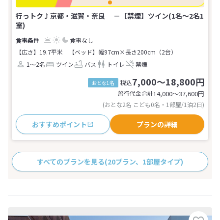
行っトク♪京都・滋賀・奈良 －【禁煙】ツイン(1名～2名1
室)
食事なし
【広さ】19.7平米
【ベッド】幅97cm×長さ200cm（2台）
1～2名
ツイン
バス
トイレ
禁煙
7,000～18,800円
税込
おとな1名
旅行代金合計
14,000〜37,600
円
(おとな2名 こども0名・1部屋/1泊2日)
おすすめポイント
プランの詳細
すべてのプランを見る
(20プラン、1部屋タイプ)