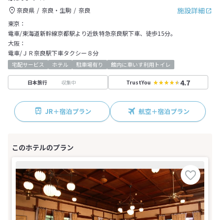
施設詳細
奈良県
奈良・生駒
奈良
東京：
電車/東海道新幹線京都駅より近鉄特急奈良駅下車、徒歩15分。
大阪：
電車/ＪＲ奈良駅下車タクシー８分
宅配サービス
ホテル
駐車場有り
館内に車いす利用トイレ
4.7
収集中
日本旅行
TrustYou
JR＋宿泊プラン
航空＋宿泊プラン