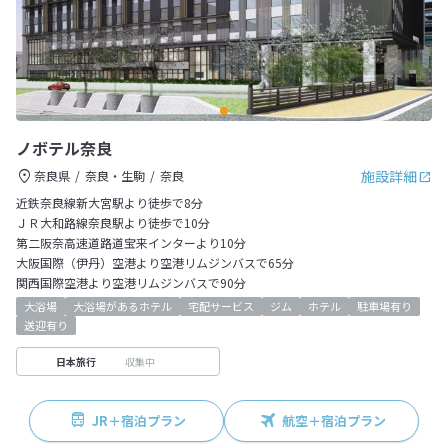
ノボテル奈良
施設詳細
奈良県
奈良・生駒
奈良
近鉄奈良線新大宮駅より徒歩で8分
ＪＲ大和路線奈良駅より徒歩で10分
第二阪奈高速道路道宝来インターより10分
大阪国際（伊丹）空港より空港リムジンバスで65分
関西国際空港より空港リムジンバスで90分
大浴場
大浴場があるホテル
宅配サービス
ジム
ホテル
駐車場有り
送迎有り
収集中
日本旅行
JR＋宿泊プラン
航空＋宿泊プラン