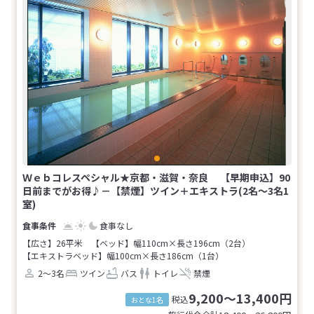
Ｗｅｂコレスペシャル★京都・滋賀・奈良 【早期申込】90
日前までがお得♪－【禁煙】ツイン＋エキストラ(2名～3名1
室)
食事なし
【広さ】26平米
【ベッド】幅110cm×長さ196cm（2台）
【エキストラベッド】幅100cm×長さ186cm（1台）
2～3名
ツイン
バス
トイレ
禁煙
9,200～13,400円
税込
おとな1名