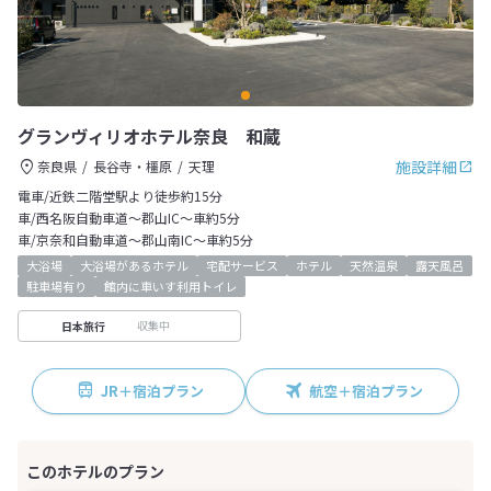
グランヴィリオホテル奈良 和蔵
施設詳細
奈良県
長谷寺・橿原
天理
電車/近鉄二階堂駅より徒歩約15分
車/西名阪自動車道～郡山IC～車約5分
車/京奈和自動車道～郡山南IC～車約5分
大浴場
大浴場があるホテル
宅配サービス
ホテル
天然温泉
露天風呂
駐車場有り
館内に車いす利用トイレ
収集中
日本旅行
JR＋宿泊プラン
航空＋宿泊プラン