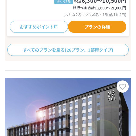
6,300～10,500円
税込
おとな1名
旅行代金合計
12,600〜21,000
円
(おとな2名 こども0名・1部屋/1泊2日)
おすすめポイント
プランの詳細
すべてのプランを見る
(28プラン、3部屋タイプ)