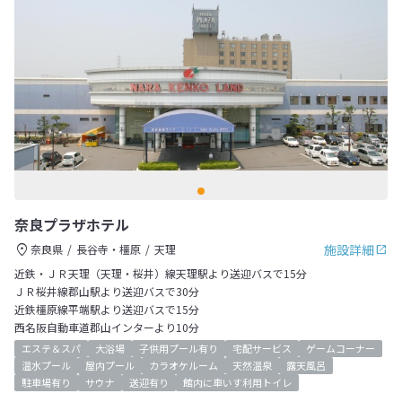
奈良プラザホテル
施設詳細
奈良県
長谷寺・橿原
天理
近鉄・ＪＲ天理（天理・桜井）線天理駅より送迎バスで15分
ＪＲ桜井線郡山駅より送迎バスで30分
近鉄橿原線平端駅より送迎バスで15分
西名阪自動車道郡山インターより10分
エステ＆スパ
大浴場
子供用プール有り
宅配サービス
ゲームコーナー
温水プール
屋内プール
カラオケルーム
天然温泉
露天風呂
駐車場有り
サウナ
送迎有り
館内に車いす利用トイレ