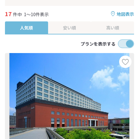
17
地図表示
件中
1～10件表示
人気順
安い順
高い順
プランを表示する