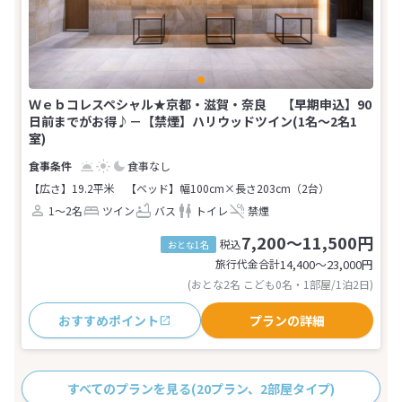
Ｗｅｂコレスペシャル★京都・滋賀・奈良 【早期申込】90
日前までがお得♪－【禁煙】ハリウッドツイン(1名～2名1
室)
食事なし
【広さ】19.2平米
【ベッド】幅100cm×長さ203cm（2台）
1～2名
ツイン
バス
トイレ
禁煙
7,200～11,500円
税込
おとな1名
旅行代金合計
14,400〜23,000
円
(おとな2名 こども0名・1部屋/1泊2日)
おすすめポイント
プランの詳細
すべてのプランを見る
(20プラン、2部屋タイプ)