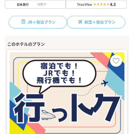
4.3
収集中
日本旅行
TrustYou
JR＋宿泊プラン
航空＋宿泊プラン