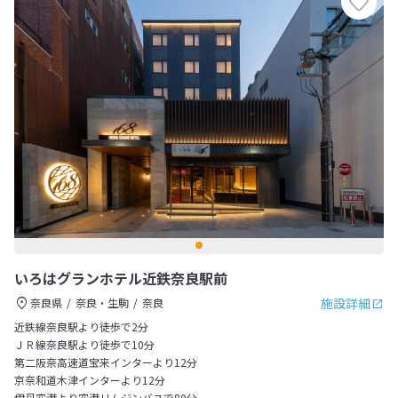
いろはグランホテル近鉄奈良駅前
施設詳細
奈良県
奈良・生駒
奈良
近鉄線奈良駅より徒歩で2分
ＪＲ線奈良駅より徒歩で10分
第二阪奈高速道宝来インターより12分
京奈和道木津インターより12分
伊丹空港より空港リムジンバスで80分