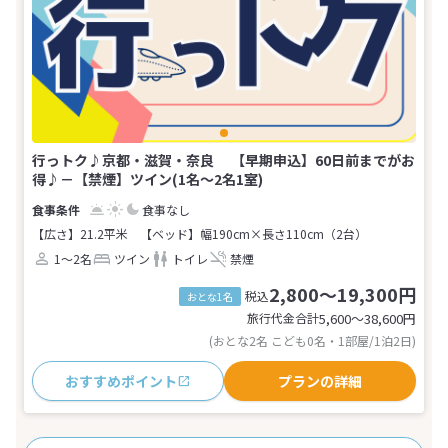
行っトク♪京都・滋賀・奈良 【早期申込】60日前までがお
得♪－【禁煙】ツイン(1名～2名1室)
食事なし
【広さ】21.2平米
【ベッド】幅190cm×長さ110cm（2台）
1～2名
ツイン
トイレ
禁煙
2,800～19,300円
税込
おとな1名
旅行代金合計
5,600〜38,600
円
(おとな2名 こども0名・1部屋/1泊2日)
おすすめポイント
プランの詳細