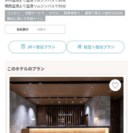
関西空港より空港リムジンバスで90分
コンビニ
宅配サービス
ホテル
駐車場有り
最寄り駅より徒歩5分以内
館内に車いす利用トイレ
収集中
日本旅行
JR＋宿泊プラン
航空＋宿泊プラン