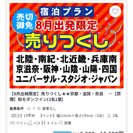
【8月出発限定】売りつくし★★京都・滋賀・奈良 －【禁
煙】和モダンツイン(2名1室)
食事なし
【広さ】19平米
【ベッド】幅110cm×長さ195cm（2台）
2名
ツイン
バス
トイレ
禁煙