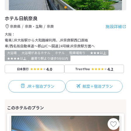
ホテル日航奈良
施設詳細
奈良県
奈良・生駒
奈良
大阪：
電車/JR大阪駅から大和路線利用、JR奈良駅西口直結
車/西名阪自動車道～郡山IC～国道24号線JR奈良駅方面へ
大浴場
大浴場があるホテル
ホテル
駐車場有り
★★★以上
★★★★以上
最寄り駅より徒歩5分以内
4.0
4.2
日本旅行
TrustYou
JR＋宿泊プラン
航空＋宿泊プラン