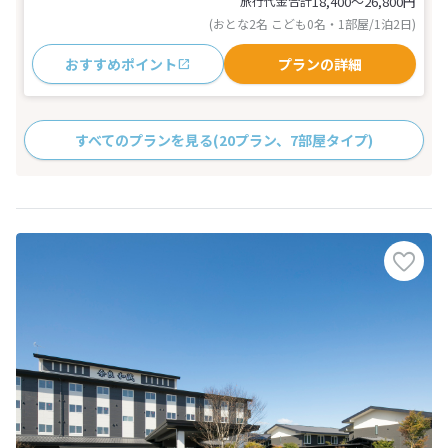
旅行代金合計
18,400〜26,800
円
(おとな2名 こども0名・1部屋/1泊2日)
おすすめポイント
プランの詳細
すべてのプランを見る
(20プラン、7部屋タイプ)