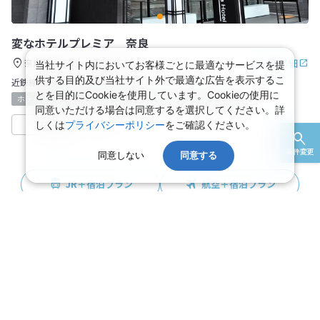
変なホテルプレミア 奈良
施設詳細
奈良県
奈良・生駒
奈良
当社サイト内においてお客様ごとに最適なサービスを提
供する目的及び当社サイト外で最適な広告を表示するこ
近鉄線近鉄奈良駅より徒歩で2分
とを目的にCookieを使用しています。Cookieの使用に
ホテル
最寄り駅より徒歩5分以内
館内に車いす利用トイレ
同意いただける場合は同意するを選択してください。詳
しくは
プライバシーポリシー
収集中
をご確認ください。
日本旅行
条件変更
同意しない
同意する
JR＋宿泊プラン
航空＋宿泊プラン