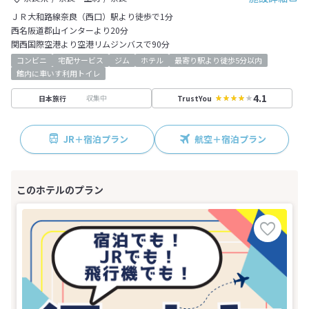
ＪＲ大和路線奈良（西口）駅より徒歩で1分
西名阪道郡山インターより20分
関西国際空港より空港リムジンバスで90分
コンビニ
宅配サービス
ジム
ホテル
最寄り駅より徒歩5分以内
館内に車いす利用トイレ
4.1
収集中
日本旅行
TrustYou
JR＋宿泊プラン
航空＋宿泊プラン