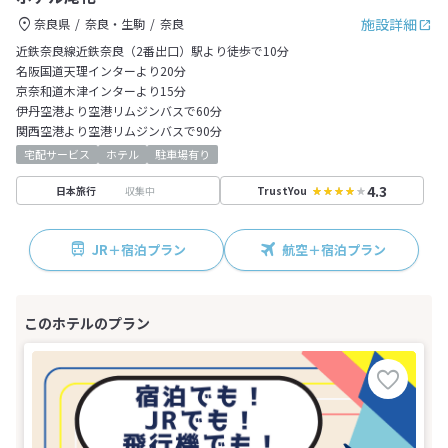
施設詳細
奈良県
奈良・生駒
奈良
近鉄奈良線近鉄奈良（2番出口）駅より徒歩で10分
名阪国道天理インターより20分
京奈和道木津インターより15分
伊丹空港より空港リムジンバスで60分
関西空港より空港リムジンバスで90分
宅配サービス
ホテル
駐車場有り
4.3
収集中
日本旅行
TrustYou
JR＋宿泊プラン
航空＋宿泊プラン