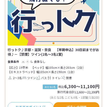
行っトク♪京都・滋賀・奈良 【早期申込】30日前までがお
得♪－【禁煙】ツイン(2名～3名1室)
食事なし
【広さ】19平米
【ベッド】幅105cm×長さ203cm（2台）
【エキストラベッド】幅105cm×長さ190cm（1台）
2～3名
ツイン
バス
トイレ
禁煙
6,300～11,100円
税込
おとな1名
旅行代金合計
12,600〜22,200
円
(おとな2名 こども0名・1部屋/1泊2日)
おすすめポイント
プランの詳細