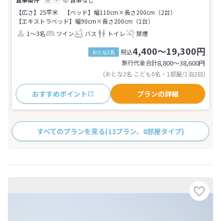
【広さ】25平米
【ベッド】幅110cm×長さ200cm（2台）
【エキストラベッド】幅90cm×長さ200cm（1台）
1～3名
ツイン
バス
トイレ
禁煙
4,400～19,300円
税込
おとな1名
旅行代金合計
8,800〜38,600
円
(おとな2名 こども0名・1部屋/1泊2日)
おすすめポイント
プランの詳細
すべてのプランを見る
(13プラン、8部屋タイプ)