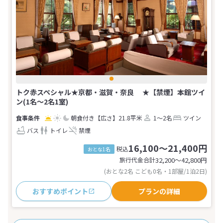
トク赤スペシャル★京都・滋賀・奈良 ★【禁煙】本館ツイ
ン(1名～2名1室)
朝食付き
【広さ】21.8平米
1～2名
ツイン
バス
トイレ
禁煙
16,100～21,400円
税込
おとな1名
旅行代金合計
32,200〜42,800
円
(おとな2名 こども0名・1部屋/1泊2日)
おすすめポイント
プランの詳細