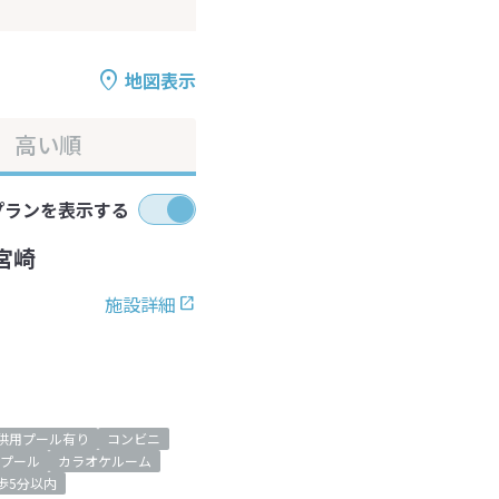
地図表示
高い順
プランを表示する
宮崎
施設詳細
供用プール有り
コンビニ
プール
カラオケルーム
歩5分以内