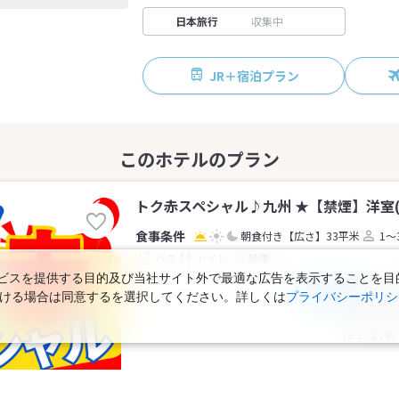
日本旅行
収集中
JR＋宿泊プラン
トク赤スペシャル♪九州 ★【禁煙】洋室(
朝食付き
【広さ】33平米
1～
バス
トイレ
禁煙
スを提供する目的及び当社サイト外で最適な広告を表示することを目的に
8
おとな1名
税込
ただける場合は同意するを選択してください。詳しくは
プライバシーポリシ
旅行代金合
(おとな2名