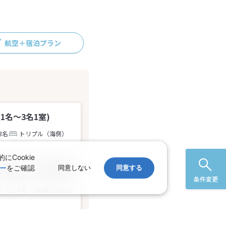
航空＋宿泊プラン
1名～3名1室)
3名
トリプル（海側）
Cookie
,400～19,300円
ー
をご確認
同意しない
同意する
16,800〜38,600
円
計
条件変更
 こども0名・1部屋/1泊2日)