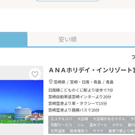
安い順
ＡＮＡホリデイ・インリゾート
宮崎県
宮崎・日南・青島
青島
日南線こどものくに駅より徒歩で7分
宮崎自動車道宮崎インターより20分
宮崎空港より車・タクシーで15分
宮崎空港より路線バスで20分
エステ＆スパ
大浴場
大浴場があるホテル
子
宅配サービス
ジム
温水プール
ホテル
屋内
天然温泉
駐車場有り
サウナ
最寄り駅より徒