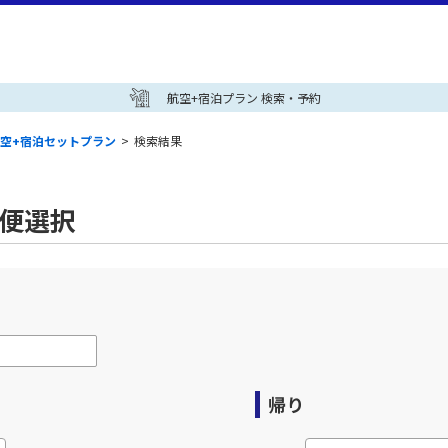
航空+宿泊プラン 検索・予約
空+宿泊セットプラン
>
検索結果
空便選択
帰り