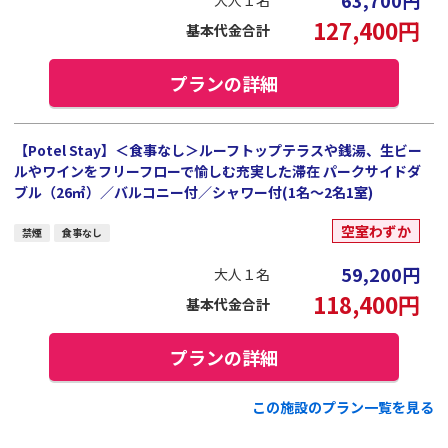
127,400
円
基本代金合計
プランの詳細
【Potel Stay】＜食事なし＞ルーフトップテラスや銭湯、生ビー
ルやワインをフリーフローで愉しむ充実した滞在 パークサイドダ
ブル（26㎡）／バルコニー付／シャワー付(1名～2名1室)
空室わずか
禁煙
食事なし
59,200
円
大人１名
118,400
円
基本代金合計
プランの詳細
この施設のプラン一覧を見る