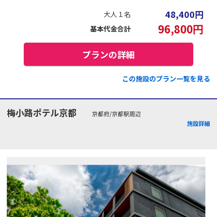
48,400
円
大人１名
96,800
円
基本代金合計
プランの詳細
この施設のプラン一覧を見る
梅小路ポテル京都
京都府/京都駅周辺
施設詳細