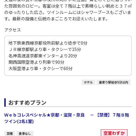
た雰囲気のロビー。客室は全て７階以上で素晴らしい眺めと３７㎡
のゆったりした広さ。ツインルームにはシャワーブースもございま
す。最新の設備と伝統のまごころでお迎えいたします。
アクセス
地下鉄東西線京都役所前駅より徒歩で0分
ＪＲ線京都駅より車・タクシーで15分
名神高速道京都東インターより20分
関西国際空港より列車で90分
大阪空港より車・タクシーで60分
ホテル
最寄り駅徒歩5分以内
おすすめプラン
Ｗｅｂコレスペシャル★京都・滋賀・奈良 － 【禁煙】７階８階
ツイン(2名1室)
空室わずか
禁煙
食事なし