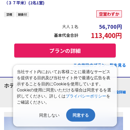
（３７平米）(2名1室)
空室わずか
禁煙
朝食付
56,700
円
大人１名
113,400
円
基本代金合計
プランの詳細
この施設のプラン一覧を見る
当社サイト内においてお客様ごとに最適なサービス
を提供する目的及び当社サイト外で最適な広告を表
示することを目的にCookieを使用しています。
ホテルエミオン京都
京都府/京都駅周辺
Cookieの使用に同意いただける場合は同意するを選
施設詳細
択してください。詳しくは
プライバシーポリシー
を
ご確認ください。
同意しない
同意する