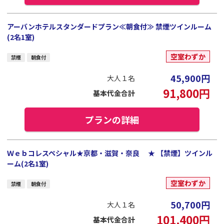
アーバンホテルスタンダードプラン≪朝食付≫ 禁煙ツインルーム
(2名1室)
空室わずか
禁煙
朝食付
45,900
円
大人１名
91,800
円
基本代金合計
プランの詳細
Ｗｅｂコレスペシャル★京都・滋賀・奈良 ★ 【禁煙】ツインル
ーム(2名1室)
空室わずか
禁煙
朝食付
50,700
円
大人１名
101,400
円
基本代金合計