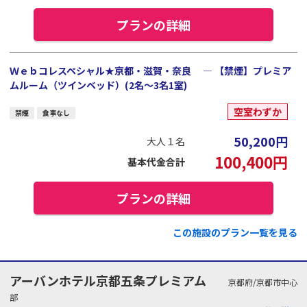
プランの詳細
Ｗｅｂコレスペシャル★京都・滋賀・奈良 ― 【禁煙】プレミア
ムルーム（ツインベッド）(2名～3名1室)
空室わずか
禁煙
食事なし
50,200
円
大人１名
100,400
円
基本代金合計
プランの詳細
この施設のプラン一覧を見る
アーバンホテル京都五条プレミアム
京都府/京都市中心
部