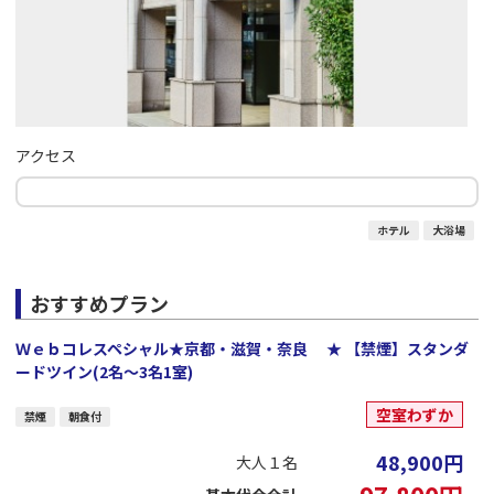
アクセス
ホテル
大浴場
おすすめプラン
Ｗｅｂコレスペシャル★京都・滋賀・奈良 ★ 【禁煙】スタンダ
ードツイン(2名～3名1室)
空室わずか
禁煙
朝食付
48,900
円
大人１名