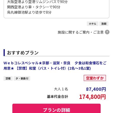
大阪空港より空港リムジンバスで90分
関西空港より車・タクシーで90分
烏丸線御池駅より徒歩で8分
ホテル
旅館
施設に関するご案内・ご注意
おすすめプラン
Ｗｅｂコレスペシャル★京都・滋賀・奈良 夕食は和食懐石をご
用意★ 【禁煙】和室（バス・トイレ付）(2名～3名1室)
空室わずか
禁煙
夕・朝食付
87,400
円
大人１名
174,800
円
基本代金合計
プランの詳細