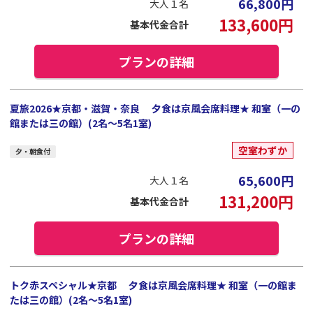
66,800
円
大人１名
133,600
円
基本代金合計
プランの詳細
夏旅2026★京都・滋賀・奈良 夕食は京風会席料理★ 和室（一の
館または三の館）(2名～5名1室)
空室わずか
夕・朝食付
65,600
円
大人１名
131,200
円
基本代金合計
プランの詳細
トク赤スペシャル★京都 夕食は京風会席料理★ 和室（一の館ま
たは三の館）(2名～5名1室)