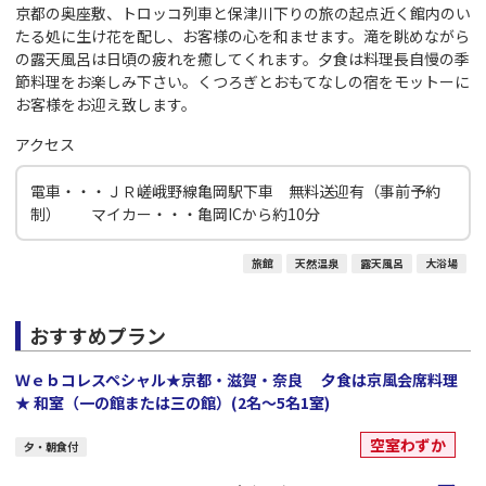
京都の奥座敷、トロッコ列車と保津川下りの旅の起点近く館内のい
たる処に生け花を配し、お客様の心を和ませます。滝を眺めながら
の露天風呂は日頃の疲れを癒してくれます。夕食は料理長自慢の季
節料理をお楽しみ下さい。くつろぎとおもてなしの宿をモットーに
お客様をお迎え致します。
アクセス
電車・・・ＪＲ嵯峨野線亀岡駅下車 無料送迎有（事前予約
制） マイカー・・・亀岡ICから約10分
旅館
天然温泉
露天風呂
大浴場
おすすめプラン
Ｗｅｂコレスペシャル★京都・滋賀・奈良 夕食は京風会席料理
★ 和室（一の館または三の館）(2名～5名1室)
空室わずか
夕・朝食付