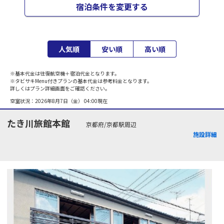
宿泊条件を変更する
人気順
安い順
高い順
※基本代金は往復航空機＋宿泊代金となります。
※タビサキMenu付きプランの基本代金は参考料金となります。
詳しくはプラン詳細画面をご確認ください。
空室状況：
2026年8月7日（金） 04:00
現在
たき川旅館本館
京都府/京都駅周辺
施設詳細