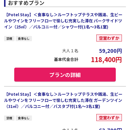
おすすめプラン
【Potel Stay】＜食事なし＞ルーフトップテラスや銭湯、生ビー
ルやワインをフリーフローで愉しむ充実した滞在 パークサイドツ
イン（25㎡）／バルコニー付／シャワー付(1名～3名1室)
空室わずか
禁煙
食事なし
59,200
円
大人１名
118,400
円
基本代金合計
プランの詳細
【Potel Stay】＜食事なし＞ルーフトップテラスや銭湯、生ビー
ルやワインをフリーフローで愉しむ充実した滞在 ガーデンツイン
（31㎡）／バルコニー付／バスタブ付(1名～3名1室)
空室わずか
禁煙
食事なし
63,700
円
大人１名