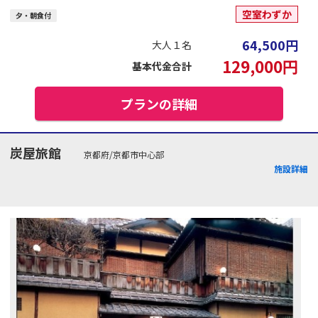
空室わずか
夕・朝食付
64,500
円
大人１名
129,000
円
基本代金合計
プランの詳細
炭屋旅館
京都府/京都市中心部
施設詳細