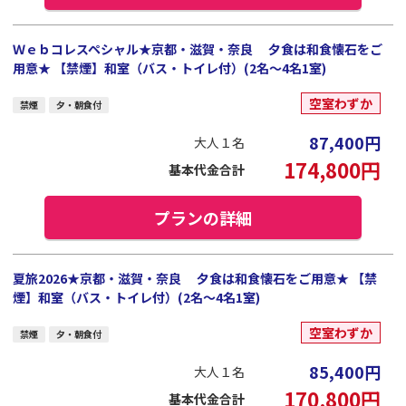
Ｗｅｂコレスペシャル★京都・滋賀・奈良 夕食は和食懐石をご
用意★ 【禁煙】和室（バス・トイレ付）(2名～4名1室)
空室わずか
禁煙
夕・朝食付
87,400
円
大人１名
174,800
円
基本代金合計
プランの詳細
夏旅2026★京都・滋賀・奈良 夕食は和食懐石をご用意★ 【禁
煙】和室（バス・トイレ付）(2名～4名1室)
空室わずか
禁煙
夕・朝食付
85,400
円
大人１名
170,800
円
基本代金合計