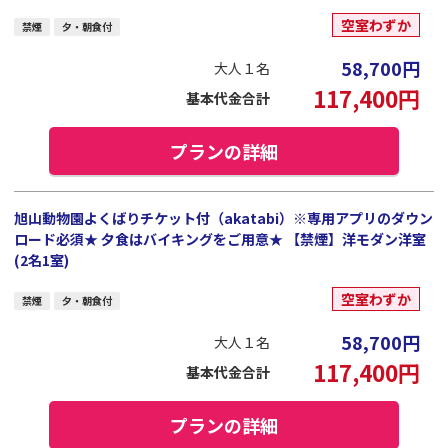
空室わずか
禁煙
夕・朝食付
58,700
円
大人１名
117,400
円
基本代金合計
プランの詳細
旭山動物園よくばりチケット付（akatabi）※専用アプリのダウン
ロード必須★ 夕食はバイキングをご用意★ 【禁煙】洋モダン洋室
(2名1室)
空室わずか
禁煙
夕・朝食付
58,700
円
大人１名
117,400
円
基本代金合計
プランの詳細