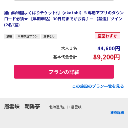
旭山動物園よくばりチケット付（akatabi）※専用アプリのダウン
ロード必須★ 【早期申込】30日前までがお得♪－ 【禁煙】ツイン
(2名1室)
空室わずか
禁煙
早期申込プラン
食事なし
44,600
円
大人１名
89,200
円
基本代金合計
プランの詳細
この施設のプラン一覧を見る
層雲峡 朝陽亭
北海道/旭川・層雲峡
施設詳細