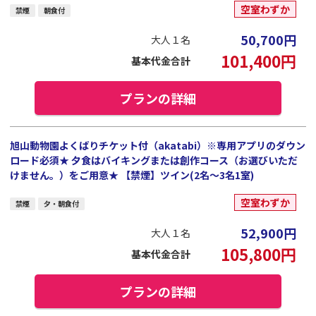
空室わずか
禁煙
朝食付
50,700
円
大人１名
101,400
円
基本代金合計
プランの詳細
旭山動物園よくばりチケット付（akatabi）※専用アプリのダウン
ロード必須★ 夕食はバイキングまたは創作コース（お選びいただ
けません。）をご用意★ 【禁煙】ツイン(2名～3名1室)
空室わずか
禁煙
夕・朝食付
52,900
円
大人１名
105,800
円
基本代金合計
プランの詳細