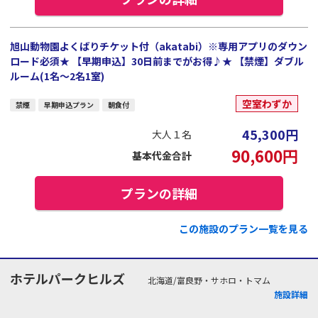
旭山動物園よくばりチケット付（akatabi）※専用アプリのダウン
ロード必須★ 【早期申込】30日前までがお得♪★ 【禁煙】ダブル
ルーム(1名～2名1室)
空室わずか
禁煙
早期申込プラン
朝食付
45,300
円
大人１名
90,600
円
基本代金合計
プランの詳細
この施設のプラン一覧を見る
ホテルパークヒルズ
北海道/富良野・サホロ・トマム
施設詳細