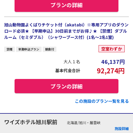
プランの詳細
旭山動物園よくばりチケット付（akatabi）※専用アプリのダウン
ロード必須★ 【早期申込】30日前までがお得♪★ 【禁煙】ダブル
ルーム（セミダブル）（シャワーブース付）(1名～2名1室)
空室わずか
禁煙
早期申込プラン
朝食付
46,137
円
大人１名
92,274
円
基本代金合計
プランの詳細
この施設のプラン一覧を見る
ワイズホテル旭川駅前
北海道/旭川・層雲峡
施設詳細