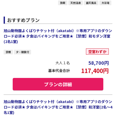
旅館
天然温泉
露天風呂
大浴場
おすすめプラン
旭山動物園よくばりチケット付（akatabi）※専用アプリのダウン
ロード必須★ 夕食はバイキングをご用意★ 【禁煙】和モダン洋室
(2名1室)
空室わずか
禁煙
夕・朝食付
58,700
円
大人１名
117,400
円
基本代金合計
プランの詳細
旭山動物園よくばりチケット付（akatabi）※専用アプリのダウン
ロード必須★ 夕食はバイキングをご用意★ 【禁煙】和洋室(2名～4
名1室)