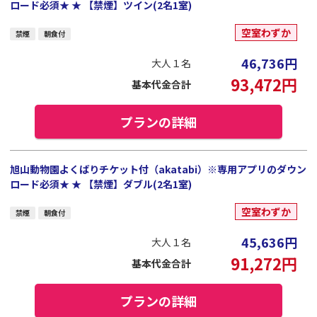
ロード必須★ ★ 【禁煙】ツイン(2名1室)
空室わずか
禁煙
朝食付
46,736
円
大人１名
93,472
円
基本代金合計
プランの詳細
旭山動物園よくばりチケット付（akatabi）※専用アプリのダウン
ロード必須★ ★ 【禁煙】ダブル(2名1室)
空室わずか
禁煙
朝食付
45,636
円
大人１名
91,272
円
基本代金合計
プランの詳細