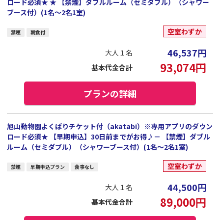
ロード必須★ ★ 【禁煙】ダブルルーム（セミダブル）（シャワー
ブース付）(1名～2名1室)
空室わずか
禁煙
朝食付
46,537
円
大人１名
93,074
円
基本代金合計
プランの詳細
旭山動物園よくばりチケット付（akatabi）※専用アプリのダウン
ロード必須★ 【早期申込】30日前までがお得♪－ 【禁煙】ダブル
ルーム（セミダブル）（シャワーブース付）(1名～2名1室)
空室わずか
禁煙
早期申込プラン
食事なし
44,500
円
大人１名
89,000
円
基本代金合計