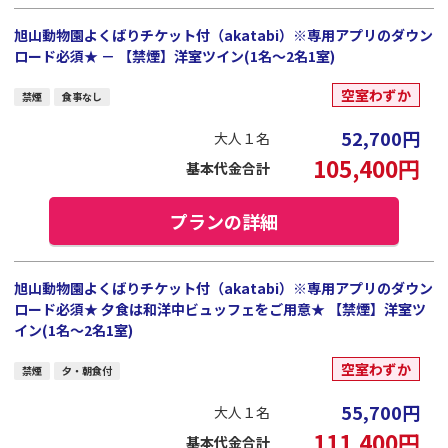
旭山動物園よくばりチケット付（akatabi）※専用アプリのダウン
ロード必須★ － 【禁煙】洋室ツイン(1名～2名1室)
空室わずか
禁煙
食事なし
52,700
円
大人１名
105,400
円
基本代金合計
プランの詳細
旭山動物園よくばりチケット付（akatabi）※専用アプリのダウン
ロード必須★ 夕食は和洋中ビュッフェをご用意★ 【禁煙】洋室ツ
イン(1名～2名1室)
空室わずか
禁煙
夕・朝食付
55,700
円
大人１名
111,400
円
基本代金合計