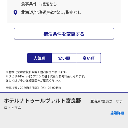
食事条件：指定なし
北海道/北海道/指定なし/指定なし
宿泊条件を変更する
人気順
安い順
高い順
※基本代金は往復航空機＋宿泊代金となります。
※タビサキMenu付きプランの基本代金は参考料金となります。
詳しくはプラン詳細画面をご確認ください。
空室状況：
2026年8月5日（水） 04:00
現在
ホテルナトゥールヴァルト富良野
北海道/富良野・サホ
ロ・トマム
施設詳細