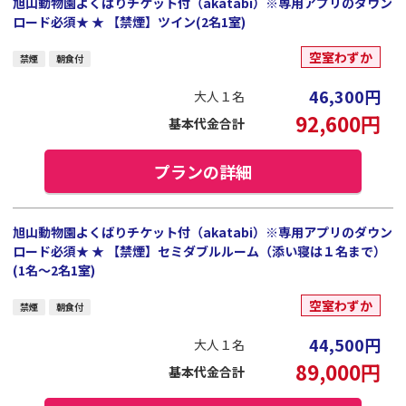
旭山動物園よくばりチケット付（akatabi）※専用アプリのダウン
ロード必須★ ★ 【禁煙】ツイン(2名1室)
空室わずか
禁煙
朝食付
46,300
円
大人１名
92,600
円
基本代金合計
プランの詳細
旭山動物園よくばりチケット付（akatabi）※専用アプリのダウン
ロード必須★ ★ 【禁煙】セミダブルルーム（添い寝は１名まで）
(1名～2名1室)
空室わずか
禁煙
朝食付
44,500
円
大人１名
89,000
円
基本代金合計