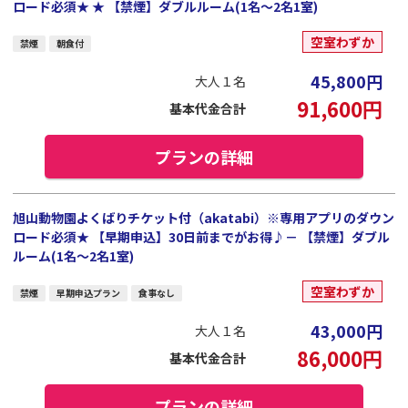
ロード必須★ ★ 【禁煙】ダブルルーム(1名～2名1室)
空室わずか
禁煙
朝食付
45,800
円
大人１名
91,600
円
基本代金合計
プランの詳細
旭山動物園よくばりチケット付（akatabi）※専用アプリのダウン
ロード必須★ 【早期申込】30日前までがお得♪－ 【禁煙】ダブル
ルーム(1名～2名1室)
空室わずか
禁煙
早期申込プラン
食事なし
43,000
円
大人１名
86,000
円
基本代金合計
プランの詳細