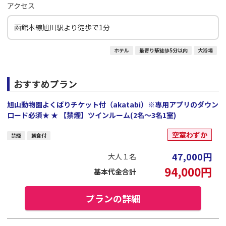
アクセス
函館本線旭川駅より徒歩で1分
ホテル
最寄り駅徒歩5分以内
大浴場
おすすめプラン
旭山動物園よくばりチケット付（akatabi）※専用アプリのダウン
ロード必須★ ★ 【禁煙】ツインルーム(2名～3名1室)
空室わずか
禁煙
朝食付
47,000
円
大人１名
94,000
円
基本代金合計
プランの詳細