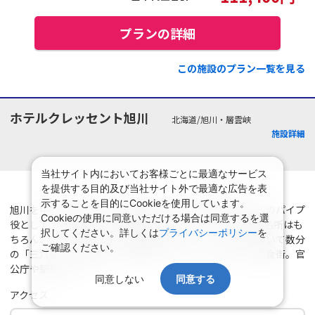
プランの詳細
この施設のプラン一覧を見る
ホテルクレッセント旭川
北海道/旭川・層雲峡
施設詳細
当社サイト内においてお客様ごとに最適なサービス
を提供する目的及び当社サイト外で最適な広告を表
示することを目的にCookieを使用しています。
旭川を中心に全道に広がる交通網。更に旭川空港が道外とのパイプ
Cookieの使用に同意いただける場合は同意するを選
役として、毎日多くのお客様を迎えています。多くの観光名所はも
択してください。詳しくは
プライバシーポリシー
を
ちろん、ゴルフ場やスキー場も数多く点在。ホテルから歩いて数分
ご確認ください。
の「三六街」は居酒屋、寿司店など約１８００軒が並ぶ飲食街。官
公庁や駅前の中
同意しない
同意する
アクセス