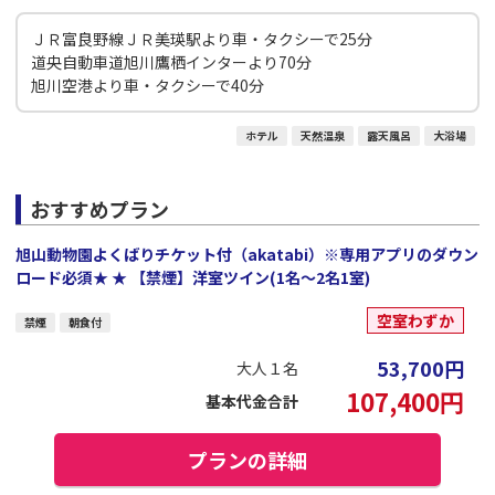
ＪＲ富良野線ＪＲ美瑛駅より車・タクシーで25分
道央自動車道旭川鷹栖インターより70分
旭川空港より車・タクシーで40分
ホテル
天然温泉
露天風呂
大浴場
おすすめプラン
旭山動物園よくばりチケット付（akatabi）※専用アプリのダウン
ロード必須★ ★ 【禁煙】洋室ツイン(1名～2名1室)
空室わずか
禁煙
朝食付
53,700
円
大人１名
107,400
円
基本代金合計
プランの詳細