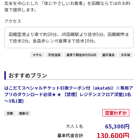
玄米を中心とした 「体にやさしいお食事」を函館ならではのお料
理で提供します。
アクセス
函館空港より車で約20分。JR函館駅より徒歩5分。函館朝市ま
で徒歩2分。金森赤レンガ倉庫まで徒歩10分。
ホテル
天然温泉
最寄り駅徒歩5分以内
露天風呂
大浴場
おすすめプラン
はこだてスペシャルチケット引換クーポン付（akatabi）※専用ア
プリのダウンロード必須★ ★ 【禁煙】レジデンスフロア洋室(2名
～3名1室)
空室わずか
禁煙
朝食付
65,300
円
大人１名
130,600
円
基本代金合計