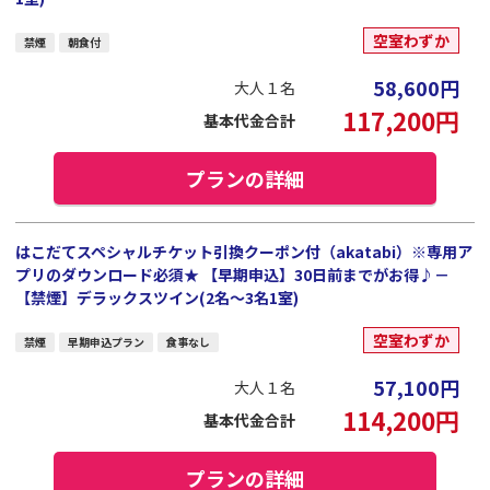
空室わずか
禁煙
朝食付
58,600
円
大人１名
117,200
円
基本代金合計
プランの詳細
はこだてスペシャルチケット引換クーポン付（akatabi）※専用ア
プリのダウンロード必須★ 【早期申込】30日前までがお得♪－
【禁煙】デラックスツイン(2名～3名1室)
空室わずか
禁煙
早期申込プラン
食事なし
57,100
円
大人１名
114,200
円
基本代金合計
プランの詳細