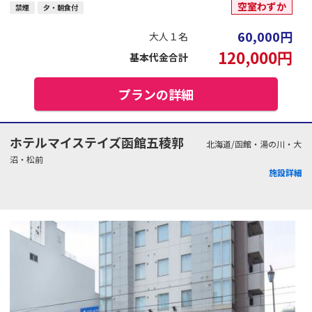
空室わずか
禁煙
夕・朝食付
60,000
円
大人１名
120,000
円
基本代金合計
プランの詳細
ホテルマイステイズ函館五稜郭
北海道/函館・湯の川・大
沼・松前
施設詳細