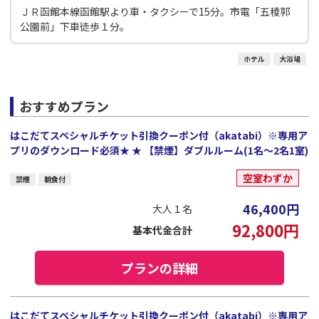
ＪＲ函館本線函館駅より車・タクシーで15分。市電「五稜郭
公園前」下車徒歩１分。
ホテル
大浴場
おすすめプラン
はこだてスペシャルチケット引換クーポン付（akatabi）※専用ア
プリのダウンロード必須★ ★ 【禁煙】ダブルルーム(1名～2名1室)
空室わずか
禁煙
朝食付
46,400
円
大人１名
92,800
円
基本代金合計
プランの詳細
はこだてスペシャルチケット引換クーポン付（akatabi）※専用ア