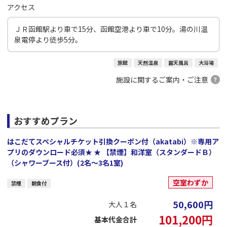
アクセス
ＪＲ函館駅より車で15分、函館空港より車で10分。湯の川温
泉電停より徒歩5分。
旅館
天然温泉
露天風呂
大浴場
施設に関するご案内・ご注意
おすすめプラン
はこだてスペシャルチケット引換クーポン付（akatabi）※専用ア
プリのダウンロード必須★ ★ 【禁煙】和洋室（スタンダードＢ）
（シャワーブース付）(2名～3名1室)
空室わずか
禁煙
朝食付
50,600
円
大人１名
101,200
円
基本代金合計