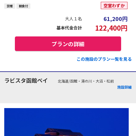
空室わずか
禁煙
朝食付
61,200
円
大人１名
122,400
円
基本代金合計
プランの詳細
この施設のプラン一覧を見る
ラビスタ函館ベイ
北海道/函館・湯の川・大沼・松前
施設詳細