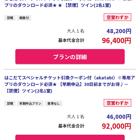
プリのダウンロード必須★ ★ 【禁煙】ツイン(2名1室)
空室わずか
禁煙
朝食付
48,200
円
大人１名
96,400
円
基本代金合計
プランの詳細
はこだてスペシャルチケット引換クーポン付（akatabi）※専用ア
プリのダウンロード必須★ 【早期申込】30日前までがお得♪－
【禁煙】ツイン(2名1室)
空室わずか
禁煙
早期申込プラン
食事なし
46,000
円
大人１名
92,000
円
基本代金合計