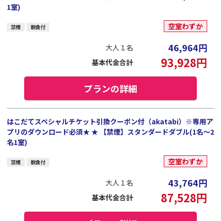
1室)
空室わずか
禁煙
朝食付
46,964
円
大人１名
93,928
円
基本代金合計
プランの詳細
はこだてスペシャルチケット引換クーポン付（akatabi）※専用ア
プリのダウンロード必須★ ★ 【禁煙】スタンダードダブル(1名～2
名1室)
空室わずか
禁煙
朝食付
43,764
円
大人１名
87,528
円
基本代金合計