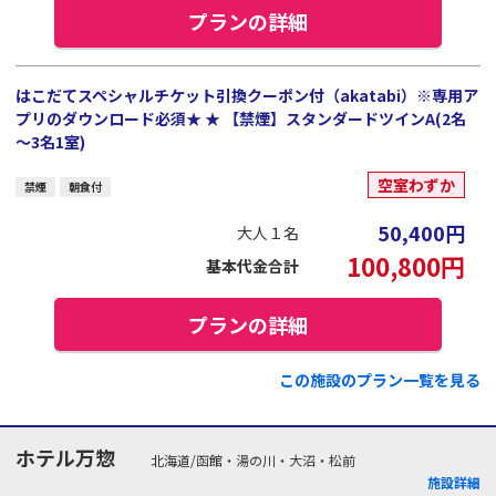
プランの詳細
はこだてスペシャルチケット引換クーポン付（akatabi）※専用ア
プリのダウンロード必須★ ★ 【禁煙】スタンダードツインA(2名
～3名1室)
空室わずか
禁煙
朝食付
50,400
円
大人１名
100,800
円
基本代金合計
プランの詳細
この施設のプラン一覧を見る
ホテル万惣
北海道/函館・湯の川・大沼・松前
施設詳細