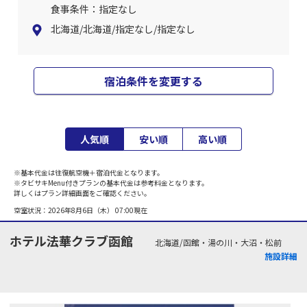
食事条件：指定なし
北海道/北海道/指定なし/指定なし
宿泊条件を変更する
人気順
安い順
高い順
※基本代金は往復航空機＋宿泊代金となります。
※タビサキMenu付きプランの基本代金は参考料金となります。
詳しくはプラン詳細画面をご確認ください。
空室状況：
2026年8月6日（木） 07:00
現在
ホテル法華クラブ函館
北海道/函館・湯の川・大沼・松前
施設詳細