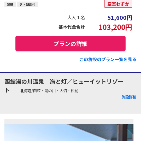
空室わずか
禁煙
夕・朝食付
51,600
円
大人１名
103,200
円
基本代金合計
プランの詳細
この施設のプラン一覧を見る
函館湯の川温泉 海と灯／ヒューイットリゾー
ト
北海道/函館・湯の川・大沼・松前
施設詳細