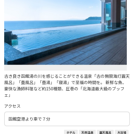
古き良き函館湯の川を感じることができる温泉「古の無限海灯露天
風呂」「畳風呂」「壺湯」「寝湯」で至福の時間を。 新鮮な魚、
豪快な漁師料理など約150種類、圧巻の「北海道最大級のブッフ
ェ」
アクセス
函館空港より車で７分
ホテル
天然温泉
露天風呂
大浴場