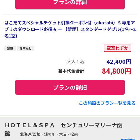
プランの詳細
はこだてスペシャルチケット引換クーポン付（akatabi）※専用ア
プリのダウンロード必須★ － 【禁煙】スタンダードダブル(1名～2
名1室)
空室わずか
禁煙
食事なし
42,400
円
大人１名
84,800
円
基本代金合計
プランの詳細
この施設のプラン一覧を見る
ＨＯＴＥＬ＆ＳＰＡ センチュリーマリーナ函
館
北海道/函館・湯の川・大沼・松前