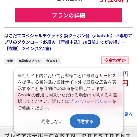
プランの詳細
はこだてスペシャルチケット引換クーポン付（akatabi）※専用ア
プリのダウンロード必須★ 【早期申込】30日前までがお得♪－
［喫煙］ツイン(2名1室)
空室わずか
喫煙
早期申込プラン
食事なし
46,100
円
大人１名
当社サイト内においてお客様ごとに最適なサービス
92,200
円
を提供する目的及び当社サイト外で最適な広告を表
基本代金合計
示することを目的にCookieを使用しています。
Cookieの使用に同意いただける場合は同意するを選
プランの詳細
択してください。詳しくは
プライバシーポリシー
を
ご確認ください。
この施設のプラン一覧を見る
同意しない
同意する
プレミアホテル－ＣＡＢＩＮ ＰＲＥＳＩＤＥＮＴ