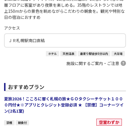
層フロアに客室があり夜景を楽しめる。35階のレストランでは地
上150mからの景色を眺めながらこだわりの朝食を。観光や特別な
日の宿泊におすすめ
アクセス
ＪＲ札幌駅南口直結
ホテル
天然温泉
最寄り駅徒歩5分以内
大浴場
施設に関するご案内・ご注意
おすすめプラン
夏旅2026！こころに響く札幌の旅★ＧＯタクシーチケット１００
０円付★※アプリとクレジット登録必須 ★ 【禁煙】コーナーツイ
ン(2名1室)
空室わずか
禁煙
朝食付