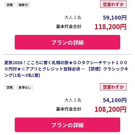
空室わずか
禁煙
朝食付
59,100
円
大人１名
118,200
円
基本代金合計
プランの詳細
夏旅2026！こころに響く札幌の旅★ＧＯタクシーチケット１００
０円付★※アプリとクレジット登録必須 － 【禁煙】クラシックキ
ング(1名～3名1室)
空室わずか
禁煙
食事なし
54,100
円
大人１名
108,200
円
基本代金合計
プランの詳細