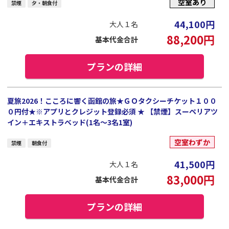
空室あり
禁煙
夕・朝食付
44,100
円
大人１名
88,200
円
基本代金合計
プランの詳細
夏旅2026！こころに響く函館の旅★ＧＯタクシーチケット１００
０円付★※アプリとクレジット登録必須 ★ 【禁煙】スーペリアツ
イン＋エキストラベッド(1名～3名1室)
空室わずか
禁煙
朝食付
41,500
円
大人１名
83,000
円
基本代金合計
プランの詳細