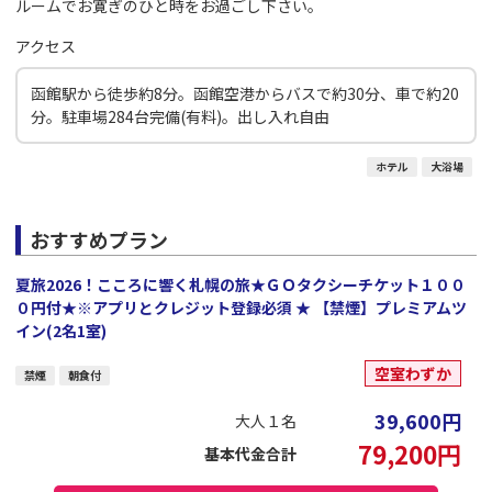
ルームでお寛ぎのひと時をお過ごし下さい。
アクセス
函館駅から徒歩約8分。函館空港からバスで約30分、車で約20
分。駐車場284台完備(有料)。出し入れ自由
ホテル
大浴場
おすすめプラン
夏旅2026！こころに響く札幌の旅★ＧＯタクシーチケット１００
０円付★※アプリとクレジット登録必須 ★ 【禁煙】プレミアムツ
イン(2名1室)
空室わずか
禁煙
朝食付
39,600
円
大人１名
79,200
円
基本代金合計