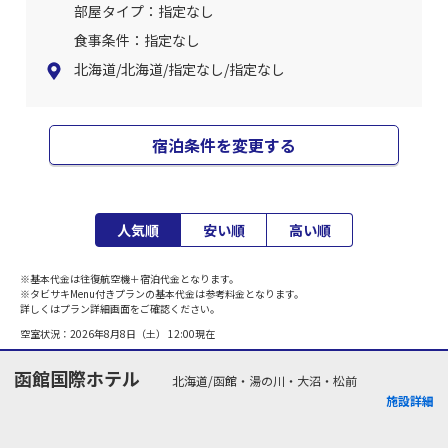
部屋タイプ：指定なし
食事条件：指定なし
北海道/北海道/指定なし/指定なし
宿泊条件を変更する
人気順
安い順
高い順
※基本代金は往復航空機＋宿泊代金となります。
※タビサキMenu付きプランの基本代金は参考料金となります。
詳しくはプラン詳細画面をご確認ください。
空室状況：
2026年8月8日（土） 12:00
現在
函館国際ホテル
北海道/函館・湯の川・大沼・松前
施設詳細