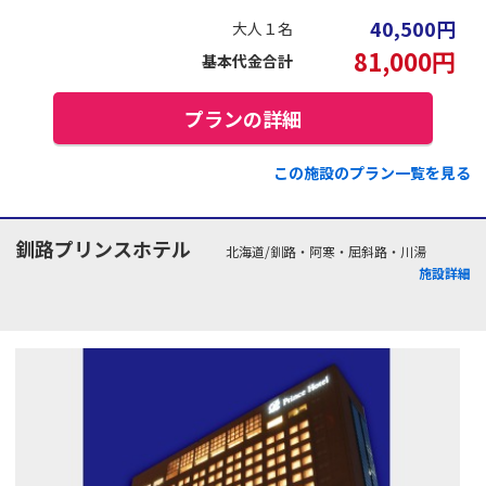
40,500
円
大人１名
81,000
円
基本代金合計
プランの詳細
この施設のプラン一覧を見る
釧路プリンスホテル
北海道/釧路・阿寒・屈斜路・川湯
施設詳細