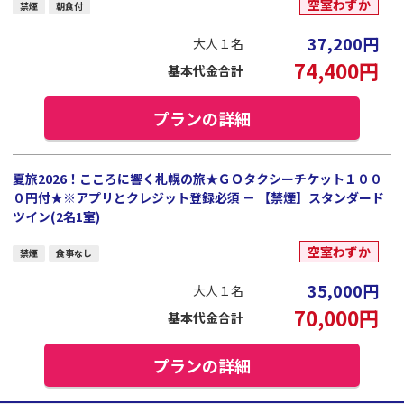
空室わずか
禁煙
朝食付
37,200
円
大人１名
74,400
円
基本代金合計
プランの詳細
夏旅2026！こころに響く札幌の旅★ＧＯタクシーチケット１００
０円付★※アプリとクレジット登録必須 － 【禁煙】スタンダード
ツイン(2名1室)
空室わずか
禁煙
食事なし
35,000
円
大人１名
70,000
円
基本代金合計
プランの詳細