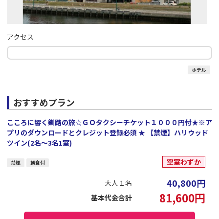
アクセス
ホテル
おすすめプラン
こころに響く釧路の旅☆ＧＯタクシーチケット１０００円付★※ア
プリのダウンロードとクレジット登録必須 ★ 【禁煙】ハリウッド
ツイン(2名～3名1室)
空室わずか
禁煙
朝食付
40,800
円
大人１名
81,600
円
基本代金合計