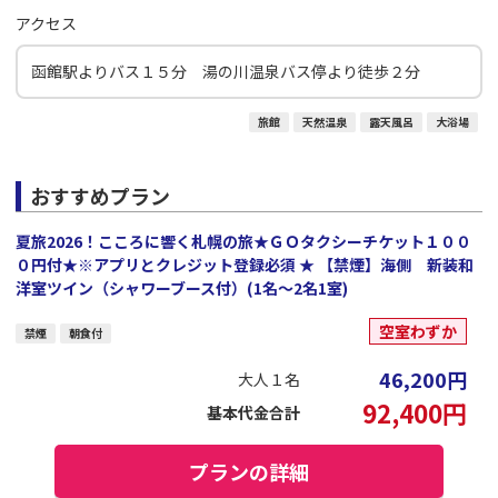
アクセス
函館駅よりバス１５分 湯の川温泉バス停より徒歩２分
旅館
天然温泉
露天風呂
大浴場
おすすめプラン
夏旅2026！こころに響く札幌の旅★ＧＯタクシーチケット１００
０円付★※アプリとクレジット登録必須 ★ 【禁煙】海側 新装和
洋室ツイン（シャワーブース付）(1名～2名1室)
空室わずか
禁煙
朝食付
46,200
円
大人１名
92,400
円
基本代金合計
プランの詳細