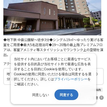
◆地下鉄 中島公園駅～徒歩3分◆シングル19㎡～ゆったり寛げる客
室をご用意◆最大5名迄宿泊可◆19～20階の最上階プレミアムフロ
アは、客室アメニティ等スタイリッシュでワンランク上の空間を演
出。
当社サイト内においてお客様ごとに最適なサービス
アクセス
を提供する目的及び当社サイト外で最適な広告を表
示することを目的にCookieを使用しています。
地下鉄南北線中島公園駅下車徒歩３分 JR札幌駅より車で１０
Cookieの使用に同意いただける場合は同意するを選
分 道央道北広島ICより３０分
択してください。詳しくは
プライバシーポリシー
を
ご確認ください。
ホテル
最寄り駅徒歩5分以内
同意しない
同意する
施設に関するご案内・ご注意