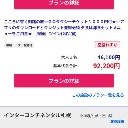
プランの詳細
こころに響く釧路の旅☆ＧＯタクシーチケット１０００円付★※ア
プリのダウンロードとクレジット登録必須 夕食は洋食セットメニ
ューをご用意★ ［喫煙］ツイン(2名1室)
空室わずか
喫煙
夕・朝食付
46,100
円
大人１名
92,200
円
基本代金合計
プランの詳細
この施設のプラン一覧を見る
インターコンチネンタル札幌
北海道/札幌・定山渓
施設詳細