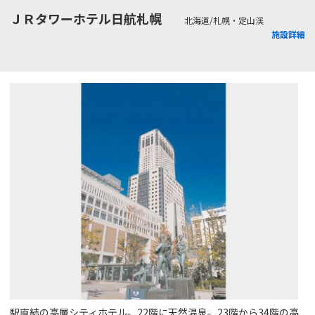
ＪＲタワーホテル日航札幌
北海道/札幌・定山渓
施設詳細
駅直結の高層シティホテル。22階に天然温泉。23階から34階の高