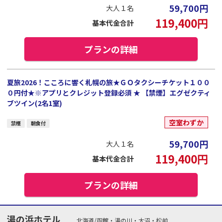
59,700
円
大人１名
119,400
円
基本代金合計
プランの詳細
夏旅2026！こころに響く札幌の旅★ＧＯタクシーチケット１００
０円付★※アプリとクレジット登録必須 ★ 【禁煙】エグゼクティ
ブツイン(2名1室)
空室わずか
禁煙
朝食付
59,700
円
大人１名
119,400
円
基本代金合計
プランの詳細
湯の浜ホテル
北海道/函館・湯の川・大沼・松前