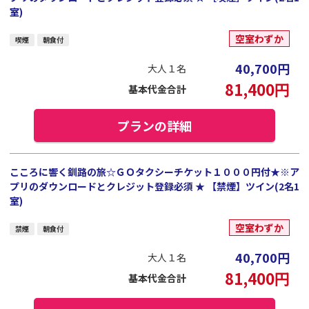
室)
空室わずか
喫煙
朝食付
40,700
円
大人１名
81,400
円
基本代金合計
プランの詳細
こころに響く釧路の旅☆ＧＯタクシーチケット１０００円付★※ア
プリのダウンロードとクレジット登録必須 ★ 【禁煙】ツイン(2名1
室)
空室わずか
禁煙
朝食付
40,700
円
大人１名
81,400
円
基本代金合計