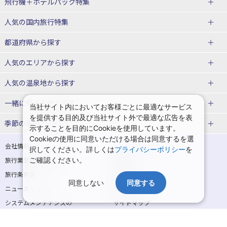
飛行機＋ホテルパック特集
赤い風船ダイナミックパッケージ
ＪＡＬで行く飛行機+ホテルパック
人気の国内旅行特集
（飛行機+ホテルパック）
東京ディズニーリゾート®への旅
ユニバーサル・スタジオ・ジャパ
都道府県から探す
ＡＮＡで行く飛行機+ホテルパック
出張パック
ンへの旅
人気のエリアから探す
温泉旅行
日帰り旅行
北海道旅行・ツアー
人気の温泉地から探す
東北
函館旅行
札幌旅行
北海道
一緒に行く人から探す
当社サイト内においてお客様ごとに最適なサービス
を提供する目的及び当社サイト外で最適な広告を表
青森旅行・ツアー
岩手旅行・ツアー
湯の川温泉(北海道)
定山渓温泉(北海道)
一人旅 国内版
家族・子連れ旅行 国内版
季節の国内旅行特集
示することを目的にCookieを使用しています。
宮城旅行・ツアー
秋田旅行・ツアー
仙台旅行
Cookieの使用に同意いただける場合は同意するを選
十勝川温泉(北海道)
阿寒湖温泉(北海道)
カップル・夫婦旅行 国内版
女子旅 国内版
桜・お花見特集
ゴールデンウィーク（GW）の国内
会社情報
プライバシーポリシー
択してください。詳しくは
プライバシーポリシー
を
旅行
山形旅行・ツアー
福島旅行・ツアー
洞爺湖温泉(北海道)
川湯温泉(北海道)
卒業旅行・学生旅行 国内版
旅行業登録票・約款
ご確認ください。
規約集
夏休み・お盆の国内旅行
7月の国内旅行
関東
旅行条件書
商標について
那須旅行
日光旅行
層雲峡温泉(北海道)
知床温泉(北海道)
同意しない
同意する
ニュースリリース
採用情報
8月の国内旅行
9月の国内旅行
東京旅行・ツアー
神奈川旅行・ツアー
小笠原旅行
大島旅行
東北
システムメンテナンスの
サイトマップ
10月の国内旅行
11月の国内旅行
埼玉旅行・ツアー
千葉旅行・ツアー
お知らせ
神津島旅行
青ヶ島旅行
花巻温泉(岩手)
蔵王温泉(山形)