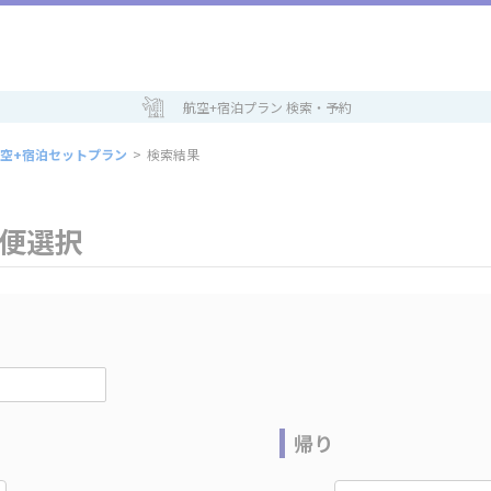
航空+宿泊プラン 検索・予約
空+宿泊セットプラン
>
検索結果
空便選択
帰り