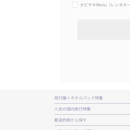
タビサキMenu（レンタカ
飛行機＋ホテルパック特集
赤い風船ダイナミックパッケージ（飛行
人気の国内旅行特集
ＡＮＡで行く飛行機+ホテルパック
出
東京ディズニーリゾート®への旅
ユニ
都道府県から探す
北海道旅行・ツアー
東北
青