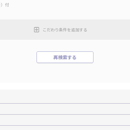
ー）付
こだわり条件を追加する
再検索する
機+ホテルパック）
ＪＡＬで行く飛行機+ホテルパック
張パック
バーサル・スタジオ・ジャパンへの旅
温泉旅行
日帰り旅行
森旅行・ツアー
岩手旅行・ツアー
宮城旅行・ツアー
秋田旅行・