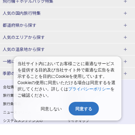
飛行機＋ホテルパック特集
赤い風船ダイナミックパッケージ
ＪＡＬで行く飛行機+ホテルパック
人気の国内旅行特集
（飛行機+ホテルパック）
東京ディズニーリゾート®への旅
ユニバーサル・スタジオ・ジャパ
都道府県から探す
ＡＮＡで行く飛行機+ホテルパック
出張パック
ンへの旅
人気のエリアから探す
温泉旅行
日帰り旅行
北海道旅行・ツアー
人気の温泉地から探す
東北
函館旅行
札幌旅行
北海道
一緒に行く人から探す
当社サイト内においてお客様ごとに最適なサービス
を提供する目的及び当社サイト外で最適な広告を表
青森旅行・ツアー
岩手旅行・ツアー
湯の川温泉(北海道)
定山渓温泉(北海道)
一人旅 国内版
家族・子連れ旅行 国内版
季節の国内旅行特集
示することを目的にCookieを使用しています。
宮城旅行・ツアー
秋田旅行・ツアー
仙台旅行
Cookieの使用に同意いただける場合は同意するを選
十勝川温泉(北海道)
阿寒湖温泉(北海道)
カップル・夫婦旅行 国内版
女子旅 国内版
桜・お花見特集
ゴールデンウィーク（GW）の国内
会社情報
プライバシーポリシー
択してください。詳しくは
プライバシーポリシー
を
旅行
山形旅行・ツアー
福島旅行・ツアー
洞爺湖温泉(北海道)
川湯温泉(北海道)
卒業旅行・学生旅行 国内版
旅行業登録票・約款
ご確認ください。
規約集
夏休み・お盆の国内旅行
7月の国内旅行
関東
旅行条件書
商標について
那須旅行
日光旅行
層雲峡温泉(北海道)
知床温泉(北海道)
同意しない
同意する
ニュースリリース
採用情報
8月の国内旅行
9月の国内旅行
東京旅行・ツアー
神奈川旅行・ツアー
小笠原旅行
大島旅行
東北
システムメンテナンスの
サイトマップ
10月の国内旅行
11月の国内旅行
埼玉旅行・ツアー
千葉旅行・ツアー
お知らせ
神津島旅行
青ヶ島旅行
花巻温泉(岩手)
蔵王温泉(山形)