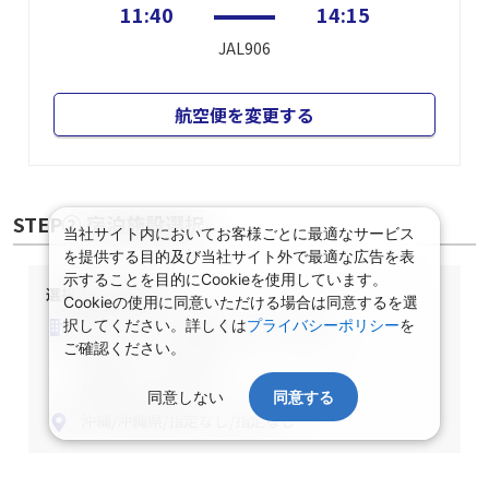
沖縄(那覇)
東京(羽田)
11:40
14:15
JAL906
航空便を変更する
当社サイト内においてお客様ごとに最適なサービス
を提供する目的及び当社サイト外で最適な広告を表
示することを目的にCookieを使用しています。
STEP② 宿泊施設選択
Cookieの使用に同意いただける場合は同意するを選
択してください。詳しくは
プライバシーポリシー
を
ご確認ください。
選択中の宿泊条件
泊数：1泊
部屋数・人数：2名1室
同意しない
同意する
部屋タイプ：指定なし
食事条件：指定なし
沖縄/沖縄県/指定なし/指定なし