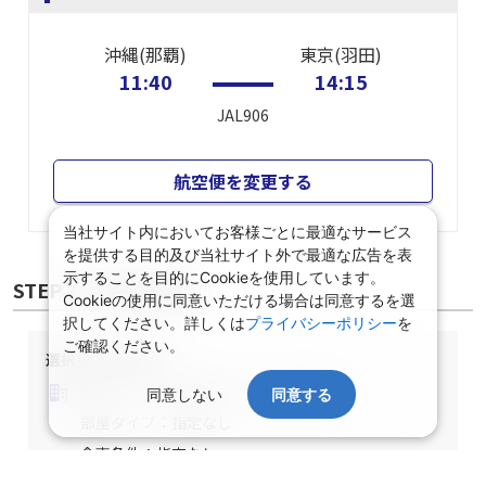
沖縄(那覇)
東京(羽田)
11:40
14:15
JAL906
航空便を変更する
当社サイト内においてお客様ごとに最適なサービス
を提供する目的及び当社サイト外で最適な広告を表
示することを目的にCookieを使用しています。
STEP② 宿泊施設選択
Cookieの使用に同意いただける場合は同意するを選
択してください。詳しくは
プライバシーポリシー
を
ご確認ください。
選択中の宿泊条件
泊数：1泊
部屋数・人数：2名1室
同意しない
同意する
部屋タイプ：指定なし
食事条件：指定なし
沖縄/沖縄県/指定なし/指定なし