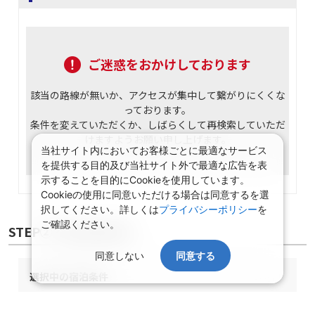
ご迷惑をおかけしております
該当の路線が無いか、アクセスが集中して繋がりにくくな
っております。
条件を変えていただくか、しばらくして再検索していただ
けますようお願い申し上げます。
当社サイト内においてお客様ごとに最適なサービス
を提供する目的及び当社サイト外で最適な広告を表
示することを目的にCookieを使用しています。
Cookieの使用に同意いただける場合は同意するを選
択してください。詳しくは
プライバシーポリシー
を
ご確認ください。
STEP② 宿泊施設選択
同意しない
同意する
選択中の宿泊条件
泊数：1泊
部屋数・人数：2名1室