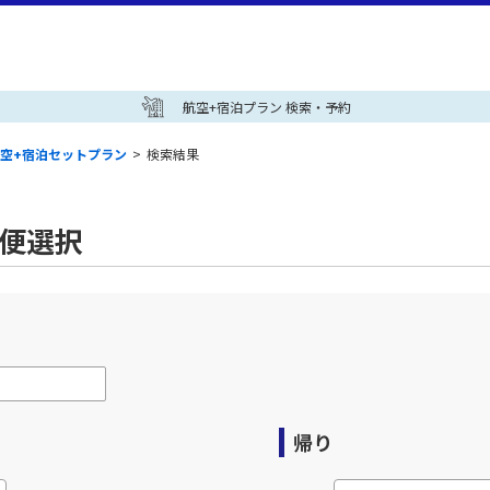
航空+宿泊プラン 検索・予約
空+宿泊セットプラン
>
検索結果
空便選択
帰り