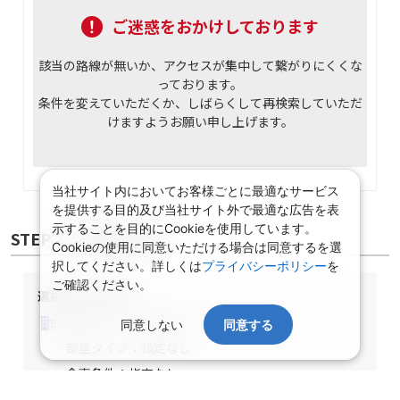
ご迷惑をおかけしております
該当の路線が無いか、アクセスが集中して繋がりにくくな
っております。
条件を変えていただくか、しばらくして再検索していただ
けますようお願い申し上げます。
当社サイト内においてお客様ごとに最適なサービス
を提供する目的及び当社サイト外で最適な広告を表
示することを目的にCookieを使用しています。
Cookieの使用に同意いただける場合は同意するを選
択してください。詳しくは
プライバシーポリシー
を
ご確認ください。
STEP② 宿泊施設選択
同意しない
同意する
選択中の宿泊条件
泊数：1泊
部屋数・人数：2名1室