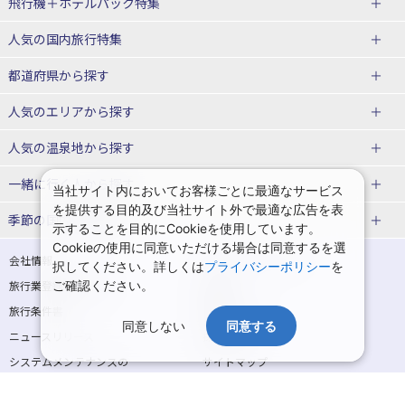
飛行機＋ホテルパック特集
赤い風船ダイナミックパッケージ
ＪＡＬで行く飛行機+ホテルパック
人気の国内旅行特集
（飛行機+ホテルパック）
東京ディズニーリゾート®への旅
ユニバーサル・スタジオ・ジャパ
都道府県から探す
ＡＮＡで行く飛行機+ホテルパック
出張パック
ンへの旅
人気のエリアから探す
温泉旅行
日帰り旅行
北海道旅行・ツアー
人気の温泉地から探す
東北
函館旅行
札幌旅行
北海道
一緒に行く人から探す
当社サイト内においてお客様ごとに最適なサービス
を提供する目的及び当社サイト外で最適な広告を表
青森旅行・ツアー
岩手旅行・ツアー
湯の川温泉(北海道)
定山渓温泉(北海道)
一人旅 国内版
家族・子連れ旅行 国内版
季節の国内旅行特集
示することを目的にCookieを使用しています。
宮城旅行・ツアー
秋田旅行・ツアー
仙台旅行
Cookieの使用に同意いただける場合は同意するを選
十勝川温泉(北海道)
阿寒湖温泉(北海道)
カップル・夫婦旅行 国内版
女子旅 国内版
桜・お花見特集
ゴールデンウィーク（GW）の国内
会社情報
プライバシーポリシー
択してください。詳しくは
プライバシーポリシー
を
旅行
山形旅行・ツアー
福島旅行・ツアー
洞爺湖温泉(北海道)
川湯温泉(北海道)
卒業旅行・学生旅行 国内版
旅行業登録票・約款
ご確認ください。
規約集
夏休み・お盆の国内旅行
7月の国内旅行
関東
旅行条件書
商標について
那須旅行
日光旅行
層雲峡温泉(北海道)
知床温泉(北海道)
同意しない
同意する
ニュースリリース
採用情報
8月の国内旅行
9月の国内旅行
東京旅行・ツアー
神奈川旅行・ツアー
小笠原旅行
大島旅行
東北
システムメンテナンスの
サイトマップ
10月の国内旅行
11月の国内旅行
埼玉旅行・ツアー
千葉旅行・ツアー
お知らせ
神津島旅行
青ヶ島旅行
花巻温泉(岩手)
蔵王温泉(山形)