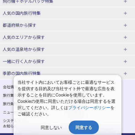
飛行機＋ホテルパック特集
赤い風船ダイナミックパッケージ
ＪＡＬで行く飛行機+ホテルパック
人気の国内旅行特集
（飛行機+ホテルパック）
東京ディズニーリゾート®への旅
ユニバーサル・スタジオ・ジャパ
都道府県から探す
ＡＮＡで行く飛行機+ホテルパック
出張パック
ンへの旅
人気のエリアから探す
温泉旅行
日帰り旅行
北海道旅行・ツアー
人気の温泉地から探す
東北
函館旅行
札幌旅行
北海道
一緒に行く人から探す
青森旅行・ツアー
岩手旅行・ツアー
湯の川温泉(北海道)
定山渓温泉(北海道)
一人旅 国内版
家族・子連れ旅行 国内版
季節の国内旅行特集
宮城旅行・ツアー
秋田旅行・ツアー
仙台旅行
当社サイト内においてお客様ごとに最適なサービス
十勝川温泉(北海道)
阿寒湖温泉(北海道)
カップル・夫婦旅行 国内版
女子旅 国内版
桜・お花見特集
ゴールデンウィーク（GW）の国内
会社情報
プライバシーポリシー
を提供する目的及び当社サイト外で最適な広告を表
旅行
山形旅行・ツアー
福島旅行・ツアー
洞爺湖温泉(北海道)
川湯温泉(北海道)
示することを目的にCookieを使用しています。
卒業旅行・学生旅行 国内版
旅行業登録票・約款
規約集
Cookieの使用に同意いただける場合は同意するを選
夏休み・お盆の国内旅行
7月の国内旅行
関東
旅行条件書
商標について
那須旅行
日光旅行
層雲峡温泉(北海道)
知床温泉(北海道)
択してください。詳しくは
プライバシーポリシー
を
ニュースリリース
採用情報
8月の国内旅行
9月の国内旅行
ご確認ください。
東京旅行・ツアー
神奈川旅行・ツアー
小笠原旅行
大島旅行
東北
システムメンテナンスの
サイトマップ
10月の国内旅行
11月の国内旅行
埼玉旅行・ツアー
千葉旅行・ツアー
お知らせ
神津島旅行
青ヶ島旅行
同意しない
同意する
花巻温泉(岩手)
蔵王温泉(山形)