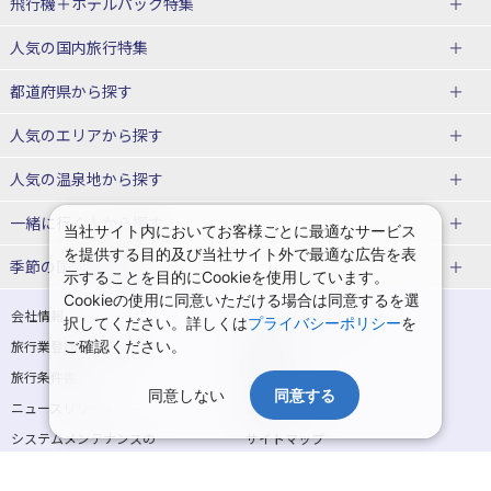
飛行機＋ホテルパック特集
赤い風船ダイナミックパッケージ
ＪＡＬで行く飛行機+ホテルパック
人気の国内旅行特集
（飛行機+ホテルパック）
東京ディズニーリゾート®への旅
ユニバーサル・スタジオ・ジャパ
都道府県から探す
ＡＮＡで行く飛行機+ホテルパック
出張パック
ンへの旅
人気のエリアから探す
温泉旅行
日帰り旅行
北海道旅行・ツアー
人気の温泉地から探す
東北
函館旅行
札幌旅行
北海道
一緒に行く人から探す
当社サイト内においてお客様ごとに最適なサービス
を提供する目的及び当社サイト外で最適な広告を表
青森旅行・ツアー
岩手旅行・ツアー
湯の川温泉(北海道)
定山渓温泉(北海道)
一人旅 国内版
家族・子連れ旅行 国内版
季節の国内旅行特集
示することを目的にCookieを使用しています。
宮城旅行・ツアー
秋田旅行・ツアー
仙台旅行
Cookieの使用に同意いただける場合は同意するを選
十勝川温泉(北海道)
阿寒湖温泉(北海道)
カップル・夫婦旅行 国内版
女子旅 国内版
桜・お花見特集
ゴールデンウィーク（GW）の国内
会社情報
プライバシーポリシー
択してください。詳しくは
プライバシーポリシー
を
旅行
山形旅行・ツアー
福島旅行・ツアー
洞爺湖温泉(北海道)
川湯温泉(北海道)
卒業旅行・学生旅行 国内版
旅行業登録票・約款
ご確認ください。
規約集
夏休み・お盆の国内旅行
7月の国内旅行
関東
旅行条件書
商標について
那須旅行
日光旅行
層雲峡温泉(北海道)
知床温泉(北海道)
同意しない
同意する
ニュースリリース
採用情報
8月の国内旅行
9月の国内旅行
東京旅行・ツアー
神奈川旅行・ツアー
小笠原旅行
大島旅行
東北
システムメンテナンスの
サイトマップ
10月の国内旅行
11月の国内旅行
埼玉旅行・ツアー
千葉旅行・ツアー
お知らせ
神津島旅行
青ヶ島旅行
花巻温泉(岩手)
蔵王温泉(山形)