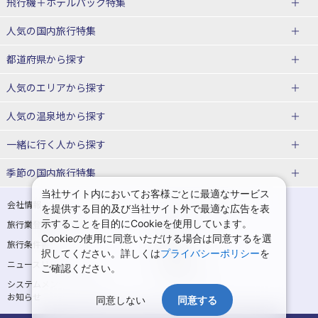
飛行機＋ホテルパック特集
赤い風船ダイナミックパッケージ
ＪＡＬで行く飛行機+ホテルパック
人気の国内旅行特集
（飛行機+ホテルパック）
東京ディズニーリゾート®への旅
ユニバーサル・スタジオ・ジャパ
都道府県から探す
ＡＮＡで行く飛行機+ホテルパック
出張パック
ンへの旅
人気のエリアから探す
温泉旅行
日帰り旅行
北海道旅行・ツアー
人気の温泉地から探す
東北
函館旅行
札幌旅行
北海道
一緒に行く人から探す
青森旅行・ツアー
岩手旅行・ツアー
湯の川温泉(北海道)
定山渓温泉(北海道)
一人旅 国内版
家族・子連れ旅行 国内版
季節の国内旅行特集
宮城旅行・ツアー
秋田旅行・ツアー
仙台旅行
当社サイト内においてお客様ごとに最適なサービス
十勝川温泉(北海道)
阿寒湖温泉(北海道)
カップル・夫婦旅行 国内版
女子旅 国内版
桜・お花見特集
ゴールデンウィーク（GW）の国内
会社情報
プライバシーポリシー
を提供する目的及び当社サイト外で最適な広告を表
旅行
山形旅行・ツアー
福島旅行・ツアー
洞爺湖温泉(北海道)
川湯温泉(北海道)
示することを目的にCookieを使用しています。
卒業旅行・学生旅行 国内版
旅行業登録票・約款
規約集
Cookieの使用に同意いただける場合は同意するを選
夏休み・お盆の国内旅行
7月の国内旅行
関東
旅行条件書
商標について
那須旅行
日光旅行
層雲峡温泉(北海道)
知床温泉(北海道)
択してください。詳しくは
プライバシーポリシー
を
ニュースリリース
採用情報
8月の国内旅行
9月の国内旅行
ご確認ください。
東京旅行・ツアー
神奈川旅行・ツアー
小笠原旅行
大島旅行
東北
システムメンテナンスの
サイトマップ
10月の国内旅行
11月の国内旅行
埼玉旅行・ツアー
千葉旅行・ツアー
お知らせ
神津島旅行
青ヶ島旅行
同意しない
同意する
花巻温泉(岩手)
蔵王温泉(山形)