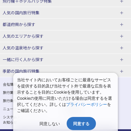
飛行機＋ホテルパック特集
赤い風船ダイナミックパッケージ
ＪＡＬで行く飛行機+ホテルパック
人気の国内旅行特集
（飛行機+ホテルパック）
東京ディズニーリゾート®への旅
ユニバーサル・スタジオ・ジャパ
都道府県から探す
ＡＮＡで行く飛行機+ホテルパック
出張パック
ンへの旅
人気のエリアから探す
温泉旅行
日帰り旅行
北海道旅行・ツアー
人気の温泉地から探す
東北
函館旅行
札幌旅行
北海道
一緒に行く人から探す
青森旅行・ツアー
岩手旅行・ツアー
湯の川温泉(北海道)
定山渓温泉(北海道)
一人旅 国内版
家族・子連れ旅行 国内版
季節の国内旅行特集
宮城旅行・ツアー
秋田旅行・ツアー
仙台旅行
当社サイト内においてお客様ごとに最適なサービス
十勝川温泉(北海道)
阿寒湖温泉(北海道)
カップル・夫婦旅行 国内版
女子旅 国内版
桜・お花見特集
ゴールデンウィーク（GW）の国内
会社情報
プライバシーポリシー
を提供する目的及び当社サイト外で最適な広告を表
旅行
山形旅行・ツアー
福島旅行・ツアー
洞爺湖温泉(北海道)
川湯温泉(北海道)
示することを目的にCookieを使用しています。
卒業旅行・学生旅行 国内版
旅行業登録票・約款
規約集
Cookieの使用に同意いただける場合は同意するを選
夏休み・お盆の国内旅行
7月の国内旅行
関東
旅行条件書
商標について
那須旅行
日光旅行
層雲峡温泉(北海道)
知床温泉(北海道)
択してください。詳しくは
プライバシーポリシー
を
ニュースリリース
採用情報
8月の国内旅行
9月の国内旅行
ご確認ください。
東京旅行・ツアー
神奈川旅行・ツアー
小笠原旅行
大島旅行
東北
システムメンテナンスの
サイトマップ
10月の国内旅行
11月の国内旅行
埼玉旅行・ツアー
千葉旅行・ツアー
お知らせ
神津島旅行
青ヶ島旅行
同意しない
同意する
花巻温泉(岩手)
蔵王温泉(山形)