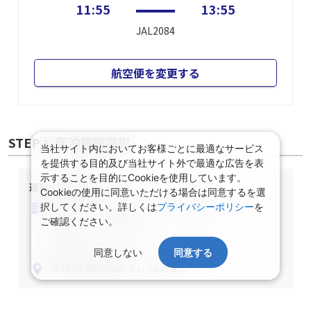
沖縄(那覇)
大阪(伊丹)
11:55
13:55
JAL2084
航空便を変更する
当社サイト内においてお客様ごとに最適なサービス
を提供する目的及び当社サイト外で最適な広告を表
示することを目的にCookieを使用しています。
STEP② 宿泊施設選択
Cookieの使用に同意いただける場合は同意するを選
択してください。詳しくは
プライバシーポリシー
を
ご確認ください。
選択中の宿泊条件
泊数：1泊
部屋数・人数：2名1室
同意しない
同意する
部屋タイプ：指定なし
食事条件：指定なし
沖縄/沖縄県/指定なし/指定なし