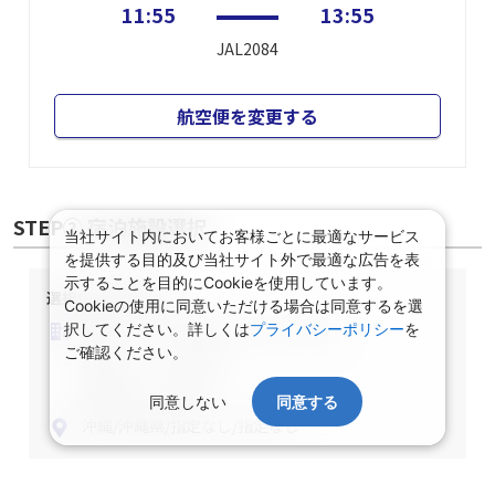
沖縄(那覇)
大阪(伊丹)
11:55
13:55
JAL2084
航空便を変更する
当社サイト内においてお客様ごとに最適なサービス
を提供する目的及び当社サイト外で最適な広告を表
示することを目的にCookieを使用しています。
STEP② 宿泊施設選択
Cookieの使用に同意いただける場合は同意するを選
択してください。詳しくは
プライバシーポリシー
を
ご確認ください。
選択中の宿泊条件
泊数：1泊
部屋数・人数：2名1室
同意しない
同意する
部屋タイプ：指定なし
食事条件：指定なし
沖縄/沖縄県/指定なし/指定なし