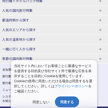
飛行機＋ホテルパック特集
赤い風船ダイナミックパッケージ
ＪＡＬで行く飛行機+ホテルパック
人気の国内旅行特集
（飛行機+ホテルパック）
東京ディズニーリゾート®への旅
ユニバーサル・スタジオ・ジャパ
都道府県から探す
ＡＮＡで行く飛行機+ホテルパック
出張パック
ンへの旅
人気のエリアから探す
温泉旅行
日帰り旅行
北海道旅行・ツアー
人気の温泉地から探す
東北
函館旅行
札幌旅行
北海道
一緒に行く人から探す
青森旅行・ツアー
岩手旅行・ツアー
湯の川温泉(北海道)
定山渓温泉(北海道)
一人旅 国内版
家族・子連れ旅行 国内版
季節の国内旅行特集
宮城旅行・ツアー
秋田旅行・ツアー
仙台旅行
当社サイト内においてお客様ごとに最適なサービス
十勝川温泉(北海道)
阿寒湖温泉(北海道)
カップル・夫婦旅行 国内版
女子旅 国内版
桜・お花見特集
ゴールデンウィーク（GW）の国内
会社情報
プライバシーポリシー
を提供する目的及び当社サイト外で最適な広告を表
旅行
山形旅行・ツアー
福島旅行・ツアー
洞爺湖温泉(北海道)
川湯温泉(北海道)
示することを目的にCookieを使用しています。
卒業旅行・学生旅行 国内版
旅行業登録票・約款
規約集
Cookieの使用に同意いただける場合は同意するを選
夏休み・お盆の国内旅行
7月の国内旅行
関東
旅行条件書
商標について
那須旅行
日光旅行
層雲峡温泉(北海道)
知床温泉(北海道)
択してください。詳しくは
プライバシーポリシー
を
ニュースリリース
採用情報
8月の国内旅行
9月の国内旅行
ご確認ください。
東京旅行・ツアー
神奈川旅行・ツアー
小笠原旅行
大島旅行
東北
システムメンテナンスの
サイトマップ
10月の国内旅行
11月の国内旅行
埼玉旅行・ツアー
千葉旅行・ツアー
お知らせ
神津島旅行
青ヶ島旅行
同意しない
同意する
花巻温泉(岩手)
蔵王温泉(山形)