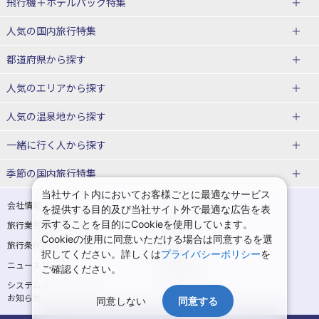
飛行機＋ホテルパック特集
赤い風船ダイナミックパッケージ
ＪＡＬで行く飛行機+ホテルパック
人気の国内旅行特集
（飛行機+ホテルパック）
東京ディズニーリゾート®への旅
ユニバーサル・スタジオ・ジャパ
都道府県から探す
ＡＮＡで行く飛行機+ホテルパック
出張パック
ンへの旅
人気のエリアから探す
温泉旅行
日帰り旅行
北海道旅行・ツアー
人気の温泉地から探す
東北
函館旅行
札幌旅行
北海道
一緒に行く人から探す
青森旅行・ツアー
岩手旅行・ツアー
湯の川温泉(北海道)
定山渓温泉(北海道)
一人旅 国内版
家族・子連れ旅行 国内版
季節の国内旅行特集
宮城旅行・ツアー
秋田旅行・ツアー
仙台旅行
当社サイト内においてお客様ごとに最適なサービス
十勝川温泉(北海道)
阿寒湖温泉(北海道)
カップル・夫婦旅行 国内版
女子旅 国内版
桜・お花見特集
ゴールデンウィーク（GW）の国内
会社情報
プライバシーポリシー
を提供する目的及び当社サイト外で最適な広告を表
旅行
山形旅行・ツアー
福島旅行・ツアー
洞爺湖温泉(北海道)
川湯温泉(北海道)
示することを目的にCookieを使用しています。
卒業旅行・学生旅行 国内版
旅行業登録票・約款
規約集
Cookieの使用に同意いただける場合は同意するを選
夏休み・お盆の国内旅行
7月の国内旅行
関東
旅行条件書
商標について
那須旅行
日光旅行
層雲峡温泉(北海道)
知床温泉(北海道)
択してください。詳しくは
プライバシーポリシー
を
ニュースリリース
採用情報
8月の国内旅行
9月の国内旅行
ご確認ください。
東京旅行・ツアー
神奈川旅行・ツアー
小笠原旅行
大島旅行
東北
システムメンテナンスの
サイトマップ
10月の国内旅行
11月の国内旅行
埼玉旅行・ツアー
千葉旅行・ツアー
お知らせ
神津島旅行
青ヶ島旅行
同意しない
同意する
花巻温泉(岩手)
蔵王温泉(山形)