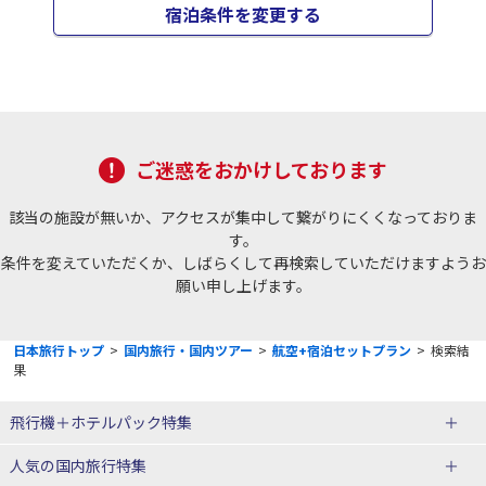
宿泊条件を変更する
ご迷惑をおかけしております
該当の施設が無いか、アクセスが集中して繋がりにくくなっておりま
す。
条件を変えていただくか、しばらくして再検索していただけますようお
願い申し上げます。
日本旅行トップ
>
国内旅行・国内ツアー
>
航空+宿泊セットプラン
>
検索結
果
飛行機＋ホテルパック特集
赤い風船ダイナミックパッケージ
ＪＡＬで行く飛行機+ホテルパック
人気の国内旅行特集
（飛行機+ホテルパック）