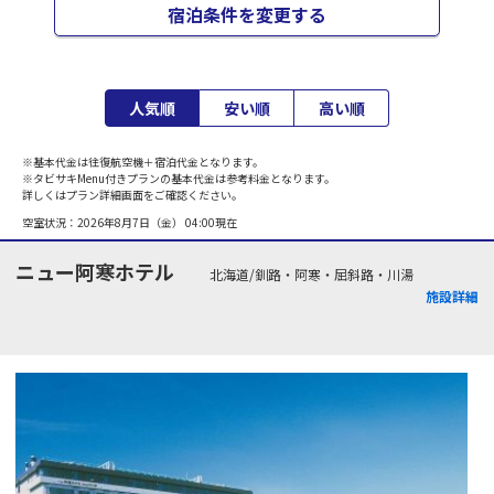
宿泊条件を変更する
人気順
安い順
高い順
※基本代金は往復航空機＋宿泊代金となります。
※タビサキMenu付きプランの基本代金は参考料金となります。
詳しくはプラン詳細画面をご確認ください。
空室状況：
2026年8月7日（金） 04:00
現在
ニュー阿寒ホテル
北海道/釧路・阿寒・屈斜路・川湯
施設詳細