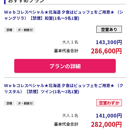
Ｗｅｂコレスペシャル★北海道 夕食はビュッフェをご用意★ （シ
ャングリラ）【禁煙】和室(1名～5名1室)
空室あり
禁煙
夕・朝食付
143,300
円
大人１名
286,600
円
基本代金合計
プランの詳細
Ｗｅｂコレスペシャル★北海道 夕食はビュッフェをご用意★ （ク
リスタル）【禁煙】ツイン(1名～2名1室)
空室わずか
禁煙
夕・朝食付
141,000
円
大人１名
282,000
円
基本代金合計