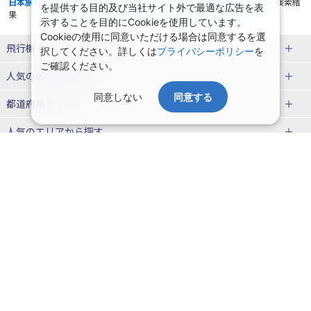
日本旅行トップ
>
国内旅行・国内ツアー
>
航空+宿泊セットプラン
>
検索結
を提供する目的及び当社サイト外で最適な広告を表
果
示することを目的にCookieを使用しています。
Cookieの使用に同意いただける場合は同意するを選
飛行機＋ホテルパック特集
択してください。詳しくは
プライバシーポリシー
を
ご確認ください。
赤い風船ダイナミックパッケージ
ＪＡＬで行く飛行機+ホテルパック
人気の国内旅行特集
（飛行機+ホテルパック）
同意しない
同意する
東京ディズニーリゾート®への旅
ユニバーサル・スタジオ・ジャパ
都道府県から探す
ＡＮＡで行く飛行機+ホテルパック
出張パック
ンへの旅
人気のエリアから探す
温泉旅行
日帰り旅行
北海道旅行・ツアー
人気の温泉地から探す
東北
函館旅行
札幌旅行
北海道
一緒に行く人から探す
青森旅行・ツアー
岩手旅行・ツアー
湯の川温泉(北海道)
定山渓温泉(北海道)
一人旅 国内版
家族・子連れ旅行 国内版
季節の国内旅行特集
宮城旅行・ツアー
秋田旅行・ツアー
仙台旅行
十勝川温泉(北海道)
阿寒湖温泉(北海道)
カップル・夫婦旅行 国内版
女子旅 国内版
桜・お花見特集
ゴールデンウィーク（GW）の国内
会社情報
プライバシーポリシー
旅行
山形旅行・ツアー
福島旅行・ツアー
洞爺湖温泉(北海道)
川湯温泉(北海道)
卒業旅行・学生旅行 国内版
旅行業登録票・約款
規約集
夏休み・お盆の国内旅行
7月の国内旅行
関東
旅行条件書
商標について
那須旅行
日光旅行
層雲峡温泉(北海道)
知床温泉(北海道)
ニュースリリース
採用情報
8月の国内旅行
9月の国内旅行
東京旅行・ツアー
神奈川旅行・ツアー