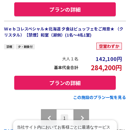
プランの詳細
Ｗｅｂコレスペシャル★北海道 夕食はビュッフェをご用意★ （ク
リスタル）【禁煙】和室（湖側）(1名～4名1室)
空室わずか
禁煙
夕・朝食付
142,100
円
大人１名
284,200
円
基本代金合計
プランの詳細
この施設のプラン一覧を見る
1
当社サイト内においてお客様ごとに最適なサービス