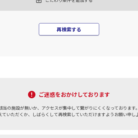
こだわり条件を追加する
札幌(千歳)
上記航空便のクラスJを
○
+
0
円
00
17:25
再検索する
JAL514
札幌(
○
用する
15
+
3,700
円
乗継便あり
札幌(千歳)
上記航空便のクラスJを
○
+
11,200
円
50
20:15
JAL516
札幌(
○
用する
16
+
38,700
円
乗継便あり
ご迷惑をおかけしております
札幌(千歳)
上記航空便のクラスJを
×
-
00
20:30
該当の施設が無いか、アクセスが集中して繋がりにくくなっております
えていただくか、しばらくして再検索していただけますようお願い申し
JAL518
札幌(
×
-
用する
17
乗継便あり