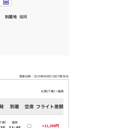
到着地
福岡
更新日時：
2026年08月07日07時38分
札幌(千歳)
→
福岡
発
到着
空席
フライト差額
千歳)
福岡
○
+
11,200
円
:35
11:45