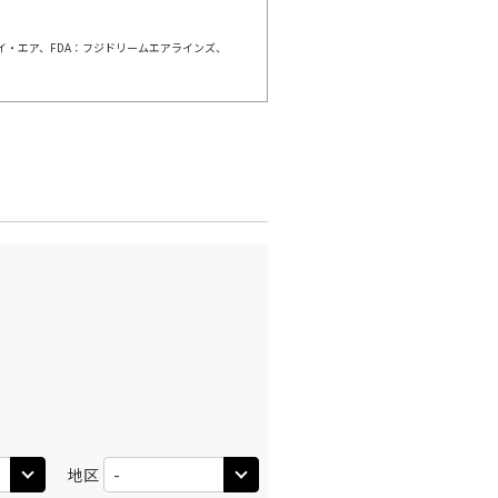
○
利用する
+
14,800
円
ェイ・エア、FDA：フジドリームエアラインズ、
千歳)
福岡
○
+
35,000
円
:50
13:40
○
利用する
+
38,700
円
千歳)
福岡
○
選択中
:35
12:55
○
利用する
+
3,700
円
千歳)
福岡
×
-
:00
15:30
×
-
利用する
地区