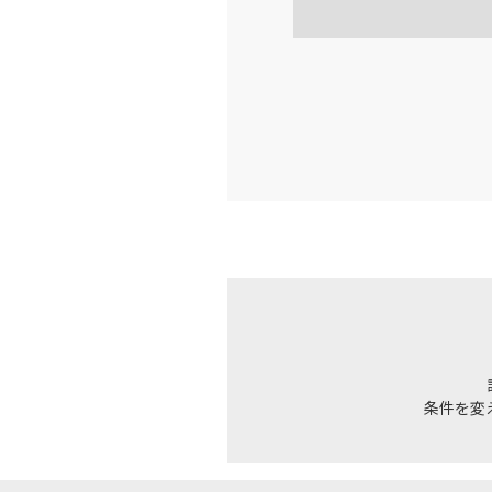
福岡
JAL3317
15:
上記航空便のクラスJを利
JAL320
福岡
15:
乗継便あり
上記航空便のクラスJを利
JAL2058
福岡
16:
乗継便あり
条件を変
上記航空便のクラスJを利