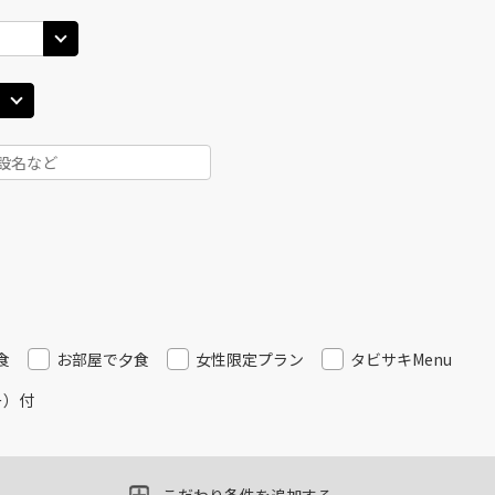
JAL508
札幌(
○
用する
11
+
3,700
円
乗継便あり
札幌(千歳)
上記航空便のクラスJを
○
+
11,200
円
45
17:00
札幌(
JAL3316
11
○
用する
+
38,700
円
札幌(千歳)
上記航空便のクラスJを
○
+
0
円
00
16:25
JAL510
札幌(
○
用する
12
+
3,700
円
乗継便あり
食
お部屋で夕食
女性限定プラン
タビサキMenu
ー）付
札幌(千歳)
上記航空便のクラスJを
○
+
11,200
円
00
18:15
札幌(
JAL3512
13
○
用する
+
38,700
円