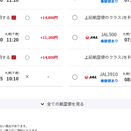
乗継便あり
○
用する
上記航空便のクラスJを
+
14,800
円
JAL500
札幌(千歳)
札幌(
○
+
11,200
円
20
11:20
07
乗継便あり
○
用する
上記航空便のクラスJを
+
14,800
円
札幌(千歳)
JAL3910
札幌(
×
-
45
10:10
08
乗継便あり
札幌(千歳)
上記航空便のクラスJを
○
+
11,200
円
05
13:05
全ての航空便を見る
JAL502
札幌(
×
-
用する
08
乗継便あり
ない場合があります。
スＪ席でのご予約となります。