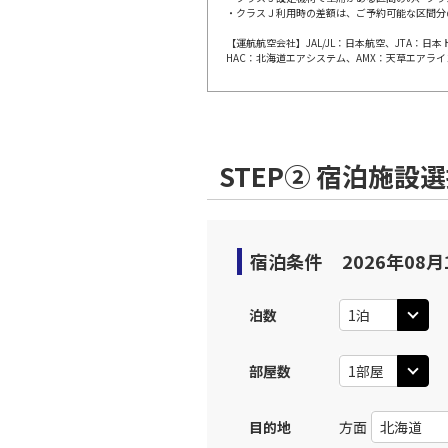
JAL308
・クラスＪ利用時の差額は、ご予約可能な区間分
福岡
10:
乗継便あり
【運航航空会社】JAL/JL：日本航空、JTA：
HAC：北海道エアシステム、AMX：天草エアライ
上記航空便のクラスJを利
JAL310
福岡
11:
STEP② 宿泊施設
乗継便あり
上記航空便のクラスJを利
宿泊条件
2026年08月
JAL312
福岡
11:
乗継便あり
泊数
上記航空便のクラスJを利
部屋数
福岡
目的地
方面
JAL3513
11: