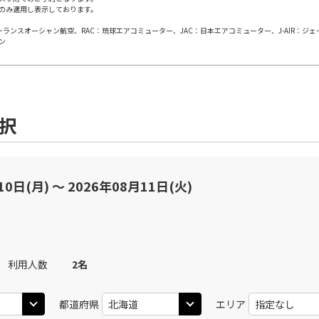
のみ適用し表示しております。
札幌(千歳)
上記航空便のクラスJを
○
+
31,600
円
00
14:15
日本トランスオーシャン航空、RAC：琉球エアコミューター、JAC：日本エアコミューター、J-AIR：ジ
ン
JAL504
札幌(
○
用する
09
+
38,700
円
乗継便あり
札幌(千歳)
上記航空便のクラスJを
○
+
31,600
円
00
15:05
選択
札幌(
JAL3510
10
○
用する
+
38,700
円
10日(月) 〜 2026年08月11日(火)
上記航空便のクラスJを
札幌(千歳)
○
+
31,600
円
45
16:00
JAL506
札幌(
11
×
-
用する
乗継便あり
利用人数
2
名
札幌(千歳)
上記航空便のクラスJを
都道府県
エリア
○
選択中
50
14:15