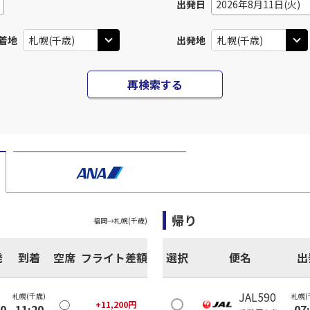
出発日
2026年8月11日(火)
着地
出発地
再検索する
帰り
福岡
→
札幌(千歳)
発
到着
空席
フライト差額
選択
便名
出
JAL590
札幌(千歳)
札幌(
○
+
11,200
円
00
11:20
07