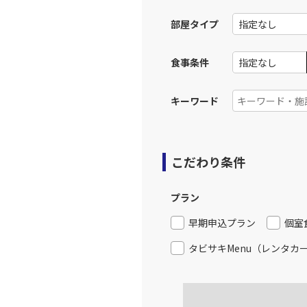
部屋タイプ
上記航空便のクラスJを利
食事条件
JAL314
福岡
12:
乗継便あり
キーワード
上記航空便のクラスJを利
こだわり条件
福岡
JAL3515
14:
プラン
上記航空便のクラスJを利
早期申込プラン
個室
タビサキMenu（レンタカ
JAL316
福岡
14:
乗継便あり
上記航空便のクラスJを利