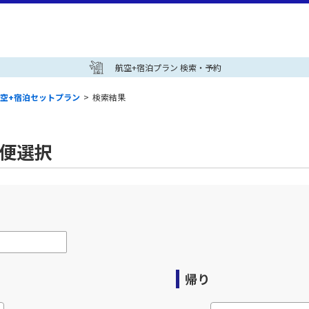
航空+宿泊プラン 検索・予約
空+宿泊セットプラン
>
検索結果
空便選択
帰り