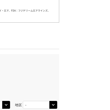
○
利用する
+
14,800
円
ェイ・エア、FDA：フジドリームエアラインズ、
千歳)
福岡
×
-
:50
13:40
×
-
利用する
千歳)
福岡
○
選択中
:35
12:55
○
利用する
+
3,700
円
千歳)
福岡
×
-
:00
15:30
×
-
利用する
地区