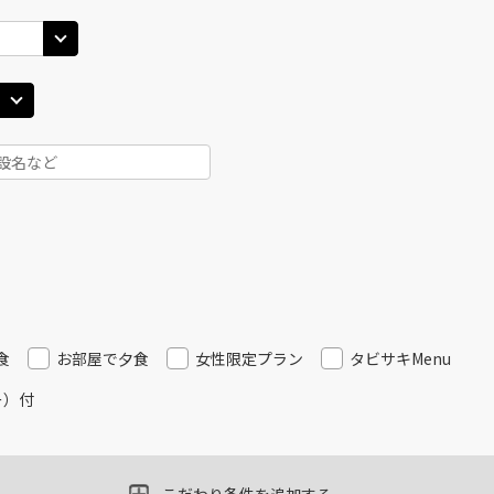
JAL508
札幌(
○
用する
11
+
3,700
円
乗継便あり
札幌(千歳)
上記航空便のクラスJを
○
+
16,700
円
45
17:00
札幌(
JAL3316
11
○
用する
+
38,700
円
札幌(千歳)
上記航空便のクラスJを
○
+
0
円
00
16:25
JAL510
札幌(
○
用する
12
+
3,700
円
乗継便あり
食
お部屋で夕食
女性限定プラン
タビサキMenu
ー）付
札幌(千歳)
上記航空便のクラスJを
○
+
11,200
円
00
18:15
札幌(
JAL3512
13
○
用する
+
38,700
円