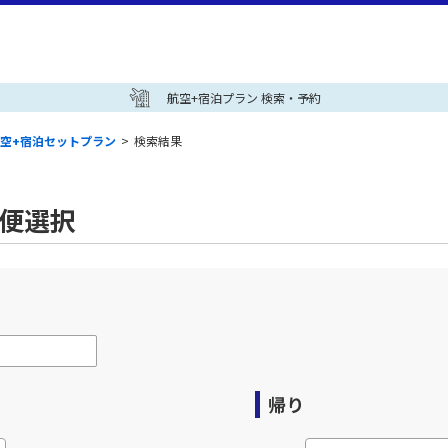
航空+宿泊プラン 検索・予約
空+宿泊セットプラン
>
検索結果
空便選択
帰り