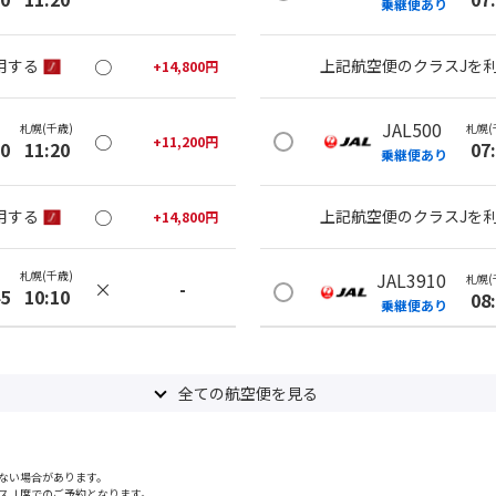
乗継便あり
○
用する
上記航空便のクラスJを
+
14,800
円
JAL500
札幌(千歳)
札幌(
○
+
11,200
円
20
11:20
07
乗継便あり
○
用する
上記航空便のクラスJを
+
14,800
円
札幌(千歳)
JAL3910
札幌(
×
-
45
10:10
08
乗継便あり
札幌(千歳)
上記航空便のクラスJを
○
+
11,200
円
05
13:05
全ての航空便を見る
JAL502
札幌(
×
-
用する
08
乗継便あり
ない場合があります。
スＪ席でのご予約となります。