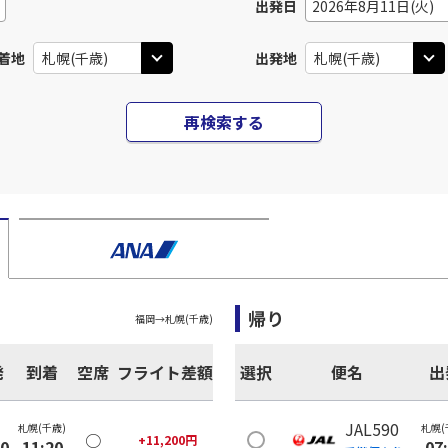
出発日
2026年8月11日(火)
着地
出発地
再検索する
帰り
福岡
→
札幌(千歳)
発
到着
空席
フライト差額
選択
便名
出
JAL590
札幌(千歳)
札幌(
○
+
11,200
円
00
11:20
07