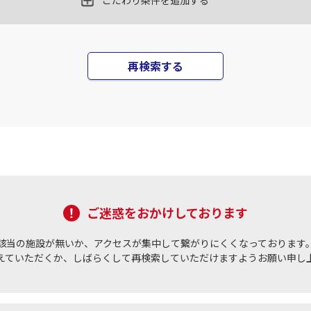
こだわり条件を追加する
札幌(千歳)
上記航空便のクラスJを
○
+
0
円
00
17:25
再検索する
JAL514
札幌(
○
用する
15
+
3,700
円
乗継便あり
札幌(千歳)
上記航空便のクラスJを
○
+
11,200
円
50
20:15
JAL516
札幌(
○
用する
16
+
38,700
円
乗継便あり
ご迷惑をおかけしております
札幌(千歳)
上記航空便のクラスJを
×
-
00
20:30
該当の施設が無いか、アクセスが集中して繋がりにくくなっております
えていただくか、しばらくして再検索していただけますようお願い申し
JAL518
札幌(
×
-
用する
17
乗継便あり