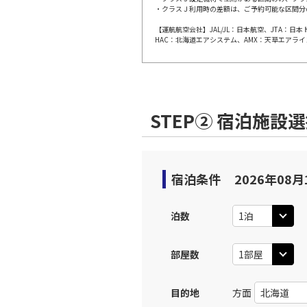
JAL308
・クラスＪ利用時の差額は、ご予約可能な区間分
福岡
10:
乗継便あり
【運航航空会社】JAL/JL：日本航空、JTA：
HAC：北海道エアシステム、AMX：天草エアライ
上記航空便のクラスJを利
JAL310
福岡
11:
STEP② 宿泊施設
乗継便あり
上記航空便のクラスJを利
宿泊条件
2026年08月
JAL312
福岡
11:
乗継便あり
泊数
上記航空便のクラスJを利
部屋数
福岡
目的地
方面
JAL3513
11: