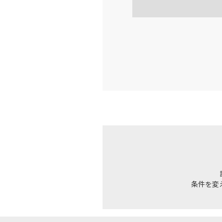
福岡
JAL3317
15:
上記航空便のクラスJを利
JAL320
福岡
15:
乗継便あり
上記航空便のクラスJを利
JAL2058
福岡
16:
乗継便あり
条件を変
上記航空便のクラスJを利