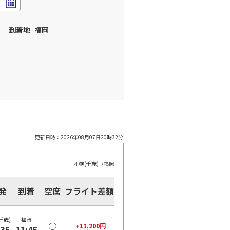
到着地
福岡
更新日時：
2026年08月07日20時32分
札幌(千歳)
→
福岡
発
到着
空席
フライト差額
千歳)
福岡
○
+
11,200
円
:35
11:45