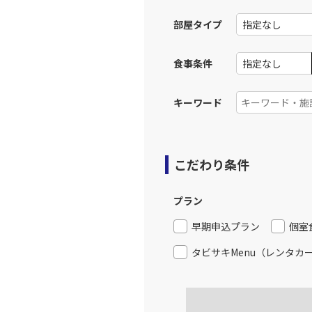
部屋タイプ
上記航空便のクラスJを利
食事条件
JAL314
福岡
12:
乗継便あり
キーワード
上記航空便のクラスJを利
こだわり条件
福岡
JAL3515
14:
プラン
上記航空便のクラスJを利
早期申込プラン
個室
タビサキMenu（レンタカ
JAL316
福岡
14:
乗継便あり
上記航空便のクラスJを利