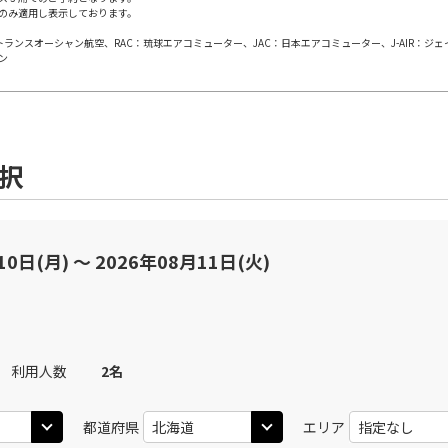
のみ適用し表示しております。
札幌(千歳)
上記航空便のクラスJを
○
+
31,600
円
00
14:15
日本トランスオーシャン航空、RAC：琉球エアコミューター、JAC：日本エアコミューター、J-AIR：ジ
ン
JAL504
札幌(
○
用する
09
+
38,700
円
乗継便あり
札幌(千歳)
上記航空便のクラスJを
○
+
31,600
円
00
15:05
選択
札幌(
JAL3510
10
○
用する
+
38,700
円
10日(月) 〜 2026年08月11日(火)
上記航空便のクラスJを
札幌(千歳)
○
+
31,600
円
45
16:00
JAL506
札幌(
11
×
-
用する
乗継便あり
利用人数
2
名
札幌(千歳)
上記航空便のクラスJを
都道府県
エリア
○
選択中
50
14:15