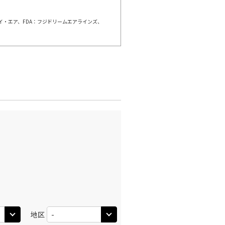
×
-
利用する
ェイ・エア、FDA：フジドリームエアラインズ、
千歳)
広島
○
+
20,400
円
:50
13:00
○
利用する
+
26,400
円
千歳)
広島
×
-
:00
15:40
×
-
利用する
千歳)
広島
×
-
:25
15:40
×
-
地区
利用する