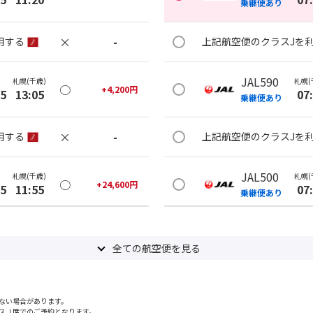
乗継便あり
×
-
用する
上記航空便のクラスJを
JAL590
札幌(千歳)
札幌(
○
+
4,200
円
35
13:05
07
乗継便あり
×
-
用する
上記航空便のクラスJを
JAL500
札幌(千歳)
札幌(
○
+
24,600
円
35
11:55
07
乗継便あり
○
用する
上記航空便のクラスJを
+
30,600
円
全ての航空便を見る
JAL500
札幌(千歳)
札幌(
○
+
4,200
円
30
13:05
07
乗継便あり
ない場合があります。
スＪ席でのご予約となります。