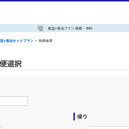
航空+宿泊プラン 検索・予約
空+宿泊セットプラン
>
検索結果
空便選択
帰り