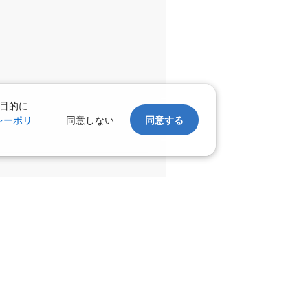
千歳)
広島
×
-
:15
17:15
×
-
利用する
目的に
千歳)
広島
○
シーポリ
同意しない
同意する
+
20,400
円
:15
19:45
○
利用する
+
26,400
円
千歳)
広島
○
+
20,400
円
:00
19:45
×
-
利用する
千歳)
広島