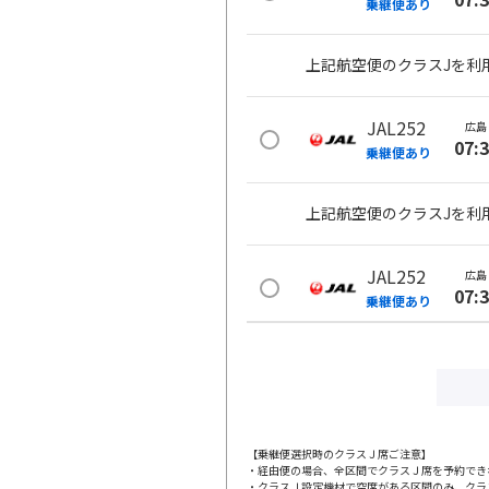
乗継便あり
上記航空便のクラスJを利
JAL252
広島
07:
乗継便あり
上記航空便のクラスJを利
JAL252
広島
07:
乗継便あり
上記航空便のクラスJを利
JAL254
広島
09:
乗継便あり
【乗継便選択時のクラスＪ席ご注意】
・経由便の場合、全区間でクラスＪ席を予約でき
・クラスＪ設定機材で空席がある区間のみ、クラ