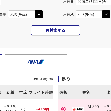
出発日
2026年8月11日(火)
着地
出発地
再検索する
帰り
広島
→
札幌(千歳)
発
到着
空席
フライト差額
選択
便名
出
JAL590
札幌(千歳)
札幌(
○
+
4,200
円
35
11:20
07