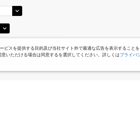
札幌(千歳)
札幌(
○
+
4,200
円
JAL3406
10
17:00
15
○
用する
上記航空便のクラスJを
+
9,200
円
ービスを提供する目的及び当社サイト外で最適な広告を表示することを
JAL514
札幌(千歳)
札幌(
○
使用に同意いただける場合は同意するを選択してください。詳しくは
プライバ
+
4,200
円
40
18:15
15
乗継便あり
○
用する
上記航空便のクラスJを
+
9,200
円
JAL516
札幌(千歳)
札幌(
○
+
4,200
円
15
20:15
16
食
お部屋で夕食
女性限定プラン
タビサキMenu
乗継便あり
ー）付
○
用する
上記航空便のクラスJを
+
30,600
円
JAL516
札幌(千歳)
札幌(