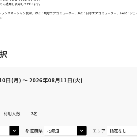
のみ適用し表示しております。
×
-
用する
上記航空便のクラスJを
日本トランスオーシャン航空、RAC：琉球エアコミューター、JAC：日本エアコミューター、J-AIR：ジ
ン
JAL502
札幌(千歳)
札幌(
○
+
4,200
円
30
14:15
08
乗継便あり
○
用する
上記航空便のクラスJを
+
30,600
円
選択
札幌(千歳)
JAL506
札幌(
○
選択中
45
12:45
11
乗継便あり
10日(月) 〜 2026年08月11日(火)
×
-
用する
上記航空便のクラスJを
札幌(千歳)
JAL508
札幌(
○
+
4,200
円
10
16:00
11
利用人数
2
名
乗継便あり
○
用する
+
30,600
円
都道府県
エリア
上記航空便のクラスJを