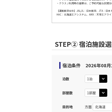
・クラスＪ利用時の差額は、ご予約可能な区間分
上記航空便のクラスJを利
【運航航空会社】JAL/JL：日本航空、JTA：
HAC：北海道エアシステム、AMX：天草エアライ
JAL254
広島
09:
乗継便あり
上記航空便のクラスJを利
STEP② 宿泊施設
広島
JAL3403
10:
宿泊条件
2026年08月
上記航空便のクラスJを利
泊数
JAL256
広島
12:
乗継便あり
部屋数
上記航空便のクラスJを利
目的地
方面