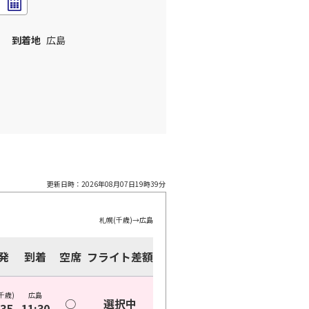
到着地
広島
更新日時：
2026年08月07日19時39分
札幌(千歳)
→
広島
発
到着
空席
フライト差額
千歳)
広島
○
選択中
:35
11:30