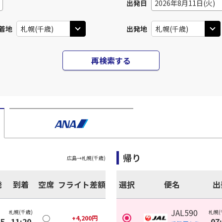
出発日
2026年8月11日(火)
着地
出発地
再検索する
帰り
広島
→
札幌(千歳)
発
到着
空席
フライト差額
選択
便名
出
JAL590
札幌(千歳)
札幌(
○
+
4,200
円
35
11:20
07