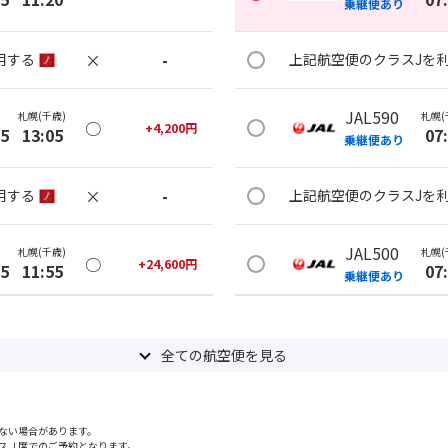
乗継便あり
×
-
用する
上記航空便のクラスJを
JAL590
札幌(千歳)
札幌(
○
+
4,200
円
35
13:05
07
乗継便あり
×
-
用する
上記航空便のクラスJを
JAL500
札幌(千歳)
札幌(
○
+
24,600
円
35
11:55
07
乗継便あり
○
用する
上記航空便のクラスJを
+
30,600
円
全ての航空便を見る
JAL500
札幌(千歳)
札幌(
○
+
4,200
円
30
13:05
07
乗継便あり
ない場合があります。
スＪ席でのご予約となります。