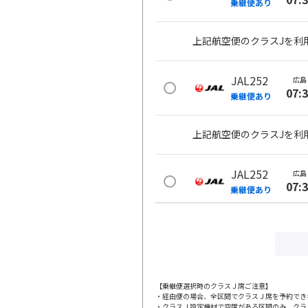
乗継便あり
上記航空便のクラスJを利
JAL252
広島
07:
乗継便あり
上記航空便のクラスJを利
JAL252
広島
07:
乗継便あり
上記航空便のクラスJを利
JAL254
広島
09:
乗継便あり
【乗継便選択時のクラスＪ席ご注意】
・経由便の場合、全区間でクラスＪ席を予約でき
・クラスＪ設定機材で空席がある区間のみ、クラ