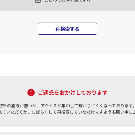
○
こだわり条件を追加する
+
4,200
円
15
21:30
16
乗継便あり
○
用する
上記航空便のクラスJを
+
9,200
円
再検索する
JAL518
札幌(千歳)
札幌(
○
+
24,600
円
05
22:10
17
乗継便あり
×
-
用する
上記航空便のクラスJを
JAL520
札幌(千歳)
札幌(
○
+
24,600
円
05
22:20
17
乗継便あり
ご迷惑をおかけしております
×
-
用する
上記航空便のクラスJを
該当の施設が無いか、アクセスが集中して繋がりにくくなっております
えていただくか、しばらくして再検索していただけますようお願い申し