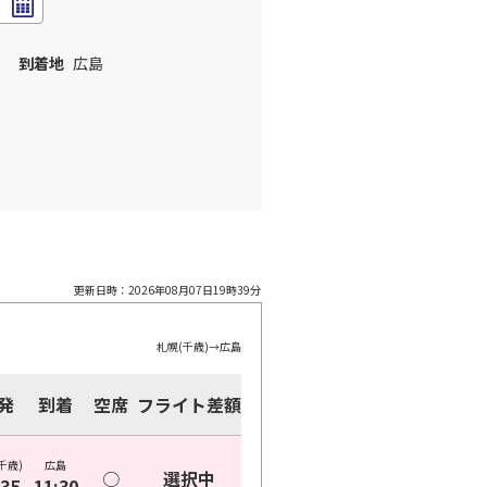
到着地
広島
更新日時：
2026年08月07日19時39分
札幌(千歳)
→
広島
発
到着
空席
フライト差額
千歳)
広島
○
選択中
:35
11:30