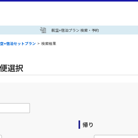
航空+宿泊プラン 検索・予約
空+宿泊セットプラン
>
検索結果
空便選択
帰り