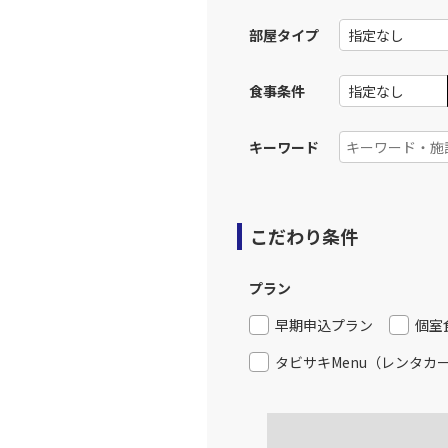
JAL256
広島
部屋タイプ
12:
乗継便あり
食事条件
上記航空便のクラスJを利
キーワード
JAL258
広島
13:
乗継便あり
こだわり条件
上記航空便のクラスJを利
プラン
JAL262
広島
16:
早期申込プラン
個室
乗継便あり
タビサキMenu（レンタカ
上記航空便のクラスJを利
JAL262
広島