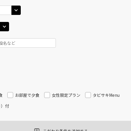
札幌(千歳)
札幌(
○
+
4,200
円
JAL3406
10
17:00
15
○
用する
上記航空便のクラスJを
+
9,200
円
JAL514
札幌(千歳)
札幌(
○
+
4,200
円
40
18:15
15
乗継便あり
○
用する
上記航空便のクラスJを
+
9,200
円
JAL516
札幌(千歳)
札幌(
○
+
4,200
円
15
20:15
16
食
お部屋で夕食
女性限定プラン
タビサキMenu
乗継便あり
ー）付
○
用する
上記航空便のクラスJを
+
30,600
円
JAL516
札幌(千歳)
札幌(