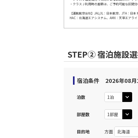
・クラスＪ利用時の差額は、ご予約可能な区間分
上記航空便のクラスJを利
【運航航空会社】JAL/JL：日本航空、JTA：
HAC：北海道エアシステム、AMX：天草エアライ
JAL254
広島
09:
乗継便あり
上記航空便のクラスJを利
STEP② 宿泊施設
広島
JAL3403
10:
宿泊条件
2026年08月
上記航空便のクラスJを利
泊数
JAL256
広島
12:
乗継便あり
部屋数
上記航空便のクラスJを利
目的地
方面