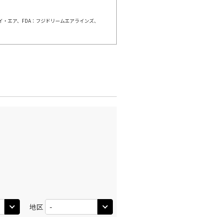
×
-
利用する
ェイ・エア、FDA：フジドリームエアラインズ、
千歳)
広島
○
+
20,400
円
:50
13:00
○
利用する
+
26,400
円
千歳)
広島
×
-
:00
15:40
×
-
利用する
千歳)
広島
×
-
:25
15:40
×
-
地区
利用する