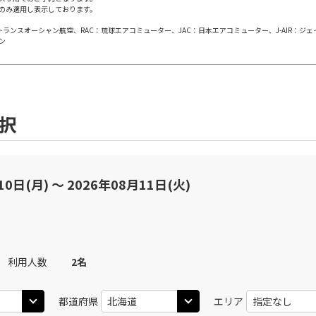
のみ適用し表示しております。
×
-
用する
上記航空便のクラスJを
日本トランスオーシャン航空、RAC：琉球エアコミューター、JAC：日本エアコミューター、J-AIR：ジ
ン
JAL502
札幌(千歳)
札幌(
○
+
4,200
円
30
14:15
08
乗継便あり
○
用する
上記航空便のクラスJを
+
30,600
円
選択
札幌(千歳)
JAL506
札幌(
○
選択中
45
12:45
11
乗継便あり
10日(月) 〜 2026年08月11日(火)
×
-
用する
上記航空便のクラスJを
札幌(千歳)
JAL508
札幌(
○
+
4,200
円
10
16:00
11
利用人数
2
名
乗継便あり
○
用する
+
30,600
円
都道府県
エリア
上記航空便のクラスJを